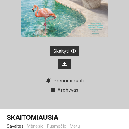
Skaityti
Prenumeruoti
Archyvas
SKAITOMIAUSIA
Savaitės
Mėnesio
Pusmečio
Metų