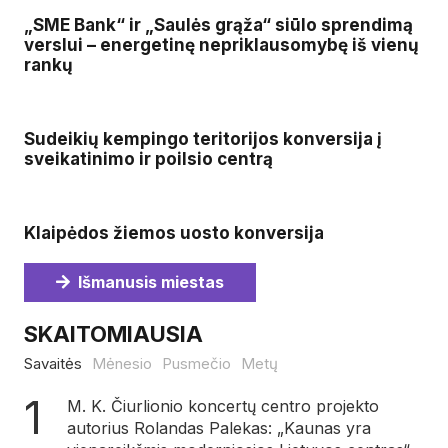
„SME Bank“ ir „Saulės grąža“ siūlo sprendimą
verslui – energetinę nepriklausomybę iš vienų
rankų
Sudeikių kempingo teritorijos konversija į
sveikatinimo ir poilsio centrą
Klaipėdos žiemos uosto konversija
Išmanusis miestas
SKAITOMIAUSIA
Savaitės
Mėnesio
Pusmečio
Metų
M. K. Čiurlionio koncertų centro projekto
autorius Rolandas Palekas: „Kaunas yra