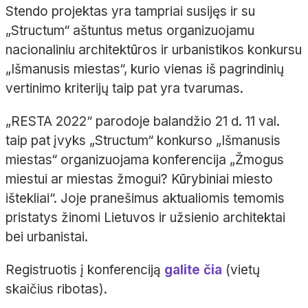
Stendo projektas yra tampriai susijęs ir su
„Structum“ aštuntus metus organizuojamu
nacionaliniu architektūros ir urbanistikos konkursu
„Išmanusis miestas“, kurio vienas iš pagrindinių
vertinimo kriterijų taip pat yra tvarumas.
„RESTA 2022“ parodoje balandžio 21 d. 11 val.
taip pat įvyks „Structum“ konkurso „Išmanusis
miestas“ organizuojama konferencija „Žmogus
miestui ar miestas žmogui? Kūrybiniai miesto
ištekliai“. Joje pranešimus aktualiomis temomis
pristatys žinomi Lietuvos ir užsienio architektai
bei urbanistai.
Registruotis į konferenciją
galite čia
(vietų
skaičius ribotas).