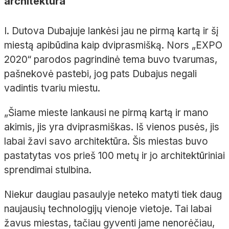
architektūra
I. Dutova Dubajuje lankėsi jau ne pirmą kartą ir šį
miestą apibūdina kaip dviprasmišką. Nors „EXPO
2020“ parodos pagrindinė tema buvo tvarumas,
pašnekovė pastebi, jog pats Dubajus negali
vadintis tvariu miestu.
„Šiame mieste lankausi ne pirmą kartą ir mano
akimis, jis yra dviprasmiškas. Iš vienos pusės, jis
labai žavi savo architektūra. Šis miestas buvo
pastatytas vos prieš 100 metų ir jo architektūriniai
sprendimai stulbina.
Niekur daugiau pasaulyje neteko matyti tiek daug
naujausių technologijų vienoje vietoje. Tai labai
žavus miestas, tačiau gyventi jame nenorėčiau,