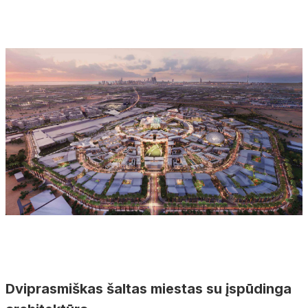
Dviprasmiškas šaltas miestas su įspūdinga