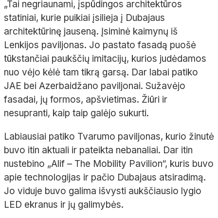
„Tai negriaunami, įspūdingos architektūros
statiniai, kurie puikiai įsilieja į Dubajaus
architektūrinę jauseną. Įsiminė kaimynų iš
Lenkijos paviljonas. Jo pastato fasadą puošė
tūkstančiai paukščių imitacijų, kurios judėdamos
nuo vėjo kėlė tam tikrą garsą. Dar labai patiko
JAE bei Azerbaidžano paviljonai. Sužavėjo
fasadai, jų formos, apšvietimas. Žiūri ir
nesupranti, kaip taip galėjo sukurti.
Labiausiai patiko Tvarumo paviljonas, kurio žinutė
buvo itin aktuali ir pateikta nebanaliai. Dar itin
nustebino „Alif – The Mobility Pavilion“, kuris buvo
apie technologijas ir pačio Dubajaus atsiradimą.
Jo viduje buvo galima išvysti aukščiausio lygio
LED ekranus ir jų galimybės.