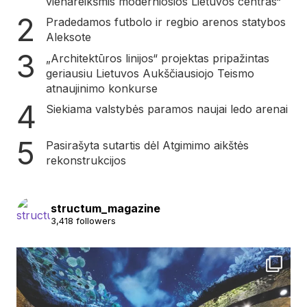
vienareikšmis moderniosios Lietuvos centras“
Pradedamos futbolo ir regbio arenos statybos
Aleksote
„Architektūros linijos“ projektas pripažintas
geriausiu Lietuvos Aukščiausiojo Teismo
atnaujinimo konkurse
Siekiama valstybės paramos naujai ledo arenai
Pasirašyta sutartis dėl Atgimimo aikštės
rekonstrukcijos
structum_magazine
3,418 followers