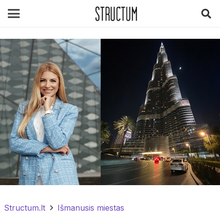
Structum.lt
Išmanusis miestas