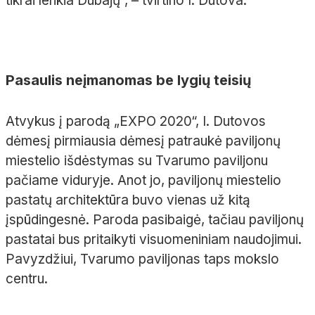
tikrai lenkia Dubajų“, – tvirtino I. Dutova.
Pasaulis neįmanomas be lygių teisių
Atvykus į parodą „EXPO 2020“, I. Dutovos
dėmesį pirmiausia dėmesį patraukė paviljonų
miestelio išdėstymas su Tvarumo paviljonu
pačiame viduryje. Anot jo, paviljonų miestelio
pastatų architektūra buvo vienas už kitą
įspūdingesnė. Paroda pasibaigė, tačiau paviljonų
pastatai bus pritaikyti visuomeniniam naudojimui.
Pavyzdžiui, Tvarumo paviljonas taps mokslo
centru.