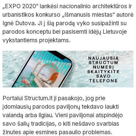
„EXPO 2020“ lankėsi nacionalinio architektūros ir
urbanistikos konkurso „Išmanusis miestas“ autorė
Ignė Dutova. Ji į šią parodą vyko susipažinti su
parodos konceptu bei pasisemti idėjų Lietuvoje
vykstantiems projektams.
Portalui Structum.lt ji pasakojo, jog prie
įdomiausių parodos paviljonų tekdavo laukti
valandą arba ilgiau. Vieni paviljonai atspindėjo
savo šalių tradicijas, o kiti nešdavo svarbias
žinutes apie esmines pasaulio problemas.