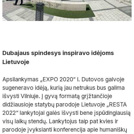
Dubajaus spindesys inspiravo idėjoms
Lietuvoje
Apsilankymas „EXPO 2020“ I. Dutovos galvoje
sugeneravo idėją, kurią jau netrukus bus galima
išvysti Vilniuje. Į gyvą formatą grįžtančioje
didžiausioje statybų parodoje Lietuvoje „RESTA
2022“ lankytojai galės išvysti bene įspūdingiausią
visų laikų stendų. Lankytojus taip pat kvies ir
parodoje įvyksianti konferencija apie humaniškų