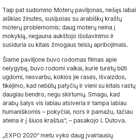
Taip pat sudomino Moterų paviljonas, nešęs labai
aiškias žinutes, susijusias su arabiškų kraštų
moterų problemomis: daug moterų neina į
mokyklą, negauna aukštojo išsilavinimo ir
susiduria su kitais žmogaus teisių apribojimais.
Šiame paviljone buvo rodomas filmas apie
nelygybę, buvo rodomi vaikai, kurie turėtų būti
ugdomi, nesvarbu, kokios jie rasės, išvaizdos,
tikėjimo, kad nebūtų patyčių ir vieni su kitais rastų
daugiau bendro, negu skirtumų. Smagu, kad
arabų šalys vis labiau atsiveria ir tampa labiau
humaniškomis – pokyčiai, nors ir pamažu, tačiau
ateina ir į šiuos kraštus“, – pasakojo I. Dutova.
„EXPO 2020“ metu vyko daug įvairiausių