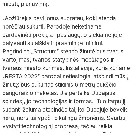
miestų planavimą.
„Apžiūrėjus paviljonus supratau, kokį stendą
norėčiau sukurti. Parodoje neketiname
pardavinėti prekių ar paslaugų, o siekiame joje
dalyvauti su aiškia ir prasminga mintimi.
Pagrindinė „Structum“ stendo žinutė bus tvarus
vartojimas, tvarios statybinės medžiagos ir
tvaraus miesto kūrimas. Instaliacija, kurią kuriame
„RESTA 2022“ parodai netiesiogiai atspindi mūsų
žinutę: bus sukurtas stiklinis 6 metrų aukščio
dangoraižio maketas. Jis perteiks Dubajaus
spindesį, jo technologijas ir formas. Tuo tarpu jį
supanti žaluma atspindės tai, ko Dubajuje beveik
nėra, nors tai ypač reikalinga žmonėms. Svarbu
vystyti technologinį progresą, tačiau reikia