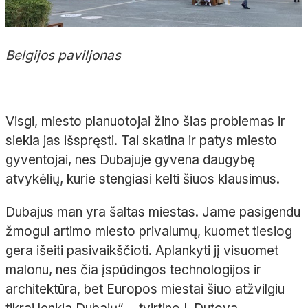
Belgijos paviljonas
Visgi, miesto planuotojai žino šias problemas ir
siekia jas išspręsti. Tai skatina ir patys miesto
gyventojai, nes Dubajuje gyvena daugybę
atvykėlių, kurie stengiasi kelti šiuos klausimus.
Dubajus man yra šaltas miestas. Jame pasigendu
žmogui artimo miesto privalumų, kuomet tiesiog
gera išeiti pasivaikščioti. Aplankyti jį visuomet
malonu, nes čia įspūdingos technologijos ir
architektūra, bet Europos miestai šiuo atžvilgiu