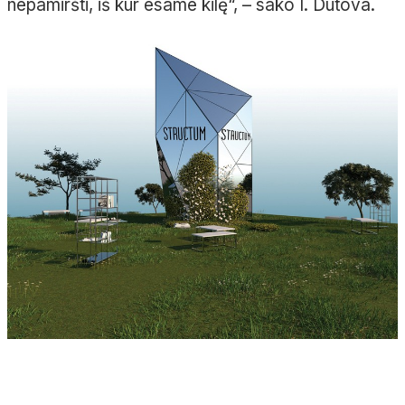
nepamiršti, iš kur esame kilę“, – sako I. Dutova.