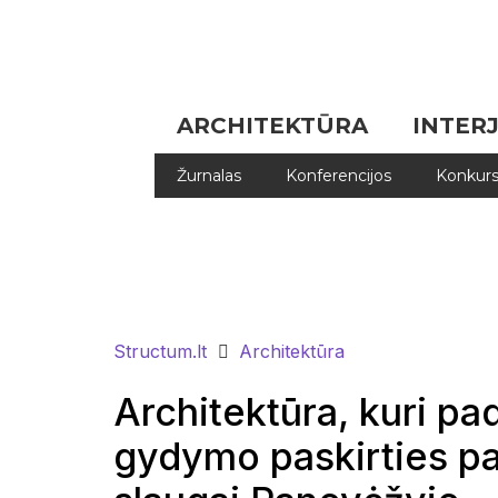
ARCHITEKTŪRA
INTER
Žurnalas
Konferencijos
Konkurs
Structum.lt
Architektūra
Architektūra, kuri pa
gydymo paskirties p