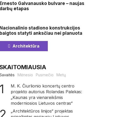
Ernesto Galvanausko bulvare – naujas
darbų etapas
Nacionalinio stadiono konstrukcijos
baigtos statyti anksčiau nei planuota
Architektūra
SKAITOMIAUSIA
Savaitės
Mėnesio
Pusmečio
Metų
M. K. Čiurlionio koncertų centro
projekto autorius Rolandas Palekas:
„Kaunas yra vienareikšmis
moderniosios Lietuvos centras“
„Architektūros linijos“ projektas
pripažintas geriausiu Lietuvos