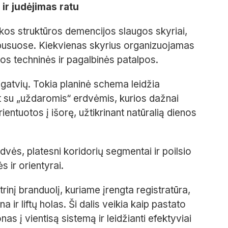
ir judėjimas ratu
škos struktūros demencijos slaugos skyriai,
rpusuose. Kiekvienas skyrius organizuojamas
tos techninės ir pagalbinės patalpos.
igatvių. Tokia planinė schema leidžia
nt su „uždaromis“ erdvėmis, kurios dažnai
ientuotos į išorę, užtikrinant natūralią dienos
ės, platesni koridorių segmentai ir poilsio
 ir orientyrai.
rinį branduolį, kuriame įrengta registratūra,
ir liftų holas. Ši dalis veikia kaip pastato
nas į vientisą sistemą ir leidžianti efektyviai