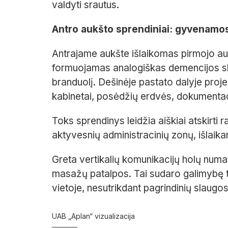
valdyti srautus.
Antro aukšto sprendiniai: gyvenamos
Antrajame aukšte išlaikomas pirmojo auk
formuojamas analogiškas demencijos skyr
branduolį. Dešinėje pastato dalyje pro
kabinetai, posėdžių erdvės, dokumentaci
Toks sprendinys leidžia aiškiai atskirt
aktyvesnių administracinių zonų, išlaika
Greta vertikalių komunikacijų holų numa
masažų patalpos. Tai sudaro galimybę te
vietoje, nesutrikdant pagrindinių slaugos
UAB „Aplan“ vizualizacija