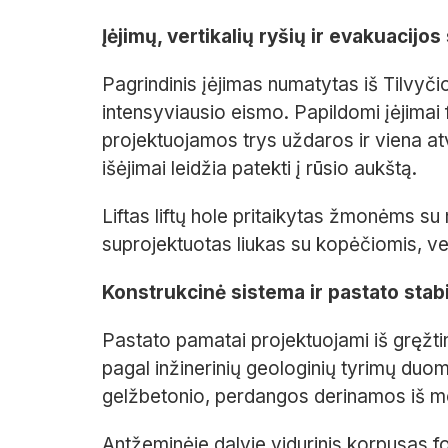
Įėjimų, vertikalių ryšių ir evakuacijos
Pagrindinis įėjimas numatytas iš Tilvyči
intensyviausio eismo. Papildomi įėjimai
projektuojamos trys uždaros ir viena atvi
išėjimai leidžia patekti į rūsio aukštą.
Liftas liftų hole pritaikytas žmonėms su
suprojektuotas liukas su kopėčiomis, ve
Konstrukcinė sistema ir pastato sta
Pastato pamatai projektuojami iš gręžtin
pagal inžinerinių geologinių tyrimų duom
gelžbetonio, perdangos derinamos iš mon
Antžeminėje dalyje vidurinis korpusas f