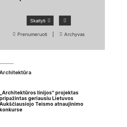
Skaityti
Prenumeruoti
|
Archyvas
Architektūra
„Architektūros linijos“ projektas
pripažintas geriausiu Lietuvos
Aukščiausiojo Teismo atnaujinimo
konkurse