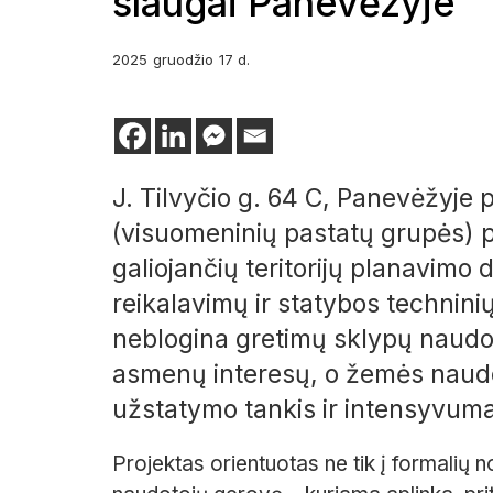
slaugai Panevėžyje
2025
gruodžio
17 d.
J. Tilvyčio g. 64 C, Panevėžyje
(visuomeninių pastatų grupės) p
galiojančių teritorijų planavimo
reikalavimų ir statybos technin
neblogina gretimų sklypų naudoj
asmenų interesų, o žemės naudoj
užstatymo tankis ir intensyvumas
Projektas orientuotas ne tik į formalių n