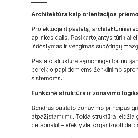
Architektūra kaip orientacijos pri
Projektuojant pastatą, architektūriniai s
aplinkos dalis. Pasikartojantys tūriniai e
išdėstymas ir vengimas sudėtingų mazgų
Pastato struktūra sąmoningai formuojama 
poreikio papildomiems ženklinimo spre
sistemoms.
Funkcinė struktūra ir zonavimo logik
Bendras pastato zonavimo principas gri
atpažįstamumu. Tokia struktūra leidžia 
personalui – efektyviai organizuoti darbą