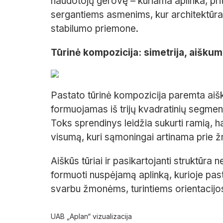
naudotojų gerovę – kuriama aplinka, prit
sergantiems asmenims, kur architektūra
stabilumo priemone.
Tūrinė kompozicija: simetrija, aišku
Pastato tūrinė kompozicija paremta aiškia
formuojamas iš trijų kvadratinių segment
Toks sprendinys leidžia sukurti ramią, 
visumą, kuri sąmoningai artinama prie 
Aiškūs tūriai ir pasikartojanti struktūra
formuoti nuspėjamą aplinką, kurioje past
svarbu žmonėms, turintiems orientacijos 
UAB „Aplan“ vizualizacija