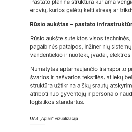
Pastato planinė struktūra kuriama vengian
erdvių, kurios galėtų kelti stresą ar trikd
Rūsio aukštas – pastato infrastruktū
Rūsio aukšte sutelktos visos techninės, 
pagalbinės patalpos, inžinerinių sistem
vandentiekio ir nuotekų įvadai, elektros
Numatytas aptarnaujančio transporto pr
švarios ir nešvarios tekstilės, atliekų b
struktūra užtikrina aiškų srautų atskyrim
atriboti nuo gyventojų ir personalo naud
logistikos standartus.
UAB „Aplan“ vizualizacija