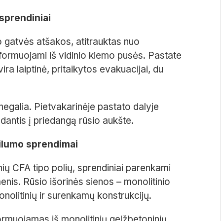
 sprendiniai
o gatvės atšakos, atitrauktas nuo
 formuojami iš vidinio kiemo pusės. Pastate
ra laiptinė, pritaikytos evakuacijai, du
 negalia. Pietvakarinėje pastato dalyje
dantis į priedangą rūsio aukšte.
bilumo sprendimai
ių CFA tipo polių, sprendiniai parenkami
enis. Rūsio išorinės sienos – monolitinio
olitinių ir surenkamų konstrukcijų.
ormuojamas iš monolitinių gelžbetoninių