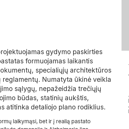
 projektuojamas gydymo paskirties
astatas formuojamas laikantis
 dokumentų, specialiųjų architektūros
ių reglamentų. Numatyta ūkinė veikla
imo sąlygų, nepažeidžia trečiųjų
imo būdas, statinių aukštis,
 atitinka detaliojo plano rodiklius.
ormų laikymąsi, bet ir į realią pastato