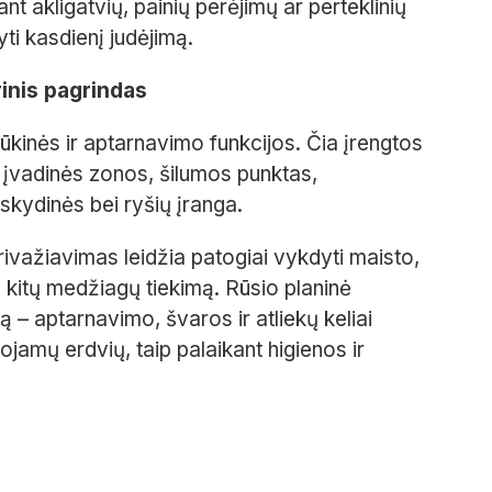
t akligatvių, painių perėjimų ar perteklinių
yti kasdienį judėjimą.
rinis pagrindas
ūkinės ir aptarnavimo funkcijos. Čia įrengtos
ų įvadinės zonos, šilumos punktas,
 skydinės bei ryšių įranga.
ivažiavimas leidžia patogiai vykdyti maisto,
ei kitų medžiagų tiekimą. Rūsio planinė
ą – aptarnavimo, švaros ir atliekų keliai
ojamų erdvių, taip palaikant higienos ir