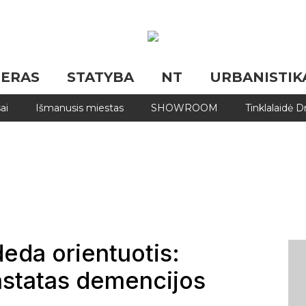
JERAS
STATYBA
NT
URBANISTIK
ai
Išmanusis miestas
SHOWROOM
Tinklalaidė 
deda orientuotis:
astatas demencijos