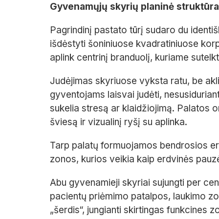
Gyvenamųjų skyrių planinė struktūra 
Pagrindinį pastato tūrį sudaro du identi
išdėstyti šoniniuose kvadratiniuose ko
aplink centrinį branduolį, kuriame sutelk
Judėjimas skyriuose vyksta ratu, be akl
gyventojams laisvai judėti, nesusiduria
sukelia stresą ar klaidžiojimą. Palatos or
šviesą ir vizualinį ryšį su aplinka.
Tarp palatų formuojamos bendrosios erdv
zonos, kurios veikia kaip erdvinės pauzės
Abu gyvenamieji skyriai sujungti per cent
pacientų priėmimo patalpos, laukimo zona 
„šerdis“, jungianti skirtingas funkcines zo