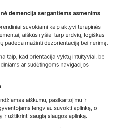
emonė demencija sergantiems asmenims
prendiniai suvokiami kaip aktyvi terapinės
lementai, aiškūs ryšiai tarp erdvių, logiškas
 padeda mažinti dezorientaciją bei nerimą.
taip, kad orientacija vyktų intuityviai, be
ndiniams ar sudėtingoms navigacijos
a
ndžiamas aiškumu, pasikartojimu ir
gyventojams lengviau suvokti aplinką, o
 ir užtikrinti saugią slaugos aplinką.