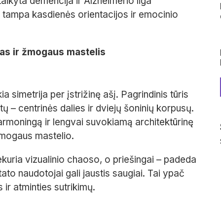
aikyta demencija ir Alzheimerio liga
 tampa kasdienės orientacijos ir emocinio
mas ir žmogaus mastelis
 simetrija per įstrižinę ašį. Pagrindinis tūris
ų – centrinės dalies ir dviejų šoninių korpusų.
harmoningą ir lengvai suvokiamą architektūrinę
žmogaus mastelio.
 nekuria vizualinio chaoso, o priešingai – padeda
ato naudotojai gali jaustis saugiai. Tai ypač
ir atminties sutrikimų.