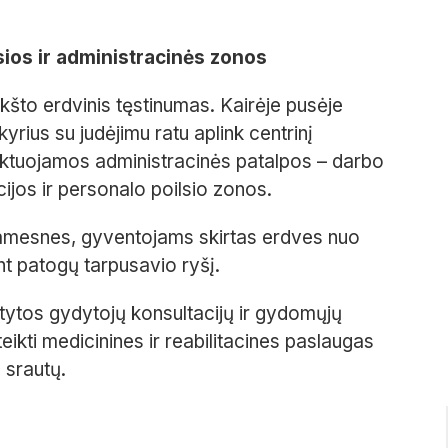
ios ir administracinės zonos
što erdvinis tęstinumas. Kairėje pusėje
ius su judėjimu ratu aplink centrinį
jektuojamos administracinės patalpos – darbo
jos ir personalo poilsio zonos.
i ramesnes, gyventojams skirtas erdves nuo
nt patogų tarpusavio ryšį.
tytos gydytojų konsultacijų ir gydomųjų
ikti medicinines ir reabilitacines paslaugas
 srautų.