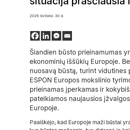
situacija prasčiausia 
2026
birželio
30 d.
Šiandien būsto prieinamumas yra 
ekonominių iššūkių Europoje. Be
nuosavą būstą, turint vidutines
ESPON Europos mokslinio tyri
prieinamas įperkamas ir kokybišk
pateikiamos naujausios įžvalgos
Europoje.
Paaiškėjo, kad Europoje maži būstai yr