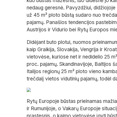
kuo būstas mažesnis, tuo didesnė jo kai
nedaug geresnė. Pavyzdžiui, didžiojoje P
už 45 m² ploto būstą sudaro nuo trečdali
pajamų. Panašios tendencijos pastebimos 
Austrijos ir Vidurio bei Rytų Europos mi
Didėjant buto plotui, nuomos prieinamum
kaip Graikija, Slovakija, Vengrija ir Kr
vietovėse, kuriose net ir nedidelio 25 
proc. pajamų. Skandinavijoje, Baltijos ša
Italijos regionų 25 m² ploto vieno kam
trečdalį vietos vidutinių pajamų, todėl d
Rytų Europoje būstas prieinamas mažiaus
ir Rumunijoje, o Vakarų Europoje situac
prastesnis, o kaimo vietovėse įgyti būst