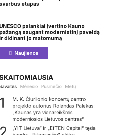
svarbus etapas
UNESCO palankiai įvertino Kauno
pažangą saugant modernistinį paveldą
ir didinant jo matomumą
Naujienos
SKAITOMIAUSIA
Savaitės
Mėnesio
Pusmečio
Metų
M. K. Čiurlionio koncertų centro
projekto autorius Rolandas Palekas:
„Kaunas yra vienareikšmis
moderniosios Lietuvos centras“
„YIT Lietuva“ ir „EfTEN Capital“ tęsia
bendrą „Piliamiesčio“ plėtrą