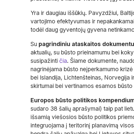
Yra ir daugiau iššūkių. Pavyzdžiui, Balt
vartojimo efektyvumas ir nepakankama
todėl daug gyventojų gyvena netinkam
Su
pagrindiniu ataskaitos dokument
aktualių, su būsto prieinamumu bei kokybe
susipažinti
čia
. Šiame dokumente, naudoj
nagrinėjama būsto neįperkamumo krizė
bei Islandija, Lichtenšteinas, Norvegija i
skirtumai bei vertinamos esamos būsto 
Europos būsto politikos kompendiu
sudaro 38 šalių aprašymai) taip pat lietu
išsamią viešosios būsto politikos priemo
integruojama į teritorinį planavimą vi
bendrą šalių apžvalgą bei Lietuvos situa