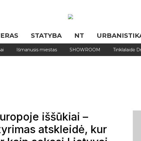
JERAS
STATYBA
NT
URBANISTIK
ai
Išmanusis miestas
SHOWROOM
Tinklalaidė 
ropoje iššūkiai –
imas atskleidė, kur