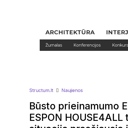
ARCHITEKTŪRA
INTER
Žurnalas
Konferencijos
Konkurs
Structum.lt
Naujienos
Būsto prieinamumo Eu
ESPON HOUSE4ALL tyr