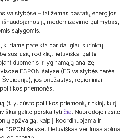
ijos valstybėse – tai žemas pastatų energijos
i išnaudojamos jų modernizavimo galimybės,
omis sąlygomis.
u,
kuriame pateikta dar daugiau surinktų
 susijusių rodiklių, lietuviškai galite
ant duomenis ir lyginamąją analizę,
 visose ESPON šalyse (ES valstybės narės
r Šveicarija), jos priežastys, regioniniai
politikos priemonės.
mą
(t. y. būsto politikos priemonių rinkinį, kurį
viškai galite perskaityti
čia
. Nuorodoje rasite
nių apžvalgą, kaip ji koordinuojama ir
sose ESPON šalyse. Lietuviškas vertimas apima
cijos analizę.