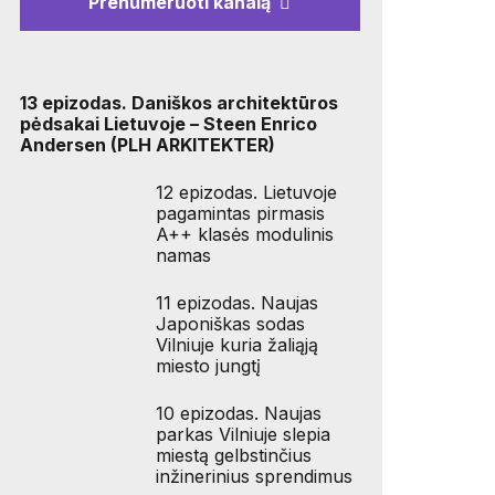
Prenumeruoti kanalą
13 epizodas. Daniškos architektūros
pėdsakai Lietuvoje – Steen Enrico
Andersen (PLH ARKITEKTER)
12 epizodas. Lietuvoje
pagamintas pirmasis
A++ klasės modulinis
namas
11 epizodas. Naujas
Japoniškas sodas
Vilniuje kuria žaliąją
miesto jungtį
10 epizodas. Naujas
parkas Vilniuje slepia
miestą gelbstinčius
inžinerinius sprendimus