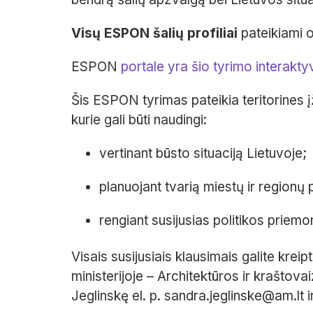
Visų ESPON šalių profiliai
pateikiami o
ESPON
portale yra šio tyrimo interakty
Šis ESPON tyrimas pateikia teritorines 
kurie gali būti naudingi:
vertinant būsto situaciją Lietuvoje;
planuojant tvarią miestų ir regionų p
rengiant susijusias politikos priemo
Visais susijusiais klausimais galite krei
ministerijoje – Architektūros ir kraštov
Jeglinskę el. p. sandra.jeglinske@am.lt i