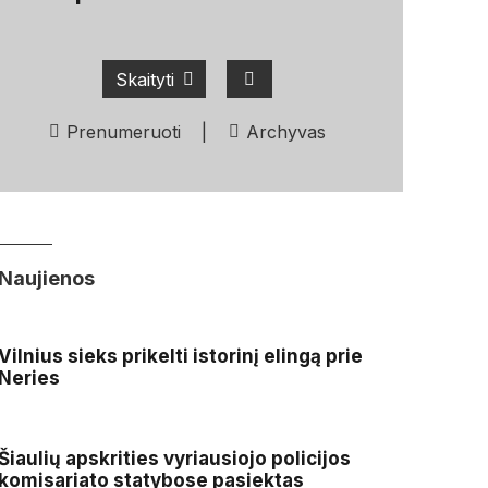
Skaityti
Prenumeruoti
|
Archyvas
Naujienos
Vilnius sieks prikelti istorinį elingą prie
Neries
Šiaulių apskrities vyriausiojo policijos
komisariato statybose pasiektas