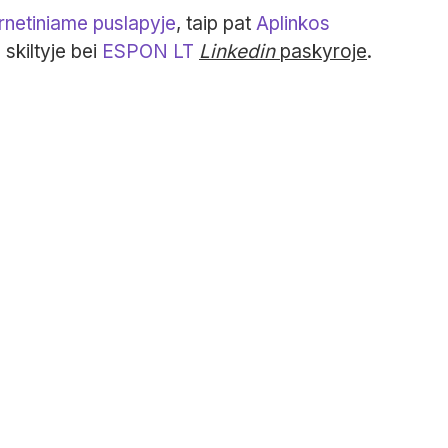
ernetiniame puslapyje
, taip pat
Aplinkos
N
skiltyje bei
ESPON LT
Linkedin
paskyroje
.