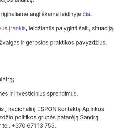
riginaliame angliškame leidinyje
čia
.
vus įrankis
, leidžiantis palyginti šalių situaciją.
įžvalgas ir gerosios praktikos pavyzdžius,
lėtrą;
nes ir investicinius sprendimus.
ptis į nacionalinį ESPON kontaktą Aplinkos
aizdžio politikos grupės patarėją Sandrą
r tel. +370 671 13 753.