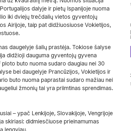
na už kvadratinį metrą. Nuomos situacija
ortugalijos dalyje ir pietų Ispanijoje nuoma
o iki dviejų trečdalių vietos gyventojų
Airijoje, taip pat didžiuosiuose Vokietijos,
estuose.
as daugelyje šalių prastėja. Tokiose šalyse
oatija didžioji dauguma gyventojų gyvena
m² ploto buto nuoma sudaro daugiau nei 30
lyse bei daugelyje Prancūzijos, Vokietijos ir
bario buto nuoma paprastai sudaro mažiau nei
augeliui žmonių tai yra priimtinas sprendimas.
iai – ypač Lenkijoje, Slovakijoje, Vengrijoje
ija skiriasi: didmiesčiuose prieinamumas
ą lengviau.