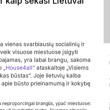
ir kaip sekasi Lietuvai
vienas svarbiausių socialinių ir
veik visuose miestuose įsigyti
 pajamas, yra labai brangu, sakoma
mo
„House4all“
ataskaitoje „Visiems
as būstas“. Joje lietuvių kalba
 apie būsto prieinamumą ir kokybę
a neproporcingai brangūs, ypač miestuose: