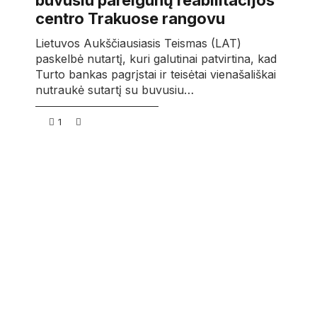
buvusiu pareigūnų reabilitacijos
centro Trakuose rangovu
Lietuvos Aukščiausiasis Teismas (LAT)
paskelbė nutartį, kuri galutinai patvirtina, kad
Turto bankas pagrįstai ir teisėtai vienašališkai
nutraukė sutartį su buvusiu…
1