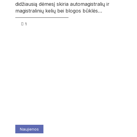
didžiausią dėmesį skiria automagistralių ir
magistralinių kelių bei blogos būklės…
1
Naujienos