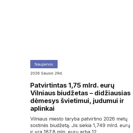
Naujienos
2026
sausio
29d.
Patvirtintas 1,75 mlrd. eurų
Vilniaus biudžetas – didžiausias
dėmesys švietimui, judumui ir
aplinkai
Vilniaus miesto taryba patvirtino 2026 metų
sostinės biudžetą. Jis siekia 1,749 mlrd. eurų
ir yra 187,8 mln. eurų arba 12…