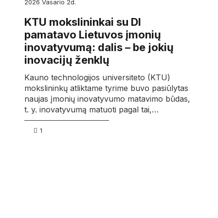
2026
vasario
2d.
KTU mokslininkai su DI
pamatavo Lietuvos įmonių
inovatyvumą: dalis – be jokių
inovacijų ženklų
Kauno technologijos universiteto (KTU)
mokslininkų atliktame tyrime buvo pasiūlytas
naujas įmonių inovatyvumo matavimo būdas,
t. y. inovatyvumą matuoti pagal tai,…
1