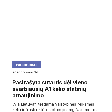
Infrastruktūra
2026
vasario
3d.
Pasirašyta sutartis dėl vieno
svarbiausių A1 kelio statinių
atnaujinimo
„Via Lietuva“, tęsdama valstybinės reikšmės
kelių infrastruktūros atnaujinimą, šiais metais