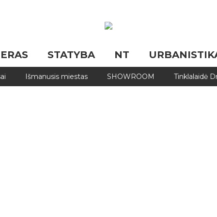
JERAS
STATYBA
NT
URBANISTIK
ai
Išmanusis miestas
SHOWROOM
Tinklalaidė 