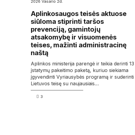
2026
vasario
2d.
Aplinkosaugos teisės aktuose
siūloma stiprinti taršos
prevenciją, gamintojų
atsakomybę ir visuomenės
teises, mažinti administracinę
naštą
Aplinkos ministerija parengė ir teikia derinti 13
įstatymų pakeitimo paketą, kuriuo siekiama
įgyvendinti Vyriausybės programą ir suderinti
Lietuvos teisę su naujausiais…
3