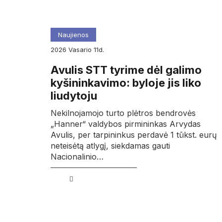
Naujienos
2026
vasario
11d.
Avulis STT tyrime dėl galimo
kyšininkavimo: byloje jis liko
liudytoju
Nekilnojamojo turto plėtros bendrovės
„Hanner“ valdybos pirmininkas Arvydas
Avulis, per tarpininkus perdavė 1 tūkst. eurų
neteisėtą atlygį, siekdamas gauti
Nacionalinio…