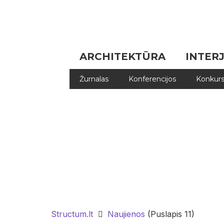
ARCHITEKTŪRA
INTER
Žurnalas
Konferencijos
Konkurs
Structum.lt
Naujienos
(Puslapis 11)