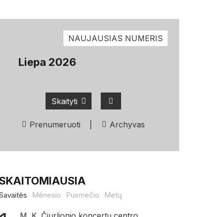
NAUJAUSIAS NUMERIS
Liepa 2026
Skaityti
Prenumeruoti
|
Archyvas
SKAITOMIAUSIA
Savaitės
Mėnesio
Pusmečio
Metų
M. K. Čiurlionio koncertų centro