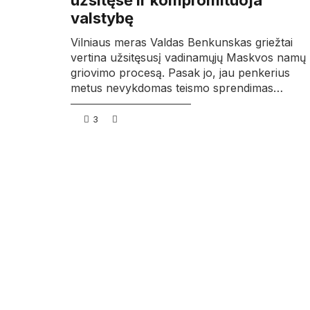
užsitęsė ir kompromituoja
valstybę
Vilniaus meras Valdas Benkunskas griežtai
vertina užsitęsusį vadinamųjų Maskvos namų
griovimo procesą. Pasak jo, jau penkerius
metus nevykdomas teismo sprendimas…
3