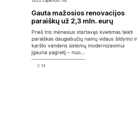
2022
lapkričio
11d.
Gauta mažosios renovacijos
paraiškų už 2,3 mln. eurų
Prieš tris mėnesius startavęs kvietimas teikti
paraiškas daugiabučių namų vidaus šildymo ir
karšto vandens sistemų modernizavimui
įgauna pagreitį – nuo…
13