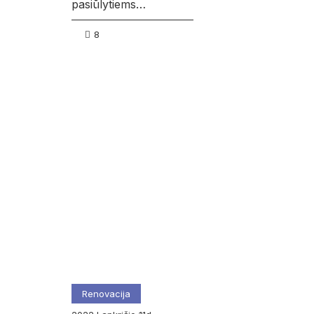
pasiūlytiems…
8
Renovacija