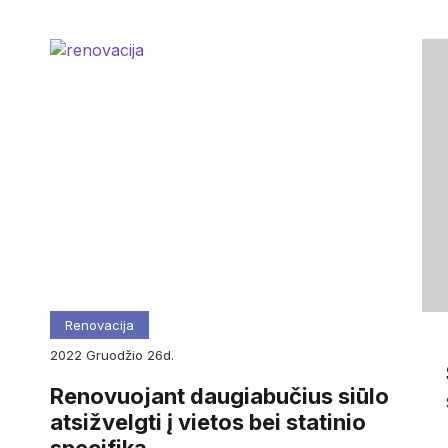
Renovacija
2022
gruodžio
26d.
Renovuojant daugiabučius siūlo
atsižvelgti į vietos bei statinio