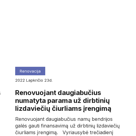
Renovacija
2022
lapkričio
23d.
s
Renovuojant daugiabučius
numatyta parama už dirbtinių
lizdaviečių čiurliams įrengimą
Renovuojant daugiabučius namų bendrijos
galės gauti finansavimą už dirbtinių lizdaviečių
čiurliams įrengimą. Vyriausybė trečiadienį