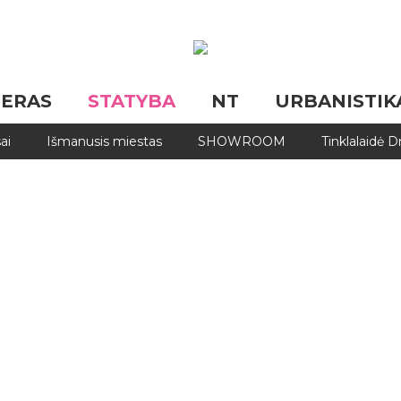
JERAS
STATYBA
NT
URBANISTIK
ai
Išmanusis miestas
SHOWROOM
Tinklalaidė 