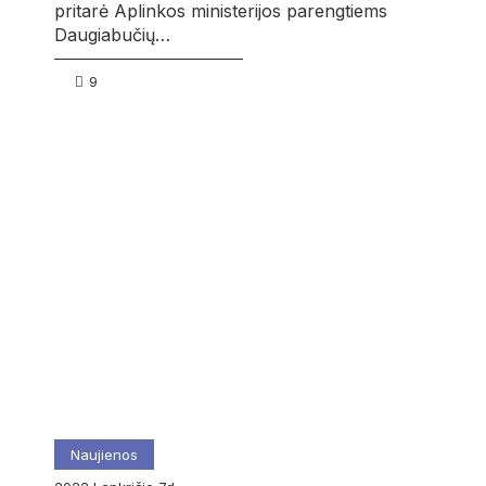
pritarė Aplinkos ministerijos parengtiems
Daugiabučių…
9
Naujienos