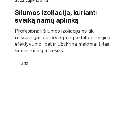
2022
lapkričio
7d.
Šilumos izoliacija, kurianti
sveiką namų aplinką
Profesionali šilumos izoliacija ne tik
reikšmingai prisideda prie pastato energinio
efektyvumo, bet ir užtikrina maloniai šiltas
sienas žiemą ir vėsias…
10