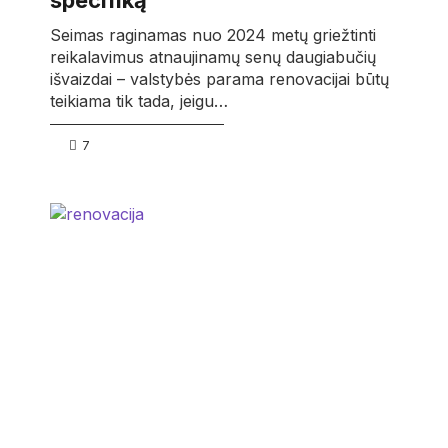
specifiką
Seimas raginamas nuo 2024 metų griežtinti
reikalavimus atnaujinamų senų daugiabučių
išvaizdai – valstybės parama renovacijai būtų
teikiama tik tada, jeigu…
7