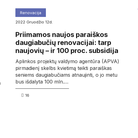
Renovacija
2022
gruodžio
12d.
Priimamos naujos paraiškos
daugiabučių renovacijai: tarp
naujovių – ir 100 proc. subsidija
Aplinkos projektų valdymo agentūra (APVA)
pirmadienį skelbs kvietimą teikti paraiškas
seniems daugiabučiams atnaujinti, o jo metu
bus išdalyta 100 mln.…
a
16