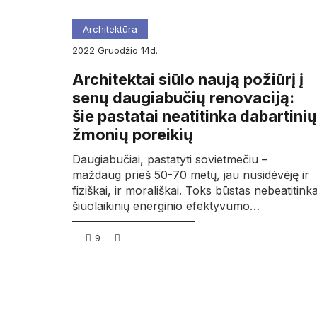
Architektūra
2022
gruodžio
14d.
Architektai siūlo naują požiūrį į
senų daugiabučių renovaciją:
šie pastatai neatitinka dabartinių
žmonių poreikių
Daugiabučiai, pastatyti sovietmečiu –
maždaug prieš 50-70 metų, jau nusidėvėję ir
fiziškai, ir morališkai. Toks būstas nebeatitink
šiuolaikinių energinio efektyvumo…
9