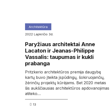
Architektūra
2022
lapkričio
3d.
Paryžiaus architektai Anne
Lacaton ir Jeanas-Philippe
Vassalis: taupumas ir kukli
prabanga
Pritzkerio architektūros premija daugybę
kartų buvo įteikta įspūdingų, šokiruojančių,
žėrinčių projektų kūrėjams. Bet 2020 metais
šis aukščiausias architektūros apdovanojimas
atiteko…
13