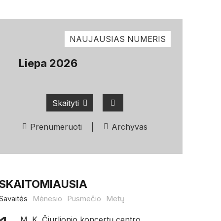
NAUJAUSIAS NUMERIS
Liepa 2026
Skaityti
Prenumeruoti
|
Archyvas
SKAITOMIAUSIA
Savaitės
Mėnesio
Pusmečio
Metų
M. K. Čiurlionio koncertų centro