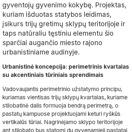
gyventojų gyvenimo kokybę. Projektas,
kuriam išduotas statybos leidimas,
įsikurs trijų gretimų sklypų teritorijoje ir
taps natūraliu tęstiniu elementu šio
sparčiai augančio miesto rajono
urbanistiniame audinyje.
Urbanistinė koncepcija: perimetrinis kvartalas
su akcentiniais tūriniais sprendimais
Vadovaujantis perimetrinio užstatymo principu,
kuriamas vientisas trijų sklypų kvartalas, kuriame
stilobatinė dalis formuoja bendrą perimetrą, o
pastatų kampuose projektuojami keturi ryškūs
vertikalūs tūriai. Nagrinėjamo sklypo teritorijoje
ant stilobato bus statomi du gyvenamieji pastatai