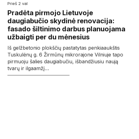
prieš 2 val
Pradėta pirmojo Lietuvoje
daugiabučio skydinė renovacija:
fasado šiltinimo darbus planuojama
užbaigti per du mėnesius
Iš gelžbetonio plokščių pastatytas penkiaaukštis
Tuskulėnų g. 6 Žirmūnų mikrorajone Vilniuje tapo
pirmuoju šalies daugiabučiu, išbandžiusiu naują
tvarų ir ilgaamžį…