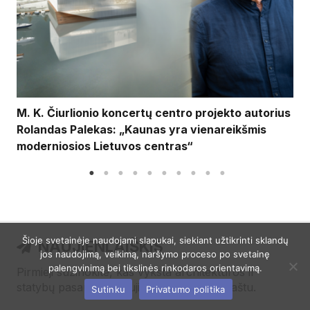
M. K. Čiurlionio koncertų centro projekto autorius
Rolandas Palekas: „Kaunas yra vienareikšmis
moderniosios Lietuvos centras“
Šioje svetainėje naudojami slapukai, siekiant užtikrinti sklandų
NAUJIENLAIŠKIS
jos naudojimą, veikimą, naršymo proceso po svetainę
palengvinimą bei tikslinės rinkodaros orientavimą.
Pirmieji sužinokite, kas vyksta architektūros ir
statybų pasaulyje! Naujienas gaukite el. paštu.
Sutinku
Privatumo politika