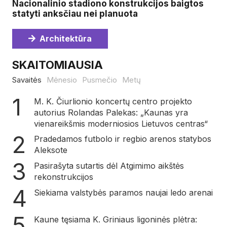
Nacionalinio stadiono konstrukcijos baigtos
statyti anksčiau nei planuota
Architektūra
SKAITOMIAUSIA
Savaitės
Mėnesio
Pusmečio
Metų
M. K. Čiurlionio koncertų centro projekto
autorius Rolandas Palekas: „Kaunas yra
vienareikšmis moderniosios Lietuvos centras“
Pradedamos futbolo ir regbio arenos statybos
Aleksote
Pasirašyta sutartis dėl Atgimimo aikštės
rekonstrukcijos
Siekiama valstybės paramos naujai ledo arenai
Kaune tęsiama K. Griniaus ligoninės plėtra: