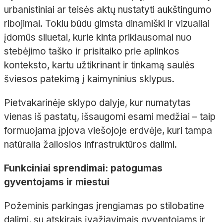
urbanistiniai ar teisės aktų nustatyti aukštingumo
ribojimai. Tokiu būdu gimsta dinamiški ir vizualiai
įdomūs siluetai, kurie kinta priklausomai nuo
stebėjimo taško ir prisitaiko prie aplinkos
konteksto, kartu užtikrinant ir tinkamą saulės
šviesos patekimą į kaimyninius sklypus.
Pietvakarinėje sklypo dalyje, kur numatytas
vienas iš pastatų, išsaugomi esami medžiai – taip
formuojama įpjova viešojoje erdvėje, kuri tampa
natūralia žaliosios infrastruktūros dalimi.
Funkciniai sprendimai: patogumas
gyventojams ir miestui
Požeminis parkingas įrengiamas po stilobatine
dalimi, su atskirais įvažiavimais gyventojams ir