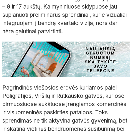
– 9 ir 17 aukštų. Kaimyniniuose sklypuose jau
suplanuoti preliminarūs sprendiniai, kurie vizualiai
integruojami į bendrą kvartalo viziją, nors dar
nėra galutinai patvirtinti.
Pagrindinės viešosios erdvės kuriamos palei
Poligrafijos, Viršilų ir Rutkausko gatves, kuriose
pirmuosiuose aukštuose įrengiamos komercinės
ir visuomeninės paskirties patalpos. Toks
sprendimas ne tik aktyvina gatvės gyvenimą, bet
ir skatina vietinės bendruomenės susibūrimą bei