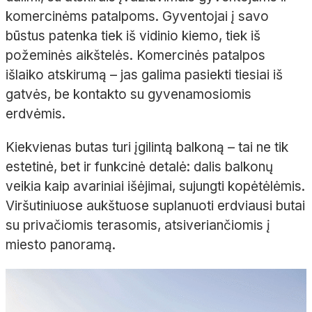
komercinėms patalpoms. Gyventojai į savo
būstus patenka tiek iš vidinio kiemo, tiek iš
požeminės aikštelės. Komercinės patalpos
išlaiko atskirumą – jas galima pasiekti tiesiai iš
gatvės, be kontakto su gyvenamosiomis
erdvėmis.
Kiekvienas butas turi įgilintą balkoną – tai ne tik
estetinė, bet ir funkcinė detalė: dalis balkonų
veikia kaip avariniai išėjimai, sujungti kopėtėlėmis.
Viršutiniuose aukštuose suplanuoti erdviausi butai
su privačiomis terasomis, atsiveriančiomis į
miesto panoramą.