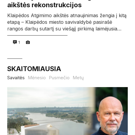
aikštės rekonstrukcijos
Klaipėdos Atgimimo aikštės atnaujinimas žengia į kitą
etapą – Klaipėdos miesto savivaldybė pasirašė
rangos darbų sutartį su viešąjį pirkimą laimėjusia…
1
SKAITOMIAUSIA
Savaitės
Mėnesio
Pusmečio
Metų