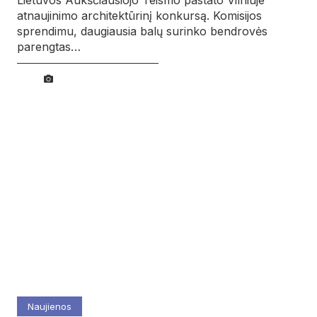
Lietuvos Aukščiausiojo Teismo pastato Vilniuje
atnaujinimo architektūrinį konkursą. Komisijos
sprendimu, daugiausia balų surinko bendrovės
parengtas…
Naujienos