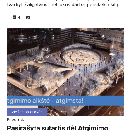
tvarkyti šaligatvius, netrukus darbai persikels į kitą…
4
Viešosios erdvės
prieš 3 d.
Pasirašyta sutartis dėl Atgimimo