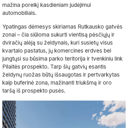
mažina poreikį kasdieniam judėjimui
automobiliais.
Ypatingas dėmesys skiriamas Rutkausko gatvės
zonai – čia siūloma sukurti vientisą pėsčiųjų ir
dviračių alėją su želdynais, kuri susietų visus
kvartalo pastatus, jų komercines erdves bei
jungtųsi su būsima parko teritorija ir tvenkiniu link
Pilaitės prospekto. Tarp šių gatvių esantis
želdynų ruožas būtų išsaugotas ir pertvarkytas
kaip buferinė zona, mažinanti triukšmą ir oro
taršą iš prospekto pusės.