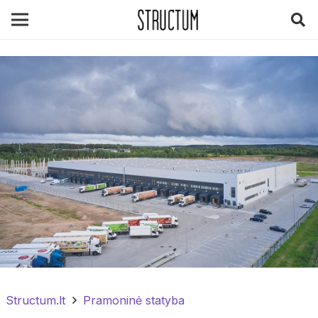
Structum.lt
Pramoninė statyba