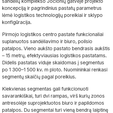
sandėlių komplekso Jočionių gatvėje projekto
koncepciją ir pagrindinius pastatų parametrus
lėmė logistikos technologijų poreikiai ir sklypo
konfigūracija.
Pirmojo logistikos centro pastate funkcionaliai
suplanuotos sandėliavimo ir biuro, poilsio
patalpos. Vieno aukšto pastato bendrasis aukštis
– 15 metrų, efektyviausias logistikos pastatams.
Didelis pastatas viduje skaidomas į segmentus
po 1 300–1 500 kv. m ploto. Nuomininkai renkasi
segmentų skaičių pagal poreikius.
Kiekvienas segmentas gali funkcionuoti
savarankiškai, turi dvi rampas, virš kurių zonos
antresolėje suprojektuotos biuro ir papildomos
patalpos. Du segmentai turi vieną bendrą laiptinę