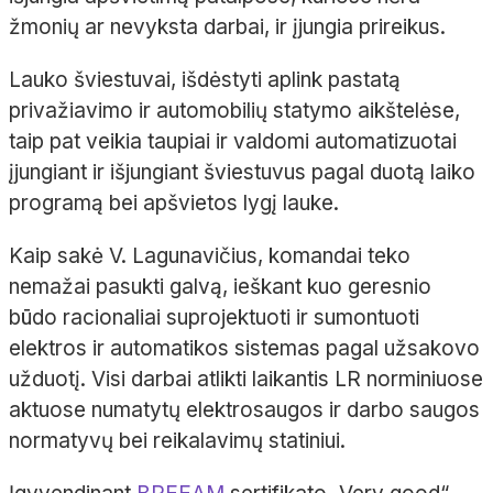
žmonių ar nevyksta darbai, ir įjungia prireikus.
Lauko šviestuvai, išdėstyti aplink pastatą
privažiavimo ir automobilių statymo aikštelėse,
taip pat veikia taupiai ir valdomi automatizuotai
įjungiant ir išjungiant šviestuvus pagal duotą laiko
programą bei apšvietos lygį lauke.
Kaip sakė V. Lagunavičius, komandai teko
nemažai pasukti galvą, ieškant kuo geresnio
būdo racionaliai suprojektuoti ir sumontuoti
elektros ir automatikos sistemas pagal užsakovo
užduotį. Visi darbai atlikti laikantis LR norminiuose
aktuose numatytų elektrosaugos ir darbo saugos
normatyvų bei reikalavimų statiniui.