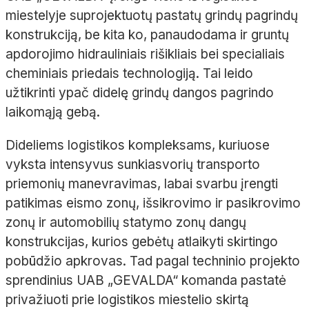
miestelyje suprojektuotų pastatų grindų pagrindų
konstrukciją, be kita ko, panaudodama ir gruntų
apdorojimo hidrauliniais rišikliais bei specialiais
cheminiais priedais technologiją. Tai leido
užtikrinti ypač didelę grindų dangos pagrindo
laikomąją gebą.
Dideliems logistikos kompleksams, kuriuose
vyksta intensyvus sunkiasvorių transporto
priemonių manevravimas, labai svarbu įrengti
patikimas eismo zonų, išsikrovimo ir pasikrovimo
zonų ir automobilių statymo zonų dangų
konstrukcijas, kurios gebėtų atlaikyti skirtingo
pobūdžio apkrovas. Tad pagal techninio projekto
sprendinius UAB „GEVALDA“ komanda pastatė
privažiuoti prie logistikos miestelio skirtą