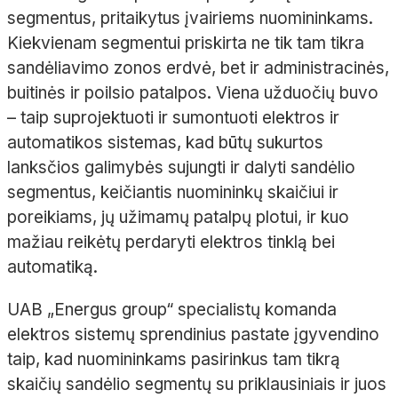
segmentus, pritaikytus įvairiems nuomininkams.
Kiekvienam segmentui priskirta ne tik tam tikra
sandėliavimo zonos erdvė, bet ir administracinės,
buitinės ir poilsio patalpos. Viena užduočių buvo
– taip suprojektuoti ir sumontuoti elektros ir
automatikos sistemas, kad būtų sukurtos
lanksčios galimybės sujungti ir dalyti sandėlio
segmentus, keičiantis nuomininkų skaičiui ir
poreikiams, jų užimamų patalpų plotui, ir kuo
mažiau reikėtų perdaryti elektros tinklą bei
automatiką.
UAB „Energus group“ specialistų komanda
elektros sistemų sprendinius pastate įgyvendino
taip, kad nuomininkams pasirinkus tam tikrą
skaičių sandėlio segmentų su priklausiniais ir juos