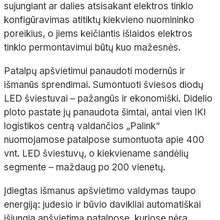
sujungiant ar dalies atsisakant elektros tinklo
konfigūravimas atitiktų kiekvieno nuomininko
poreikius, o jiems keičiantis išlaidos elektros
tinklo permontavimui būtų kuo mažesnės.
Patalpų apšvietimui panaudoti modernūs ir
išmanūs sprendimai. Sumontuoti šviesos diodų
LED šviestuvai – pažangūs ir ekonomiški. Didelio
ploto pastate jų panaudota šimtai, antai vien IKI
logistikos centrą valdančios „Palink“
nuomojamose patalpose sumontuota apie 400
vnt. LED šviestuvų, o kiekviename sandėlių
segmente – maždaug po 200 vienetų.
Įdiegtas išmanus apšvietimo valdymas taupo
energiją: judesio ir būvio davikliai automatiškai
išjungia apšvietimą patalpose, kuriose nėra