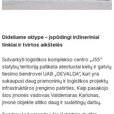
Dideliame sklype – įspūdingi inžineriniai
tinklai ir tvirtos aikštelės
Sutvarkyti logistikos komplekso centro „J55“
statybų teritoriją patikėta atestuotai kelių ir gatvių
tiesimo bendrovei UAB „GEVALDA“, kuri yra
sukaupusi daug pramoninių ir logistikos projektų
infrastruktūros įrengimo patirties. Kaip pasakojo
šios įmonės vadovas Valdemaras Karlonas,
įmonė objekte atliko daug ir sudėtingų darbų.