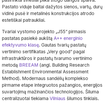
pasirinkta šviesiai pilka stogo dangos spalva.
Pastato viduje baltai dažytos sienos, vartų, durų
vidinė pusė ir metalinės konstrukcijos atrodo
estetiškai patraukliai.
Tvariai vystomo projekto „J55“ pirmasis
pastatas pasiekė aukštą
A++ energinio
efektyvumo klasę
. Gautas tvarių pastatų
vertinimo sertifikatas „Very good“ pagal
infrastruktūros ir pastatų tvarumo vertinimo
metodą
BREEAM
(angl. Building Research
Establishment Environmental Assessment
Method). Modernaus sandėlių komplekso
pirmame etape integruotos pažangios, energijos
suvartojimą mažinančios technologijos. Šiluma
centralizuotai tiekiama
Vilniaus
šilumos tinklais.