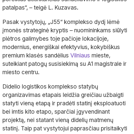
patalpas“, – teigė L. Kuzavas.
Pasak vystytojų, „J55“ komplekso dydį lėmė
įmonės strateginė kryptis – nuomininkams siūlyti
plėtros galimybes toje pačioje lokacijoje,
modernius, energiškai efektyvius, kokybiškus
premium klasės sandėlius
Vilniaus
mieste,
suteikiant patogų susisiekimą su A1 magistrale ir
miesto centru.
Didelio logistikos komplekso statybų
organizavimas etapais leidžia greičiau užbaigti
statyti vieną etapą ir pradėti statinį eksploatuoti
bei imtis kito etapo, sparčiai įgyvendinant
projektą, nei statant vieną didelių matmenų
statinį. Taip pat vystytojui paprasčiau prisitaikyti