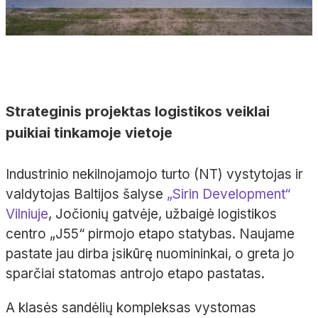
Strateginis projektas logistikos veiklai
puikiai tinkamoje vietoje
Industrinio nekilnojamojo turto (NT) vystytojas ir
valdytojas Baltijos šalyse
„Sirin Development“
Vilniuje
, Jočionių gatvėje, užbaigė logistikos
centro „J55“ pirmojo etapo statybas. Naujame
pastate jau dirba įsikūrę nuomininkai, o greta jo
sparčiai statomas antrojo etapo pastatas.
A klasės sandėlių kompleksas vystomas