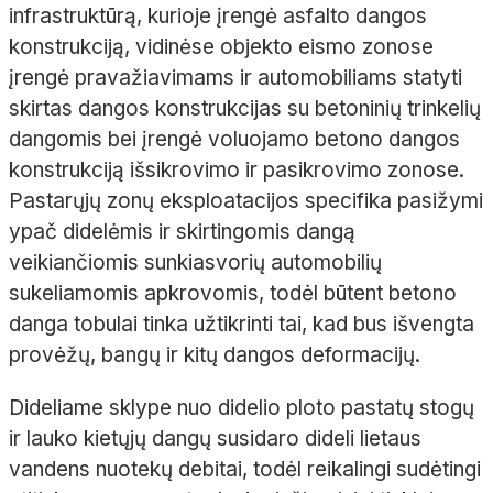
infrastruktūrą, kurioje įrengė asfalto dangos
konstrukciją, vidinėse objekto eismo zonose
įrengė pravažiavimams ir automobiliams statyti
skirtas dangos konstrukcijas su betoninių trinkelių
dangomis bei įrengė voluojamo betono dangos
konstrukciją išsikrovimo ir pasikrovimo zonose.
Pastarųjų zonų eksploatacijos specifika pasižymi
ypač didelėmis ir skirtingomis dangą
veikiančiomis sunkiasvorių automobilių
sukeliamomis apkrovomis, todėl būtent betono
danga tobulai tinka užtikrinti tai, kad bus išvengta
provėžų, bangų ir kitų dangos deformacijų.
Dideliame sklype nuo didelio ploto pastatų stogų
ir lauko kietųjų dangų susidaro dideli lietaus
vandens nuotekų debitai, todėl reikalingi sudėtingi