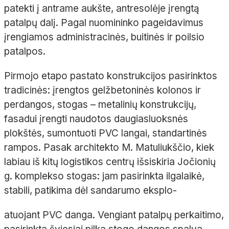
patekti į antrame aukšte, antresolėje įrengtą
patalpų dalį. Pagal nuomininko pageidavimus
įrengiamos administracinės, buitinės ir poilsio
patalpos.
Pirmojo etapo pastato konstrukcijos pasirinktos
tradicinės: įrengtos gelžbetoninės kolonos ir
perdangos, stogas – metalinių konstrukcijų,
fasadui įrengti naudotos daugiasluoksnės
plokštės, sumontuoti PVC langai, standartinės
rampos. Pasak architekto M. Matuliukščio, kiek
labiau iš kitų logistikos centrų išsiskiria Jočionių
g. komplekso stogas: jam pasirinkta ilgalaikė,
stabili, patikima dėl sandarumo eksplo-
atuojant PVC danga. Vengiant patalpų perkaitimo,