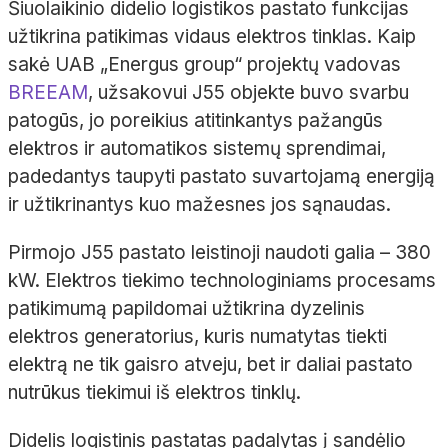
Šiuolaikinio didelio logistikos pastato funkcijas
užtikrina patikimas vidaus elektros tinklas. Kaip
sakė UAB „Energus group“ projektų vadovas
BREEAM
, užsakovui J55 objekte buvo svarbu
patogūs, jo poreikius atitinkantys pažangūs
elektros ir automatikos sistemų sprendimai,
padedantys taupyti pastato suvartojamą energiją
ir užtikrinantys kuo mažesnes jos sąnaudas.
Pirmojo J55 pastato leistinoji naudoti galia – 380
kW. Elektros tiekimo technologiniams procesams
patikimumą papildomai užtikrina dyzelinis
elektros generatorius, kuris numatytas tiekti
elektrą ne tik gaisro atveju, bet ir daliai pastato
nutrūkus tiekimui iš elektros tinklų.
Didelis logistinis pastatas padalytas į sandėlio