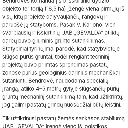
Bendrovės komanda į šio išskirtinio dydžio
objekto teritoriją (18,5 ha) įžengė viena pirmųjų iš
visų kitų projekte dalyvaujančių rangovų ir
paruošė ją statyboms. Pasak V. Karlono, vieni
svarbiausių ir išskirtinių UAB „GEVALDA“ atliktų
darbų buvo giluminis grunto sutankinimas.
Statybiniai tyrinėjimai parodė, kad statybvietėje
slūgso purūs gruntai, todėl rengiant techninį
projektą buvo priimtas sprendimas pastatų
zonose purius geologinius darinius mechaniškai
sutankinti. Bendrovė, naudodama specialią
įrangą, atliko 4–5 metrų gylyje slūgsančių purių
gruntų mechaninį sutankinimą tam, kad užtikrintų,
jog galimi pastatų grindų nuosėdžiai būtų leistini.
Tik užtikrinusi pastatų žemės sankasos stabilumą
UAB „GEVALDA“ įrengė vieno iš logistikos