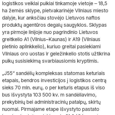
logistikos veiklai puikiai tinkamoje vietoje – 18,5
ha žemės sklype, pietvakarinėje Vilniaus miesto
dalyje, kur anksčiau stovėjo Lietuvos naftos
produktų agentūros degalų saugyklos. Sklypas
yra pirmoje linijoje nuo pagrindinio Lietuvos
greitkelio A1 (Vilnius–Kaunas) ir A19 (Vilniaus
pietinio aplinkkelio), kuriuo greitai pasiekiami
Vilniaus oro uostas ir geležinkelio stotis užtikrina
puikų susisiekimą svarbiausiomis kryptimis.
„J55“ sandėlių kompleksas statomas keturiais
etapais, bendros investicijos į logistikos centrą
sieks 70 mln. eurų, o per keturis etapus iš viso
bus išvystyta 103 500 kv. m sandėliavimo,
prekybinių bei administracinių patalpų, skirtų
nuomai. Pirmajame etape išvystyto pastato