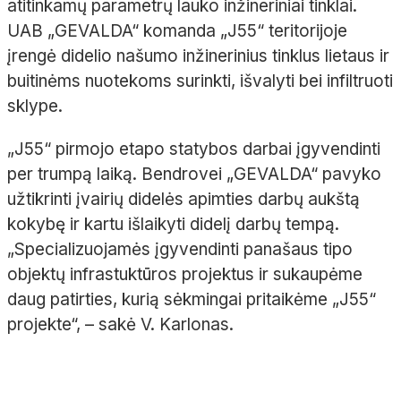
atitinkamų parametrų lauko inžineriniai tinklai.
UAB „GEVALDA“ komanda „J55“ teritorijoje
įrengė didelio našumo inžinerinius tinklus lietaus ir
buitinėms nuotekoms surinkti, išvalyti bei infiltruoti
sklype.
„J55“ pirmojo etapo statybos darbai įgyvendinti
per trumpą laiką. Bendrovei „GEVALDA“ pavyko
užtikrinti įvairių didelės apimties darbų aukštą
kokybę ir kartu išlaikyti didelį darbų tempą.
„Specializuojamės įgyvendinti panašaus tipo
objektų infrastuktūros projektus ir sukaupėme
daug patirties, kurią sėkmingai pritaikėme „J55“
projekte“, – sakė V. Karlonas.