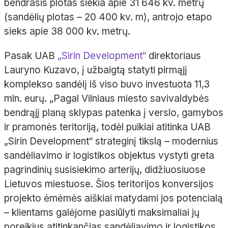
bendrasis plotas siekia apie 31 646 kv. metrų
(sandėlių plotas – 20 400 kv. m), antrojo etapo
sieks apie 38 000 kv. metrų.
Pasak UAB
„Sirin Development“
direktoriaus
Lauryno Kuzavo, į užbaigtą statyti pirmąjį
komplekso sandėlį iš viso buvo investuota 11,3
mln. eurų. „Pagal Vilniaus miesto savivaldybės
bendrąjį planą sklypas patenka į verslo, gamybos
ir pramonės teritoriją, todėl puikiai atitinka UAB
„Sirin Development“ strateginį tikslą – modernius
sandėliavimo ir logistikos objektus vystyti greta
pagrindinių susisiekimo arterijų, didžiuosiuose
Lietuvos miestuose. Šios teritorijos konversijos
projekto ėmėmės aiškiai matydami jos potencialą
– klientams galėjome pasiūlyti maksimaliai jų
poreikius atitinkančias sandėliavimo ir logistikos