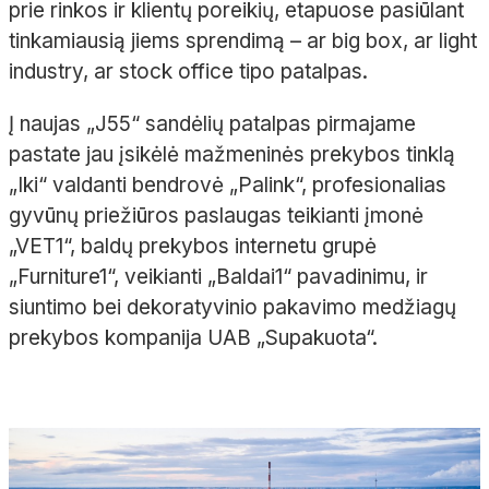
prie rinkos ir klientų poreikių, etapuose pasiūlant
tinkamiausią jiems sprendimą – ar big box, ar light
industry, ar stock office tipo patalpas.
Į naujas „J55“ sandėlių patalpas pirmajame
pastate jau įsikėlė mažmeninės prekybos tinklą
„Iki“ valdanti bendrovė „Palink“, profesionalias
gyvūnų priežiūros paslaugas teikianti įmonė
„VET1“, baldų prekybos internetu grupė
„Furniture1“, veikianti „Baldai1“ pavadinimu, ir
siuntimo bei dekoratyvinio pakavimo medžiagų
prekybos kompanija UAB „Supakuota“.