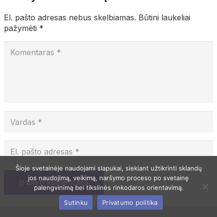
El. pašto adresas nebus skelbiamas.
Būtini laukeliai
pažymėti
*
Šioje svetainėje naudojami slapukai, siekiant užtikrinti sklandų
jos naudojimą, veikimą, naršymo proceso po svetainę
Įrašyti komentarą
palengvinimą bei tikslinės rinkodaros orientavimą.
Sutinku
Privatumo politika