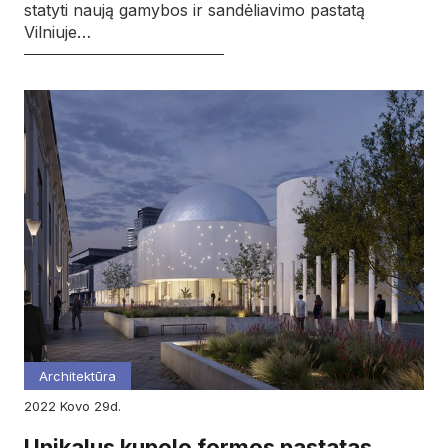
statyti naują gamybos ir sandėliavimo pastatą
Vilniuje…
Architektūra
2022
kovo
29d.
Unikalus kupolo formos pastatas