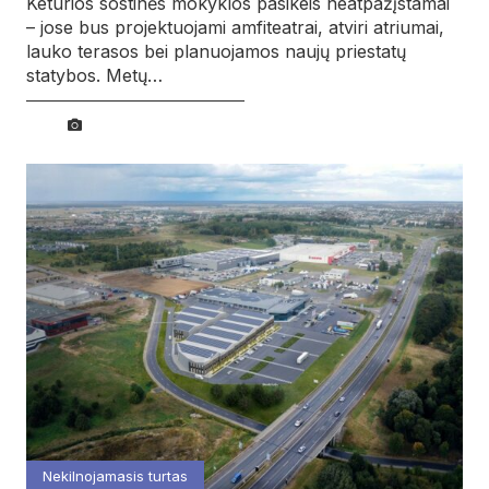
Keturios sostinės mokyklos pasikeis neatpažįstamai
– jose bus projektuojami amfiteatrai, atviri atriumai,
lauko terasos bei planuojamos naujų priestatų
statybos. Metų…
Nekilnojamasis turtas