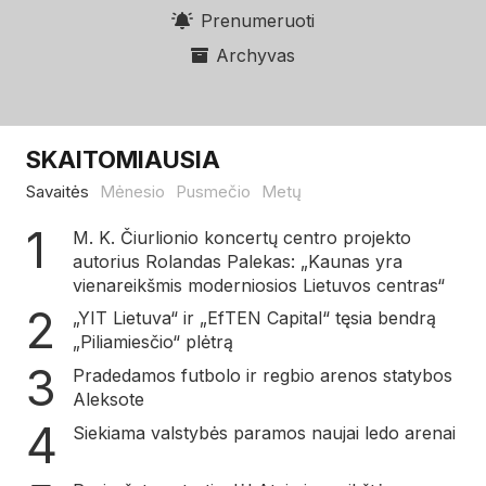
Prenumeruoti
Archyvas
SKAITOMIAUSIA
Savaitės
Mėnesio
Pusmečio
Metų
M. K. Čiurlionio koncertų centro projekto
autorius Rolandas Palekas: „Kaunas yra
vienareikšmis moderniosios Lietuvos centras“
„YIT Lietuva“ ir „EfTEN Capital“ tęsia bendrą
„Piliamiesčio“ plėtrą
Pradedamos futbolo ir regbio arenos statybos
Aleksote
Siekiama valstybės paramos naujai ledo arenai