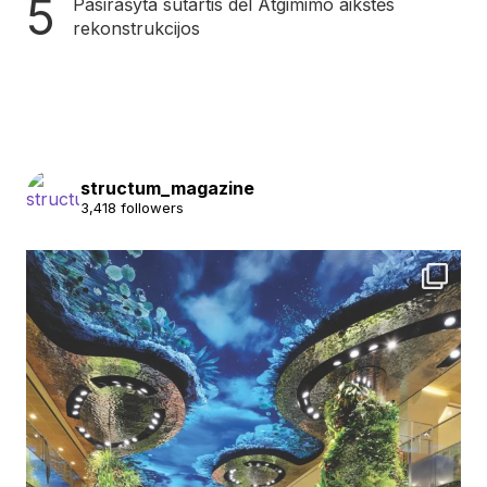
Pasirašyta sutartis dėl Atgimimo aikštės
rekonstrukcijos
structum_magazine
3,418 followers