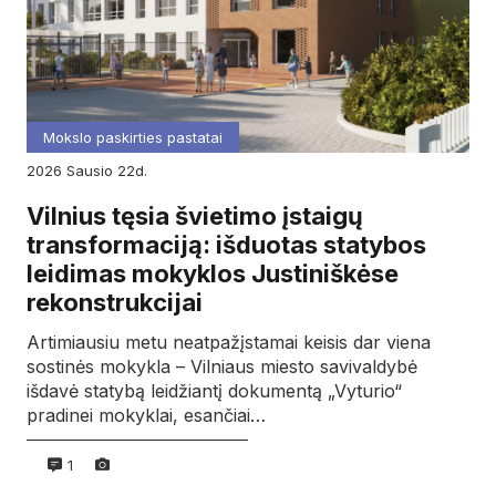
Mokslo paskirties pastatai
2026
sausio
22d.
Vilnius tęsia švietimo įstaigų
transformaciją: išduotas statybos
leidimas mokyklos Justiniškėse
rekonstrukcijai
Artimiausiu metu neatpažįstamai keisis dar viena
sostinės mokykla – Vilniaus miesto savivaldybė
išdavė statybą leidžiantį dokumentą „Vyturio“
pradinei mokyklai, esančiai…
1