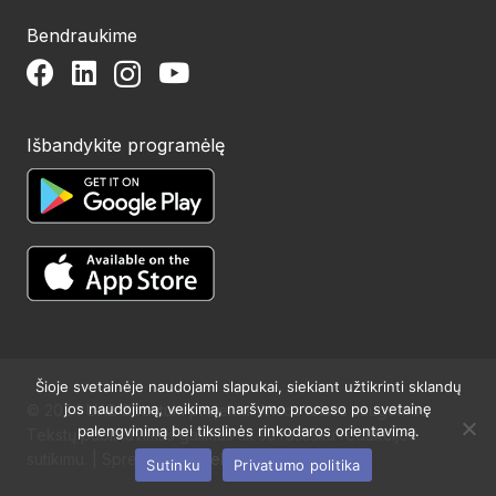
Bendraukime
Išbandykite programėlę
Šioje svetainėje naudojami slapukai, siekiant užtikrinti sklandų
jos naudojimą, veikimą, naršymo proceso po svetainę
© 2024 UAB Structum projektai. Visos teisės saugomos.
palengvinimą bei tikslinės rinkodaros orientavimą.
Tekstų publikavimas galimas tik su raštišku redakcijos
sutikimu. | Sprendimas:
Websty
Sutinku
Privatumo politika