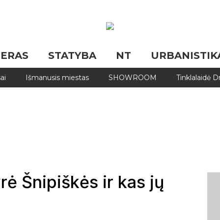
JERAS
STATYBA
NT
URBANISTIK
ai
Išmanusis miestas
SHOWROOM
Tinklalaidė 
rė Šnipiškės ir kas jų