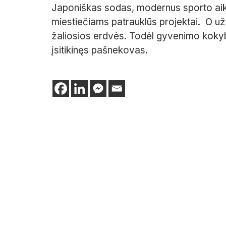
Japoniškas sodas, modernus sporto aikšty
miestiečiams patrauklūs projektai. O už
žaliosios erdvės. Todėl gyvenimo kokybė 
įsitikinęs pašnekovas.