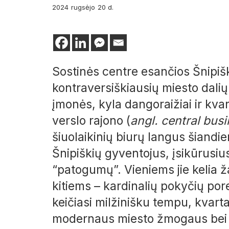
2024
rugsėjo
20 d.
Sostinės centre esančios Šnipišk
kontraversiškiausių miesto dalių. 
įmonės, kyla dangoraižiai ir kvart
verslo rajono (
angl. central busi
šiuolaikinių biurų langus šiandi
Šnipiškių gyventojus, įsikūrus
“patogumų”. Vieniems jie kelia ž
kitiems – kardinalių pokyčių porei
keičiasi milžinišku tempu, kvartal
modernaus miesto žmogaus bei pa