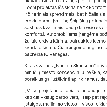
aktualiausius urbanistinės plėtros princ
Todėl projektas išsiskiria ne tik komfor
inžineriniais sprendimais, bet ir žaliaisi
erdvių darna. Įvertinę Šnipiškių potencial
sostinės kvartalais, daug dėmesio sky
komfortui. Automobiliams įrengėme pože
žaliųjų erdvių kūrimą, patrauklius kiem
kvartalo kieme. Čia įrengėme bėgimo taką
pabrėžia K. Vanagas.
Kitas svarbus „Naujojo Skanseno“ priva
minučių miesto koncepcija. Ji reiškia, k
poreikius gali užtikrinti aplink namus, 
„Mūsų projektas atliepia išties daugelį 
kad čia – daug darbo vietų. Taip pat ra
įstaigos, maitinimo vietos – visos reikia