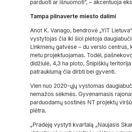
parduoti ar išnuomoti“, – akcentuoja ek
Tampa pilnaverte miesto dalimi
Anot K. Vanago, bendrovė „YIT Lietuva“
vystytojas čia iki šiol plėtoja daugiabuč
Linkmenų gatvėse – du verslo centrus, ku
metu projektuojamas. Todėl, pašnekov
didžiulė, 4,3 ha ploto, Šnipiškių teritori
patrauklumą čia dirbti bei gyventi.
Vien nuo 2020-ųjų vystomas daugiabuči
nemažos sėkmės. Gyvenamasis rajonas nu
parduodamų sostinės NT projektų viršūn
plėtra.
„Pradėję vystyti kvartalą „Naujasis Skan