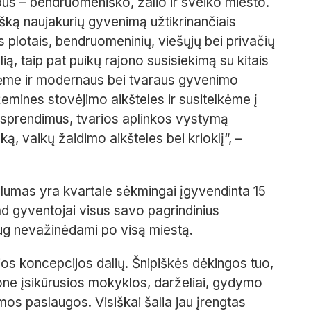
ipus – bendruomeniško, žalio ir sveiko miesto.
tišką naujakurių gyvenimą užtikrinančiais
ais plotais, bendruomeninių, viešųjų bei privačių
ią, taip pat puikų rajono susisiekimą su kitais
rėme ir modernaus bei tvaraus gyvenimo
mines stovėjimo aikšteles ir susitelkėme į
o sprendimus, tvarios aplinkos vystymą
, vaikų žaidimo aikšteles bei krioklį“, –
lumas yra kvartale sėkmingai įgyvendinta 15
ad gyventojai visus savo pagrindinius
daug nevažinėdami po visą miestą.
šios koncepcijos dalių. Šnipiškės dėkingos tuo,
jone įsikūrusios mokyklos, darželiai, gydymo
mos paslaugos. Visiškai šalia jau įrengtas