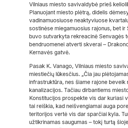
Vilniaus miesto savivaldybė prieš keliol
Planuojant miesto plėtrą, didelis dėmes
vadinamuosiuose neaktyviuose kvartaluo
sostinėse miegamuosius rajonus, bet ir 
buvo sutvarkyta rekreacinė Senvagės ter
bendruomenei atverti skverai – Drakono 
Kernavės gatvė.
Pasak K. Vanago, Vilniaus miesto savival
miestiečių lūkesčius. „Čia jau plėtojamas
infrastruktūra, nes šiame rajone beveik
kanalizacijos. Tačiau dirbantiems miesto
Konstitucijos prospekte vis dar kurias
tai reiškia, kad neišvengiamai auga porei
teritorijos vertė vis dar sparčiai kyla. T
užtikrinamas saugumas – tokį turtą šioje