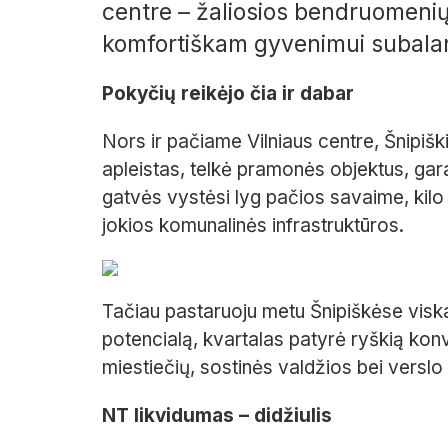
centre – žaliosios bendruomenių 
komfortiškam gyvenimui subalan
Pokyčių reikėjo čia ir dabar
Nors ir pačiame Vilniaus centre, Šnipiški
apleistas, telkė pramonės objektus, gara
gatvės vystėsi lyg pačios savaime, kilo
jokios komunalinės infrastruktūros.
Tačiau pastaruoju metu Šnipiškėse visk
potencialą, kvartalas patyrė ryškią konve
miestiečių, sostinės valdžios bei versl
NT likvidumas – didžiulis