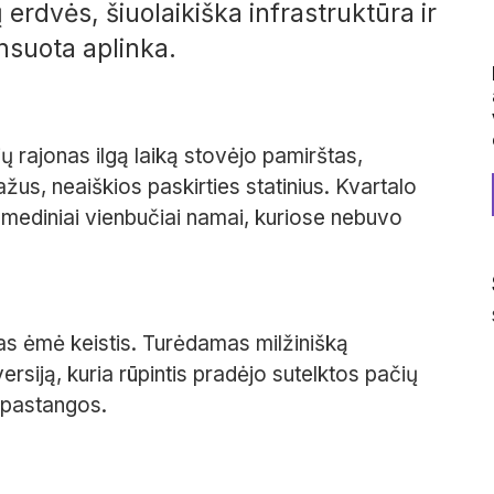
erdvės, šiuolaikiška infrastruktūra ir
suota aplinka.
ų rajonas ilgą laiką stovėjo pamirštas,
žus, neaiškios paskirties statinius. Kvartalo
 mediniai vienbučiai namai, kuriose nebuvo
as ėmė keistis. Turėdamas milžinišką
rsiją, kuria rūpintis pradėjo sutelktos pačių
o pastangos.