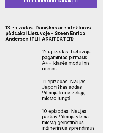
Prenumeruoti kanalą
13 epizodas. Daniškos architektūros
pėdsakai Lietuvoje – Steen Enrico
Andersen (PLH ARKITEKTER)
12 epizodas. Lietuvoje
pagamintas pirmasis
A++ klasės modulinis
namas
11 epizodas. Naujas
Japoniškas sodas
Vilniuje kuria žaliąją
miesto jungtį
10 epizodas. Naujas
parkas Vilniuje slepia
miestą gelbstinčius
inžinerinius sprendimus