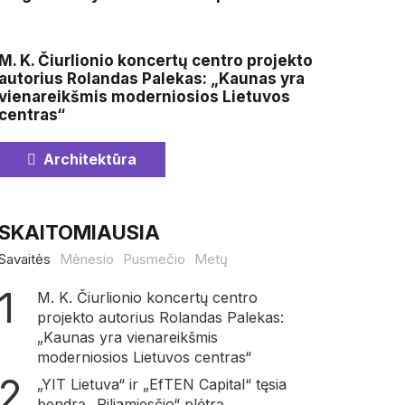
M. K. Čiurlionio koncertų centro projekto
autorius Rolandas Palekas: „Kaunas yra
vienareikšmis moderniosios Lietuvos
centras“
Architektūra
SKAITOMIAUSIA
Savaitės
Mėnesio
Pusmečio
Metų
M. K. Čiurlionio koncertų centro
projekto autorius Rolandas Palekas:
„Kaunas yra vienareikšmis
moderniosios Lietuvos centras“
„YIT Lietuva“ ir „EfTEN Capital“ tęsia
bendrą „Piliamiesčio“ plėtrą