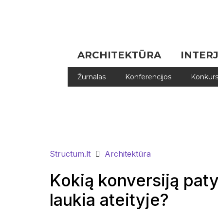
ARCHITEKTŪRA
INTER
Žurnalas
Konferencijos
Konkurs
Structum.lt
Architektūra
Kokią konversiją paty
laukia ateityje?