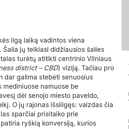
ės ilgą laiką vadintos viena
Šalia jų telkiasi didžiausios šalies
alas turėtų atitikti centrinio Vilniaus
ness district – CBD
) viziją. Tačiau pro
en dar galima stebėti senuosius
ius mediniuose namuose be
avesį dėl senojo miesto paveldo,
kį. O jų rajonas išsiilgęs: vaizdas čia
as sparčiai prisitaiko prie
tiria ryškią konversiją, kurios