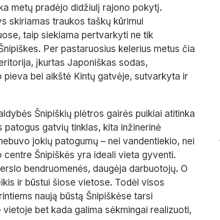
ika metų pradėjo didžiulį rajono pokytį.
ys skiriamas traukos taškų kūrimui
se, taip siekiama pertvarkyti ne tik
Šnipiškes. Per pastaruosius kelerius metus čia
itorija, įkurtas Japoniškas sodas,
pieva bei aikštė Kintų gatvėje, sutvarkyta ir
dybės Šnipiškių plėtros gairės puikiai atitinka
 patogus gatvių tinklas, kita inžinerinė
 nebuvo jokių patogumų – nei vandentiekio, nei
 centre Šnipiškės yra ideali vieta gyventi.
i verslo bendruomenės, daugėja darbuotojų. O
kis ir būstui šiose vietose. Todėl visos
urintiems naują būstą Šnipiškėse tarsi
 vietoje bet kada galima sėkmingai realizuoti,