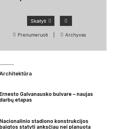
Skaityti
Prenumeruoti
|
Archyvas
Architektūra
Ernesto Galvanausko bulvare – naujas
darbų etapas
Nacionalinio stadiono konstrukcijos
baigtos statyti anksčiau nei planuota