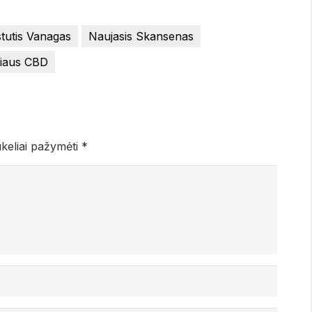
tutis Vanagas
Naujasis Skansenas
niaus CBD
ukeliai pažymėti
*