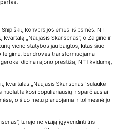
spertas.
 Šnipiškių konversijos ėmėsi iš esmės. NT
ių kvartalą „Naujasis Skansenas“, o Žalgirio ir
rių vieno statybos jau baigtos, kitas šiuo
o teigimu, bendrovės transformuojama
ja gerokai didina rajono prestižą, NT likvidumą,
ų kvartalas „Naujasis Skansenas“ sulaukė
olat laikosi populiariausių ir sparčiausiai
ėse, o šiuo metu planuojama ir tolimesnė jo
senas“, turėjome viziją įgyvendinti tris