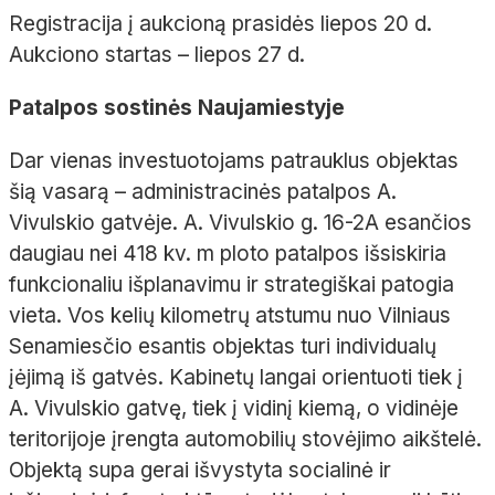
Registracija į aukcioną prasidės liepos 20 d.
Aukciono startas – liepos 27 d.
Patalpos sostinės Naujamiestyje
Dar vienas investuotojams patrauklus objektas
šią vasarą – administracinės patalpos A.
Vivulskio gatvėje. A. Vivulskio g. 16-2A esančios
daugiau nei 418 kv. m ploto patalpos išsiskiria
funkcionaliu išplanavimu ir strategiškai patogia
vieta. Vos kelių kilometrų atstumu nuo Vilniaus
Senamiesčio esantis objektas turi individualų
įėjimą iš gatvės.
Kabinetų langai orientuoti tiek į
A. Vivulskio gatvę, tiek į vidinį kiemą, o vidinėje
teritorijoje įrengta automobilių stovėjimo aikštelė.
Objektą supa gerai išvystyta socialinė ir