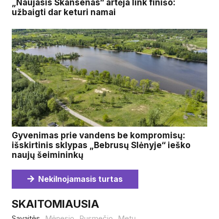
„Naujasis Skansenas“ artėja link finišo:
užbaigti dar keturi namai
Gyvenimas prie vandens be kompromisų:
išskirtinis sklypas „Bebrusų Slėnyje“ ieško
naujų šeimininkų
Nekilnojamasis turtas
SKAITOMIAUSIA
Savaitės
Mėnesio
Pusmečio
Metų