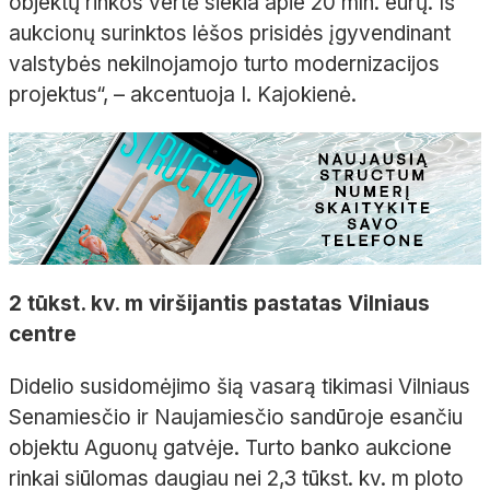
objektų rinkos vertė siekia apie 20 mln. eurų. Iš
aukcionų surinktos lėšos prisidės įgyvendinant
valstybės nekilnojamojo turto modernizacijos
projektus“, – akcentuoja I. Kajokienė.
2 tūkst. kv. m viršijantis pastatas Vilniaus
centre
Didelio susidomėjimo šią vasarą tikimasi Vilniaus
Senamiesčio ir Naujamiesčio sandūroje esančiu
objektu Aguonų gatvėje. Turto banko aukcione
rinkai siūlomas daugiau nei 2,3 tūkst. kv. m ploto