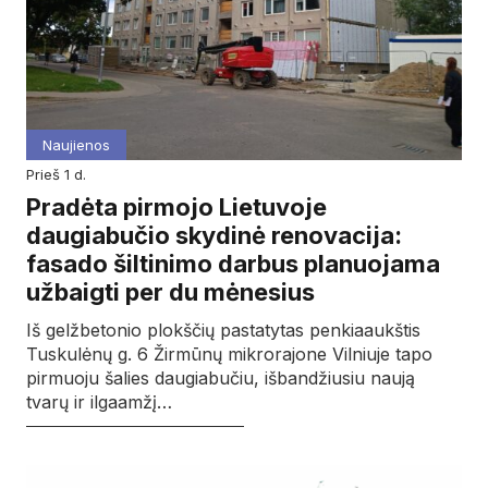
Naujienos
prieš 1 d.
Pradėta pirmojo Lietuvoje
daugiabučio skydinė renovacija:
fasado šiltinimo darbus planuojama
užbaigti per du mėnesius
Iš gelžbetonio plokščių pastatytas penkiaaukštis
Tuskulėnų g. 6 Žirmūnų mikrorajone Vilniuje tapo
pirmuoju šalies daugiabučiu, išbandžiusiu naują
tvarų ir ilgaamžį…