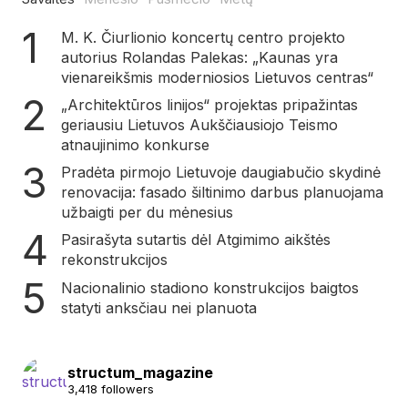
M. K. Čiurlionio koncertų centro projekto
autorius Rolandas Palekas: „Kaunas yra
vienareikšmis moderniosios Lietuvos centras“
„Architektūros linijos“ projektas pripažintas
geriausiu Lietuvos Aukščiausiojo Teismo
atnaujinimo konkurse
Pradėta pirmojo Lietuvoje daugiabučio skydinė
renovacija: fasado šiltinimo darbus planuojama
užbaigti per du mėnesius
Pasirašyta sutartis dėl Atgimimo aikštės
rekonstrukcijos
Nacionalinio stadiono konstrukcijos baigtos
statyti anksčiau nei planuota
structum_magazine
3,418 followers