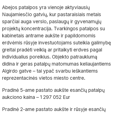
Abejos patalpos yra vienoje aktyviausių
Naujamiesčio gatvių, kur pastaraisiais metais
sparčiai auga verslo, paslaugų ir gyvenamųjų
projektų koncentracija. Tvarkingos patalpos su
kabinetais antrame aukšte ir papildomomis
erdvėmis rūsyje investuotojams suteikia galimybę
greitai pradėti veiklą ar pritaikyti erdves pagal
individualius poreikius. Objekto patrauklumą
didina ir geras patalpų matomumas keliaujantiems
Algirdo gatve – tai ypač svarbu ieškantiems
reprezentacinės vietos miesto centre.
Pradinė 5-ame pastato aukšte esančių patalpų
aukciono kaina – 1 297 052 Eur
Pradinė 2-ame pastato
aukšte
ir rūsyje esančių