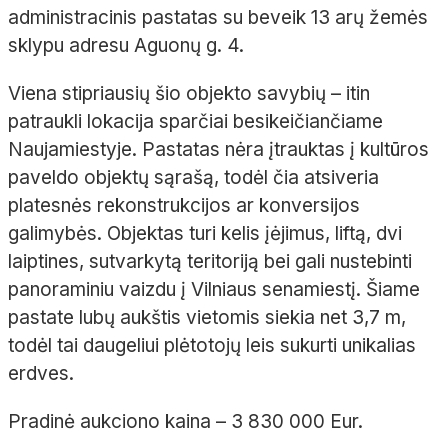
administracinis pastatas su beveik 13 arų žemės
sklypu adresu Aguonų g. 4.
Viena stipriausių šio objekto savybių – itin
patraukli lokacija sparčiai besikeičiančiame
Naujamiestyje. Pastatas nėra įtrauktas į kultūros
paveldo objektų sąrašą, todėl čia atsiveria
platesnės rekonstrukcijos ar konversijos
galimybės. Objektas turi kelis įėjimus, liftą, dvi
laiptines, sutvarkytą teritoriją bei gali nustebinti
panoraminiu vaizdu į Vilniaus senamiestį. Šiame
pastate lubų aukštis vietomis siekia net 3,7 m,
todėl tai daugeliui plėtotojų leis sukurti unikalias
erdves.
Pradinė aukciono kaina – 3 830 000 Eur.