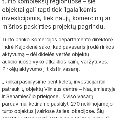
turto kompleksų regionuose – šie
objektai gali tapti tiek ilgalaikėmis
investicijomis, tiek naujų komercinių ar
mišrios paskirties projektų pagrindu.
Turto banko Komercijos departamento direktorė
Indrė Kajokienė sako, kad pavasaris įrodė rinkos
aktyvumą – dėl didelės vertės objektų
aukcionuose vyko atkaklios kainų varžytuvės.
Pirkėjų aktyvumo ji tikisi ir vasarą.
„Rinkai pasiūlysime bent keletą investicijai itin
patrauklių objektų Vilniaus centre – Naujamiestyje
ir Senamiesčio prieigose. Iš viso vasarą
pardavimui ketiname pasiūlyti 270 nekilnojamojo
turto objektus įvairiose šalies lokacijose. Šių