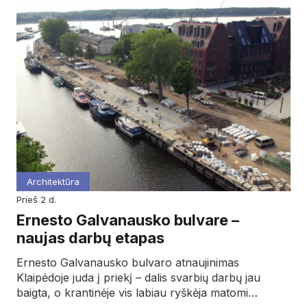
Architektūra
prieš 2 d.
Ernesto Galvanausko bulvare –
naujas darbų etapas
Ernesto Galvanausko bulvaro atnaujinimas
Klaipėdoje juda į priekį – dalis svarbių darbų jau
baigta, o krantinėje vis labiau ryškėja matomi…