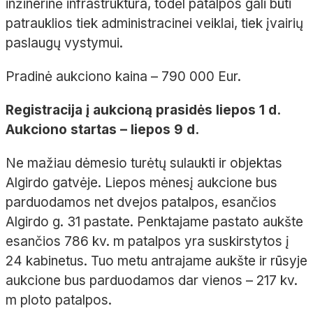
inžinerinė infrastruktūra, todėl patalpos gali būti
patrauklios tiek administracinei veiklai, tiek įvairių
paslaugų vystymui.
Pradinė aukciono kaina – 790 000 Eur.
Registracija į aukcioną prasidės liepos 1 d.
Aukciono startas – liepos 9 d.
Ne mažiau dėmesio turėtų sulaukti ir objektas
Algirdo gatvėje. Liepos mėnesį aukcione bus
parduodamos net dvejos patalpos, esančios
Algirdo g. 31 pastate. Penktajame pastato aukšte
esančios 786 kv. m patalpos yra suskirstytos į
24 kabinetus. Tuo metu antrajame aukšte ir rūsyje
aukcione bus parduodamos dar vienos – 217 kv.
m ploto patalpos.