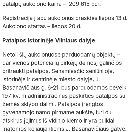
patalpų aukciono kaina – 209 615 Eur.
Registracija į abu aukcionus prasidės liepos 13 d.
Aukciono startas – liepos 20 d.
Patalpos istorinėje Vilniaus dalyje
Netoli šių aukcionuose parduodamų objektų –
dar vienos potencialių pirkėjų dėmesį galinčios
pritraukti patalpos. Senamiesčio seniūnijoje,
istorinėje ir centrinėje miesto dalyje, J.
Basanavičiaus g. 6-21, bus parduodamos beveik
197 kv. m administracinės paskirties patalpos su
žemės sklypo dalimi. Patalpos įrengtos
gyvenamojo namo pirmame aukšte, turi du
atskirus įėjimus iš vidinio kiemo ir yra puikiai
matomos keliaujantiems J. Basanavičiaus gatve.