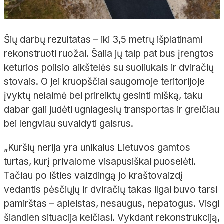
Šių darbų rezultatas – iki 3,5 metrų išplatinami
rekonstruoti ruožai. Šalia jų taip pat bus įrengtos
keturios poilsio aikštelės su suoliukais ir dviračių
stovais. O jei kruopščiai saugomoje teritorijoje
įvyktų nelaimė bei prireiktų gesinti mišką, taku
dabar gali judėti ugniagesių transportas ir greičiau
bei lengviau suvaldyti gaisrus.
„Kuršių nerija yra unikalus Lietuvos gamtos
turtas, kurį privalome visapusiškai puoselėti.
Tačiau po išties vaizdingą jo kraštovaizdį
vedantis pėsčiųjų ir dviračių takas ilgai buvo tarsi
pamirštas – apleistas, nesaugus, nepatogus. Visgi
šiandien situacija keičiasi. Vykdant rekonstrukciją,