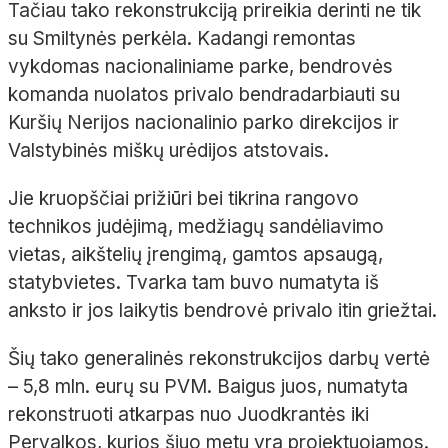
Tačiau tako rekonstrukciją prireikia derinti ne tik
su Smiltynės perkėla. Kadangi remontas
vykdomas nacionaliniame parke, bendrovės
komanda nuolatos privalo bendradarbiauti su
Kuršių Nerijos nacionalinio parko direkcijos ir
Valstybinės miškų urėdijos atstovais.
Jie kruopščiai prižiūri bei tikrina rangovo
technikos judėjimą, medžiagų sandėliavimo
vietas, aikštelių įrengimą, gamtos apsaugą,
statybvietes. Tvarka tam buvo numatyta iš
anksto ir jos laikytis bendrovė privalo itin griežtai.
Šių tako generalinės rekonstrukcijos darbų vertė
– 5,8 mln. eurų su PVM. Baigus juos, numatyta
rekonstruoti atkarpas nuo Juodkrantės iki
Pervalkos, kurios šiuo metu yra projektuojamos.