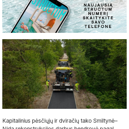
Kapitalinius pėsčiųjų ir dviračių tako Smiltynė–
Nida rekonstrukcijos darbus bendrovė pagal