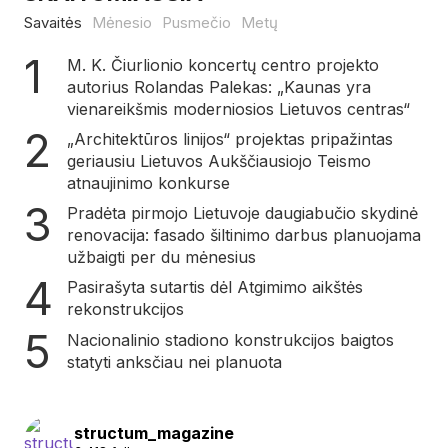
Savaitės
Mėnesio
Pusmečio
Metų
M. K. Čiurlionio koncertų centro projekto
autorius Rolandas Palekas: „Kaunas yra
vienareikšmis moderniosios Lietuvos centras“
„Architektūros linijos“ projektas pripažintas
geriausiu Lietuvos Aukščiausiojo Teismo
atnaujinimo konkurse
Pradėta pirmojo Lietuvoje daugiabučio skydinė
renovacija: fasado šiltinimo darbus planuojama
užbaigti per du mėnesius
Pasirašyta sutartis dėl Atgimimo aikštės
rekonstrukcijos
Nacionalinio stadiono konstrukcijos baigtos
statyti anksčiau nei planuota
structum_magazine