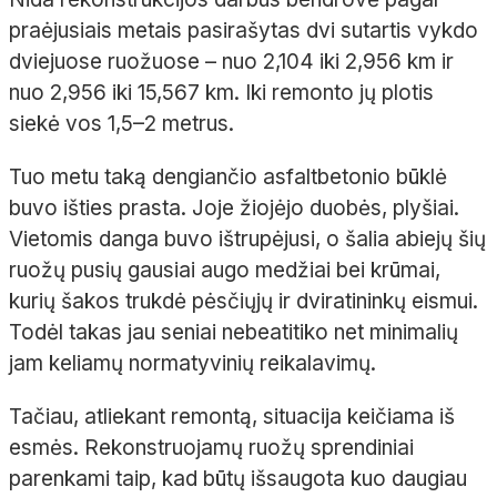
praėjusiais metais pasirašytas dvi sutartis vykdo
dviejuose ruožuose – nuo 2,104 iki 2,956 km ir
nuo 2,956 iki 15,567 km. Iki remonto jų plotis
siekė vos 1,5–2 metrus.
Tuo metu taką dengiančio asfaltbetonio būklė
buvo išties prasta. Joje žiojėjo duobės, plyšiai.
Vietomis danga buvo ištrupėjusi, o šalia abiejų šių
ruožų pusių gausiai augo medžiai bei krūmai,
kurių šakos trukdė pėsčiųjų ir dviratininkų eismui.
Todėl takas jau seniai nebeatitiko net minimalių
jam keliamų normatyvinių reikalavimų.
Tačiau, atliekant remontą, situacija keičiama iš
esmės. Rekonstruojamų ruožų sprendiniai
parenkami taip, kad būtų išsaugota kuo daugiau