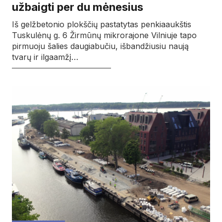
užbaigti per du mėnesius
Iš gelžbetonio plokščių pastatytas penkiaaukštis
Tuskulėnų g. 6 Žirmūnų mikrorajone Vilniuje tapo
pirmuoju šalies daugiabučiu, išbandžiusiu naują
tvarų ir ilgaamžį…