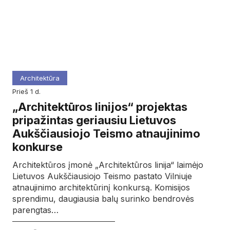
Architektūra
prieš 1 d.
„Architektūros linijos“ projektas
pripažintas geriausiu Lietuvos
Aukščiausiojo Teismo atnaujinimo
konkurse
Architektūros įmonė „Architektūros linija“ laimėjo
Lietuvos Aukščiausiojo Teismo pastato Vilniuje
atnaujinimo architektūrinį konkursą. Komisijos
sprendimu, daugiausia balų surinko bendrovės
parengtas…