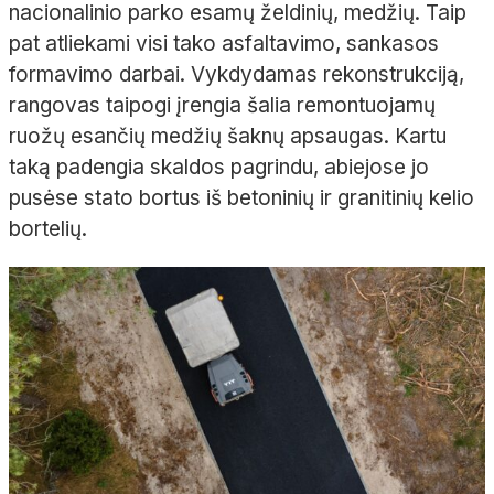
nacionalinio parko esamų želdinių, medžių. Taip
pat atliekami visi tako asfaltavimo, sankasos
formavimo darbai. Vykdydamas rekonstrukciją,
rangovas taipogi įrengia šalia remontuojamų
ruožų esančių medžių šaknų apsaugas. Kartu
taką padengia skaldos pagrindu, abiejose jo
pusėse stato bortus iš betoninių ir granitinių kelio
bortelių.