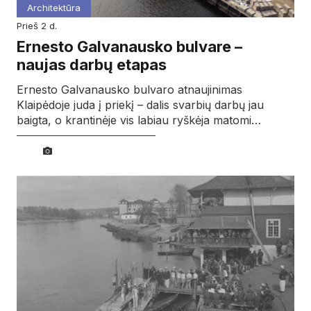
Architektūra
prieš 2 d.
Ernesto Galvanausko bulvare –
naujas darbų etapas
Ernesto Galvanausko bulvaro atnaujinimas
Klaipėdoje juda į priekį – dalis svarbių darbų jau
baigta, o krantinėje vis labiau ryškėja matomi…