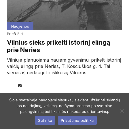
Naujienos
prieš 2 d.
Vilnius sieks prikelti istorinį elingą
prie Neries
Vilniuje planuojama naujam gyvenimui prikelti istorinį
valčių elingą prie Neries, T. Kosciuškos g. 4. Tai
vienas iš nedaugelio išlikusių Vilniaus…
Šioje svetainėje naudojami slapukai, siekiant užtikrinti sklandų
jos naudojimą, veikimą, naršymo proceso po svetainę
palengvinimą bei tikslinės rinkodaros orientavimą.
Sutinku
Privatumo politika