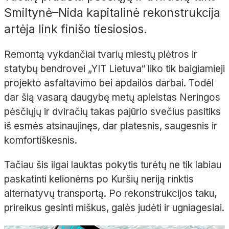
Smiltynė–Nida kapitalinė rekonstrukcija
artėja link finišo tiesiosios.
Remontą vykdančiai tvarių miestų plėtros ir
statybų bendrovei „YIT Lietuva“ liko tik baigiamieji
projekto asfaltavimo bei apdailos darbai. Todėl
dar šią vasarą daugybę metų apleistas Neringos
pėsčiųjų ir dviračių takas pajūrio svečius pasitiks
iš esmės atsinaujinęs, dar platesnis, saugesnis ir
komfortiškesnis.
Tačiau šis ilgai lauktas pokytis turėtų ne tik labiau
paskatinti kelionėms po Kuršių neriją rinktis
alternatyvų transportą. Po rekonstrukcijos taku,
prireikus gesinti miškus, galės judėti ir ugniagesiai.