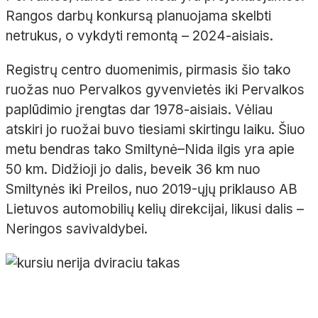
Rangos darbų konkursą planuojama skelbti
netrukus, o vykdyti remontą – 2024-aisiais.
Registrų centro duomenimis, pirmasis šio tako
ruožas nuo Pervalkos gyvenvietės iki Pervalkos
paplūdimio įrengtas dar 1978-aisiais. Vėliau
atskiri jo ruožai buvo tiesiami skirtingu laiku. Šiuo
metu bendras tako Smiltynė–Nida ilgis yra apie
50 km. Didžioji jo dalis, beveik 36 km nuo
Smiltynės iki Preilos, nuo 2019-ųjų priklauso AB
Lietuvos automobilių kelių direkcijai, likusi dalis –
Neringos savivaldybei.