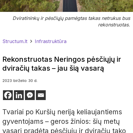
Dviratininkų ir pėsčiųjų pamėgtas takas netrukus bus
rekonstruotas.
Structum.lt
Infrastruktūra
Rekonstruotas Neringos pėsčiųjų ir
dviračių takas – jau šią vasarą
2023
birželio
30 d.
Tvariai po Kuršių neriją keliaujantiems
gyventojams – geros žinios: šių metų
vasarį pradėta pėsčiųjų ir dviračių tako