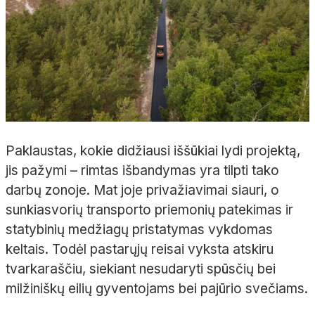
Paklaustas, kokie didžiausi iššūkiai lydi projektą,
jis pažymi – rimtas išbandymas yra tilpti tako
darbų zonoje. Mat joje privažiavimai siauri, o
sunkiasvorių transporto priemonių patekimas ir
statybinių medžiagų pristatymas vykdomas
keltais. Todėl pastarųjų reisai vyksta atskiru
tvarkaraščiu, siekiant nesudaryti spūsčių bei
milžiniškų eilių gyventojams bei pajūrio svečiams.