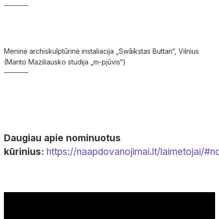
Meninė archiskulptūrinė instaliacija „Swāikstas Buttan“, Vilnius
(Manto Maziliausko studija „m-pjūvis“)
Daugiau apie nominuotus
kūrinius:
https://naapdovanojimai.lt/laimetojai/#n