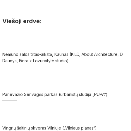
Viešoji erdvė:
Nemuno salos tiltas-aikštė, Kaunas (KILD, About Architecture, D.
Daunys, Išora x Lozuraitytė studio)
Panevėžio Senvagės parkas (urbanistų studija „PUPA“)
Vingrių šaltinių skveras Vilniuje („Vilniaus planas“)