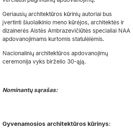
Geriausių architektūros kūrinių autoriai bus
įvertinti šiuolaikinio meno kūrėjos, architektės ir
dizainerės Aistės Ambrazevičiūtės specialiai NAA
apdovanojimams kurtomis statulėlėmis.
Nacionalinių architektūros apdovanojimų
ceremonija vyks birželio 30-ąją.
Nominantų sąrašas:
Gyvenamosios architektūros kūrinys: