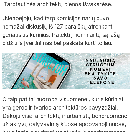
Tarptautinės architektų dienos išvakarėse.
„Neabejoju, kad tarp komisijos narių buvo
nemažai diskusijų iš 127 paraiškų atrenkant
geriausius kūrinius. Patekti į nominantų sąrašą –
didžiulis įvertinimas bei paskata kurti toliau.
O taip pat tai nuoroda visuomenei, kurie kūriniai
yra geros ir tvarios architektūros pavyzdžiai.
Dėkoju visai architektų ir urbanistų bendruomenei
už aktyvų dalyvavimą šiuose apdovanojimuose,