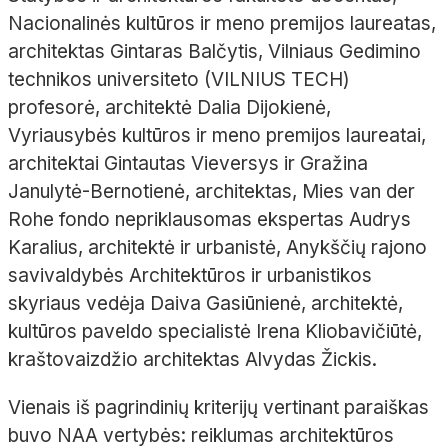
Nacionalinės kultūros ir meno premijos laureatas,
architektas Gintaras Balčytis, Vilniaus Gedimino
technikos universiteto (VILNIUS TECH)
profesorė, architektė Dalia Dijokienė,
Vyriausybės kultūros ir meno premijos laureatai,
architektai Gintautas Vieversys ir Gražina
Janulytė-Bernotienė, architektas, Mies van der
Rohe fondo nepriklausomas ekspertas Audrys
Karalius, architektė ir urbanistė, Anykščių rajono
savivaldybės Architektūros ir urbanistikos
skyriaus vedėja Daiva Gasiūnienė, architektė,
kultūros paveldo specialistė Irena Kliobavičiūtė,
kraštovaizdžio architektas Alvydas Žickis.
Vienais iš pagrindinių kriterijų vertinant paraiškas
buvo NAA vertybės: reiklumas architektūros