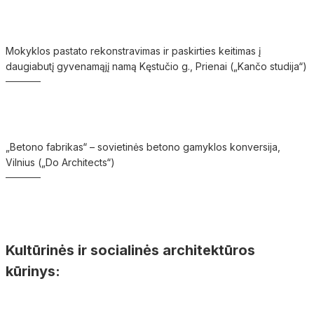
Mokyklos pastato rekonstravimas ir paskirties keitimas į
daugiabutį gyvenamąjį namą Kęstučio g., Prienai („Kančo studija“)
„Betono fabrikas“ – sovietinės betono gamyklos konversija,
Vilnius („Do Architects“)
Kultūrinės ir socialinės architektūros
kūrinys: