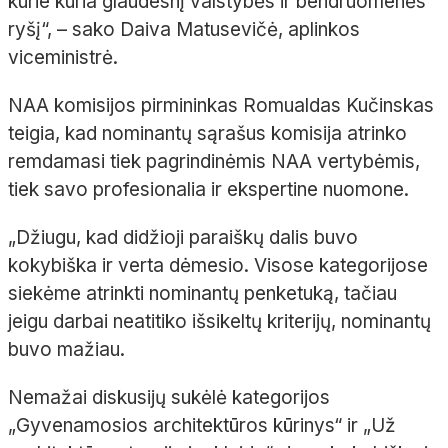
kurie kuria glaudesnį valstybės ir bendruomenės
ryšį“, – sako Daiva Matusevičė, aplinkos
viceministrė.
NAA komisijos pirmininkas Romualdas Kučinskas
teigia, kad nominantų sąrašus komisija atrinko
remdamasi tiek pagrindinėmis NAA vertybėmis,
tiek savo profesionalia ir ekspertine nuomone.
„Džiugu, kad didžioji paraiškų dalis buvo
kokybiška ir verta dėmesio. Visose kategorijose
siekėme atrinkti nominantų penketuką, tačiau
jeigu darbai neatitiko išsikeltų kriterijų, nominantų
buvo mažiau.
Nemažai diskusijų sukėlė kategorijos
„Gyvenamosios architektūros kūrinys“ ir „Už