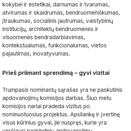
kokybei ir estetikai, darnumas ir tvarumas,
atvirumas ir skaidrumas, bendruomeniškumas,
įtraukumas, socialinis jautrumas, valstybinių
institucijų, architektų bendruomenės ir
visuomenės bendradarbiavimas,
kontekstualumas, funkcionalumas, vietos
pajautimas, inovatyvumas.
Prieš priimant sprendimą – gyvi vizitai
Trumpasis nominantų sąrašas yra ne paskutinis
apdovanojimų komisijos darbas. Šiuo metu
komisijos nariai pradeda vizitus po
nominuotuosius projektus. Apsilankę ir įvertinę
visus kūrinius gyvai, jie nuspręs, kurie yra
verčiausi pagrindinių apdovanojimų.