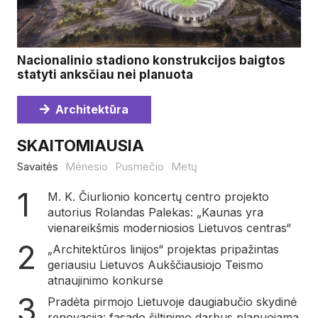
Nacionalinio stadiono konstrukcijos baigtos
statyti anksčiau nei planuota
Architektūra
SKAITOMIAUSIA
Savaitės
Mėnesio
Pusmečio
Metų
M. K. Čiurlionio koncertų centro projekto
autorius Rolandas Palekas: „Kaunas yra
vienareikšmis moderniosios Lietuvos centras“
„Architektūros linijos“ projektas pripažintas
geriausiu Lietuvos Aukščiausiojo Teismo
atnaujinimo konkurse
Pradėta pirmojo Lietuvoje daugiabučio skydinė
renovacija: fasado šiltinimo darbus planuojama