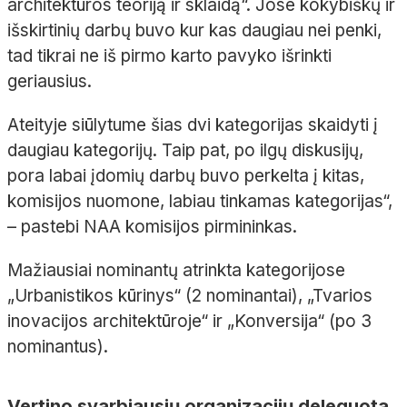
architektūros teoriją ir sklaidą“. Jose kokybiškų ir
išskirtinių darbų buvo kur kas daugiau nei penki,
tad tikrai ne iš pirmo karto pavyko išrinkti
geriausius.
Ateityje siūlytume šias dvi kategorijas skaidyti į
daugiau kategorijų. Taip pat, po ilgų diskusijų,
pora labai įdomių darbų buvo perkelta į kitas,
komisijos nuomone, labiau tinkamas kategorijas“,
– pastebi NAA komisijos pirmininkas.
Mažiausiai nominantų atrinkta kategorijose
„Urbanistikos kūrinys“ (2 nominantai), „Tvarios
inovacijos architektūroje“ ir „Konversija“ (po 3
nominantus).
Vertino svarbiausių organizacijų deleguota