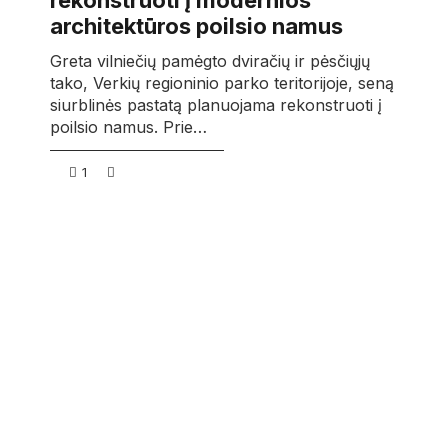
rekonstruoti į modernios
architektūros poilsio namus
Greta vilniečių pamėgto dviračių ir pėsčiųjų
tako, Verkių regioninio parko teritorijoje, seną
siurblinės pastatą planuojama rekonstruoti į
poilsio namus. Prie…
1