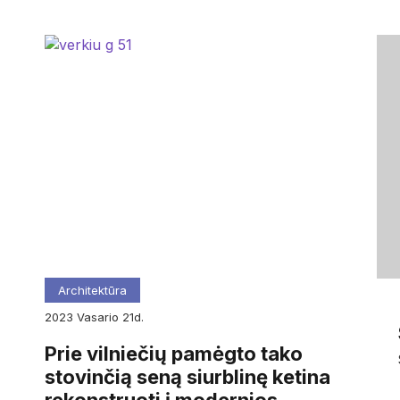
Architektūra
2023
vasario
21d.
Prie vilniečių pamėgto tako
stovinčią seną siurblinę ketina