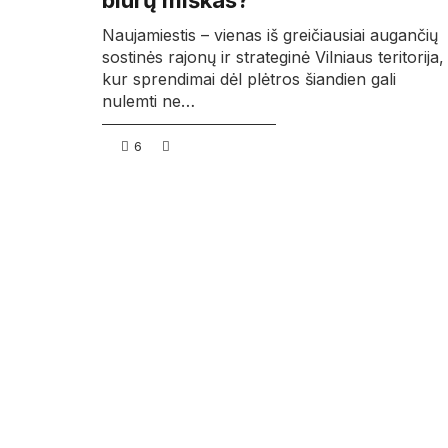
biurų miškas?
Naujamiestis – vienas iš greičiausiai augančių
sostinės rajonų ir strateginė Vilniaus teritorija,
kur sprendimai dėl plėtros šiandien gali
nulemti ne…
6