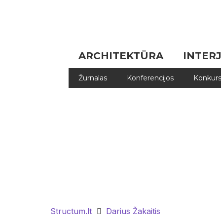
ARCHITEKTŪRA
INTER
Žurnalas
Konferencijos
Konkurs
Structum.lt
Darius Žakaitis