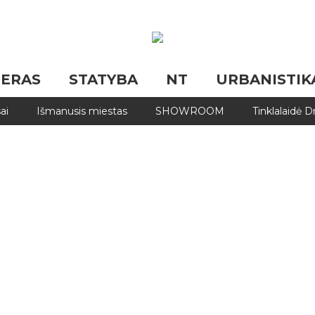
JERAS
STATYBA
NT
URBANISTIK
ai
Išmanusis miestas
SHOWROOM
Tinklalaidė 