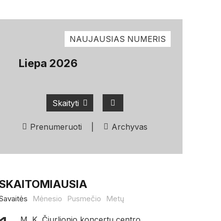
NAUJAUSIAS NUMERIS
Liepa 2026
Skaityti
Prenumeruoti
|
Archyvas
SKAITOMIAUSIA
Savaitės
Mėnesio
Pusmečio
Metų
M. K. Čiurlionio koncertų centro