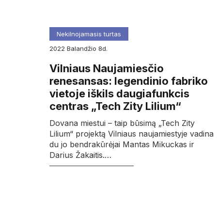
Nekilnojamasis turtas
2022
balandžio
8d.
Vilniaus Naujamiesčio
renesansas: legendinio fabriko
vietoje iškils daugiafunkcis
centras „Tech Zity Lilium“
Dovana miestui – taip būsimą „Tech Zity
Lilium“ projektą Vilniaus naujamiestyje vadina
du jo bendrakūrėjai Mantas Mikuckas ir
Darius Žakaitis.…