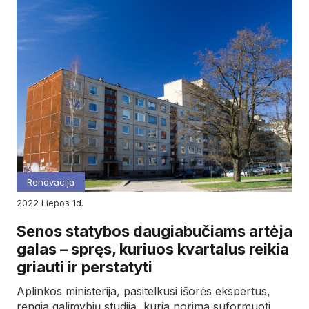
Renovacija
2022
liepos
1d.
Senos statybos daugiabučiams artėja
galas – spręs, kuriuos kvartalus reikia
griauti ir perstatyti
Aplinkos ministerija, pasitelkusi išorės ekspertus,
rengia galimybių studiją, kuria norima suformuoti