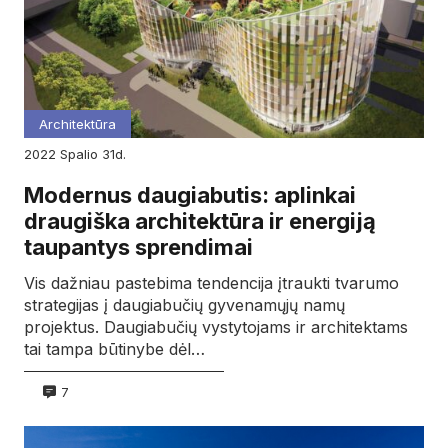
Architektūra
2022
spalio
31d.
Modernus daugiabutis: aplinkai
draugiška architektūra ir energiją
taupantys sprendimai
Vis dažniau pastebima tendencija įtraukti tvarumo
strategijas į daugiabučių gyvenamųjų namų
projektus. Daugiabučių vystytojams ir architektams
tai tampa būtinybe dėl…
7