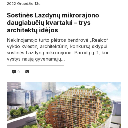
2022
gruodžio
13d.
Sostinės Lazdynų mikrorajono
daugiabučių kvartalui – trys
architektų idėjos
Nekilnojamojo turto plėtros bendrovė „Realco“
vykdo kviestinį architektūrinį konkursą sklypui
sostinės Lazdynų mikrorajone, Parodų g. 1, kur
vystys naują gyvenamųjų…
9