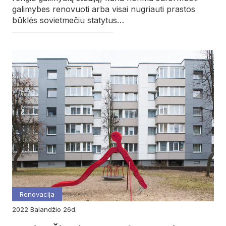
galimybes renovuoti arba visai nugriauti prastos
būklės sovietmečiu statytus…
Renovacija
2022
balandžio
26d.