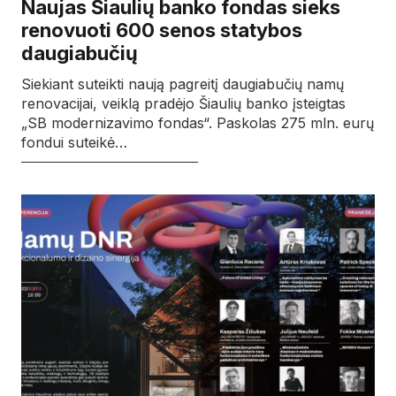
Naujas Šiaulių banko fondas sieks
renovuoti 600 senos statybos
daugiabučių
Siekiant suteikti naują pagreitį daugiabučių namų
renovacijai, veiklą pradėjo Šiaulių banko įsteigtas
„SB modernizavimo fondas“. Paskolas 275 mln. eurų
fondui suteikė…