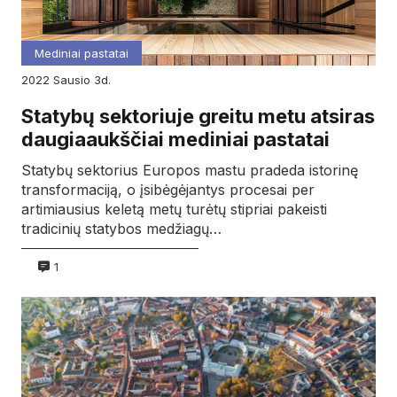
Mediniai pastatai
2022
sausio
3d.
Statybų sektoriuje greitu metu atsiras
daugiaaukščiai mediniai pastatai
Statybų sektorius Europos mastu pradeda istorinę
transformaciją, o įsibėgėjantys procesai per
artimiausius keletą metų turėtų stipriai pakeisti
tradicinių statybos medžiagų…
1