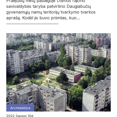
Praėjusių metų pabaigoje Utenos rajono
savivaldybės taryba patvirtino Daugiabučių
gyvenamųjų namų teritorijų tvarkymo tvarkos
aprašą. Kodėl jis buvo priimtas, kuo…
Architektūra
2022
sausio
10d.