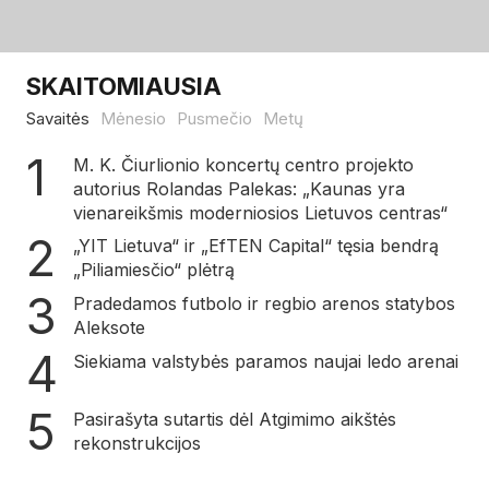
SKAITOMIAUSIA
Savaitės
Mėnesio
Pusmečio
Metų
M. K. Čiurlionio koncertų centro projekto
autorius Rolandas Palekas: „Kaunas yra
vienareikšmis moderniosios Lietuvos centras“
„YIT Lietuva“ ir „EfTEN Capital“ tęsia bendrą
„Piliamiesčio“ plėtrą
Pradedamos futbolo ir regbio arenos statybos
Aleksote
Siekiama valstybės paramos naujai ledo arenai
Pasirašyta sutartis dėl Atgimimo aikštės
rekonstrukcijos