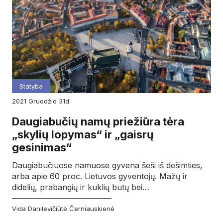
Statyba
2021
gruodžio
31d.
Daugiabučių namų priežiūra tėra
„skylių lopymas“ ir „gaisrų
gesinimas“
Daugiabučiuose namuose gyvena šeši iš dešimties,
arba apie 60 proc. Lietuvos gyventojų. Mažų ir
didelių, prabangių ir kuklių butų bei…
Vida Danilevičiūtė Černiauskienė