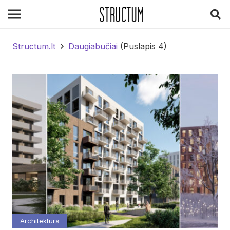
Structum.lt
Daugiabučiai
(Puslapis 4)
Architektūra