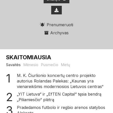
Prenumeruoti
Archyvas
SKAITOMIAUSIA
Savaitės
Mėnesio
Pusmečio
Metų
M. K. Čiurlionio koncertų centro projekto
autorius Rolandas Palekas: „Kaunas yra
vienareikšmis moderniosios Lietuvos centras“
„YIT Lietuva“ ir „EfTEN Capital“ tęsia bendrą
„Piliamiesčio“ plėtrą
Pradedamos futbolo ir regbio arenos statybos
Aleksote