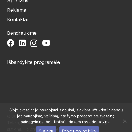
Apie Mus
Reklama
Kontaktai
Bendraukime
Išbandykite programėlę
Šioje svetainėje naudojami slapukai, siekiant užtikrinti sklandų
jos naudojimą, veikimą, naršymo proceso po svetainę
© 2024 UAB Structum projektai. Visos teisės saugomos.
palengvinimą bei tikslinės rinkodaros orientavimą.
Tekstų publikavimas galimas tik su raštišku redakcijos
sutikimu. | Sprendimas:
Websty
Sutinku
Privatumo politika