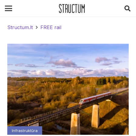
Structum.lt
FREE rail
Infrastruktūra