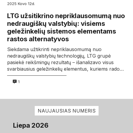
2025
kovo
12d.
LTG užsitikrino nepriklausomumą nuo
nedraugiškų valstybių: visiems
geležinkelių sistemos elementams
rastos alternatyvos
Siekdama užtikrinti nepriklausomumą nuo
nedraugiškų valstybių technologijų, LTG grupė
pasiekė reikšmingų rezultatų – išanalizavo visus
svarbiausius geležinkelių elementus, kuriems rado…
1
NAUJAUSIAS NUMERIS
Liepa 2026