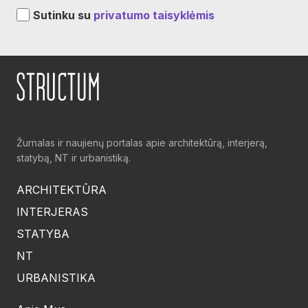
Sutinku su
privatumo taisyklėmis
Žurnalas ir naujienų portalas apie architektūrą, interjerą,
statybą, NT ir urbanistiką.
ARCHITEKTŪRA
INTERJERAS
STATYBA
NT
URBANISTIKA