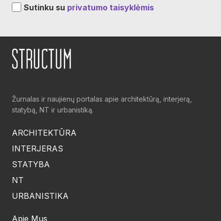
Sutinku su
privatumo taisyklėmis
Žurnalas ir naujienų portalas apie architektūrą, interjerą,
statybą, NT ir urbanistiką.
ARCHITEKTŪRA
INTERJERAS
STATYBA
NT
URBANISTIKA
Apie Mus