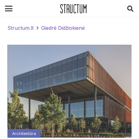
Structum.lt
Giedrė Didžiokienė
Architektūra