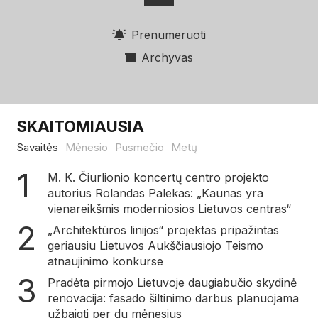
Prenumeruoti
Archyvas
SKAITOMIAUSIA
Savaitės
Mėnesio
Pusmečio
Metų
M. K. Čiurlionio koncertų centro projekto
autorius Rolandas Palekas: „Kaunas yra
vienareikšmis moderniosios Lietuvos centras“
„Architektūros linijos“ projektas pripažintas
geriausiu Lietuvos Aukščiausiojo Teismo
atnaujinimo konkurse
Pradėta pirmojo Lietuvoje daugiabučio skydinė
renovacija: fasado šiltinimo darbus planuojama
užbaigti per du mėnesius