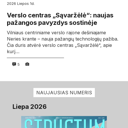
2026
liepos
1d.
Verslo centras „Sąvaržėlė“: naujas
pažangos pavyzdys sostinėje
Vilniaus centriniame verslo rajone dešiniajame
Neries krante – nauja pažangių technologijų pažiba.
Čia duris atvėrė verslo centras „Sąvaržėlė“, apie
kurį…
5
NAUJAUSIAS NUMERIS
Liepa 2026