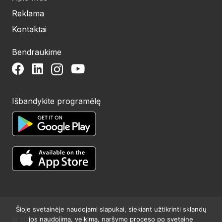
Reklama
Kontaktai
Bendraukime
Išbandykite programėlę
Šioje svetainėje naudojami slapukai, siekiant užtikrinti sklandų
jos naudojimą, veikimą, naršymo proceso po svetainę
© 2024 UAB Structum projektai. Visos teisės saugomos.