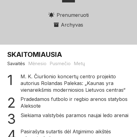
Prenumeruoti
Archyvas
SKAITOMIAUSIA
Savaitės
Mėnesio
Pusmečio
Metų
M. K. Čiurlionio koncertų centro projekto
autorius Rolandas Palekas: „Kaunas yra
vienareikšmis moderniosios Lietuvos centras“
Pradedamos futbolo ir regbio arenos statybos
Aleksote
Siekiama valstybės paramos naujai ledo arenai
Pasirašyta sutartis dėl Atgimimo aikštės