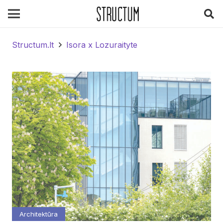
Structum.lt
Isora x Lozuraityte
Architektūra