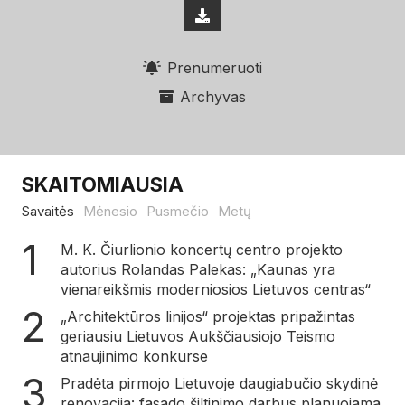
Prenumeruoti
Archyvas
SKAITOMIAUSIA
Savaitės
Mėnesio
Pusmečio
Metų
M. K. Čiurlionio koncertų centro projekto
autorius Rolandas Palekas: „Kaunas yra
vienareikšmis moderniosios Lietuvos centras“
„Architektūros linijos“ projektas pripažintas
geriausiu Lietuvos Aukščiausiojo Teismo
atnaujinimo konkurse
Pradėta pirmojo Lietuvoje daugiabučio skydinė
renovacija: fasado šiltinimo darbus planuojama