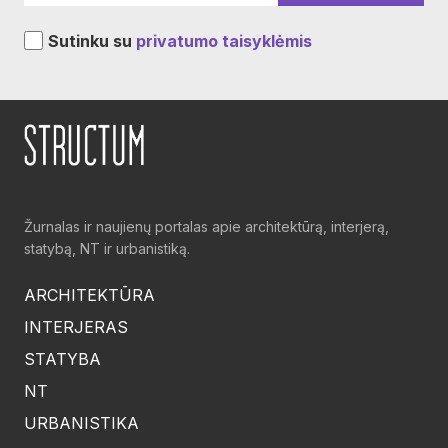
Sutinku su
privatumo taisyklėmis
Žurnalas ir naujienų portalas apie architektūrą, interjerą,
statybą, NT ir urbanistiką.
ARCHITEKTŪRA
INTERJERAS
STATYBA
NT
URBANISTIKA