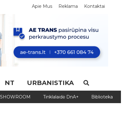
Apie Mus
Reklama
Kontaktai
NT
URBANISTIKA
SHOWROOM
Tinklalaidė DnA+
Biblioteka
Biblio