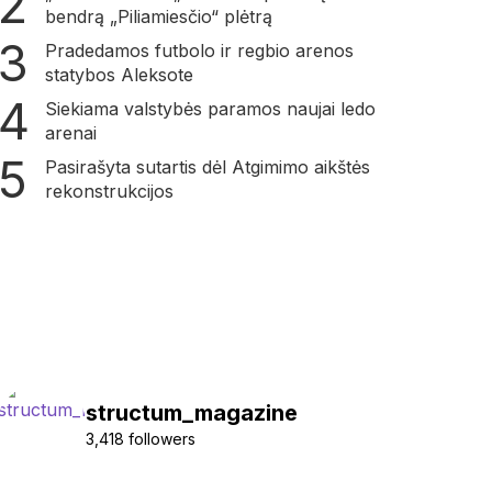
bendrą „Piliamiesčio“ plėtrą
Pradedamos futbolo ir regbio arenos
statybos Aleksote
Siekiama valstybės paramos naujai ledo
arenai
Pasirašyta sutartis dėl Atgimimo aikštės
rekonstrukcijos
structum_magazine
3,418 followers