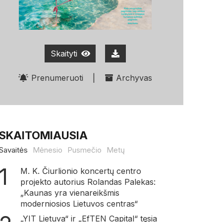
Skaityti
Prenumeruoti
|
Archyvas
SKAITOMIAUSIA
Savaitės
Mėnesio
Pusmečio
Metų
M. K. Čiurlionio koncertų centro
projekto autorius Rolandas Palekas:
„Kaunas yra vienareikšmis
moderniosios Lietuvos centras“
„YIT Lietuva“ ir „EfTEN Capital“ tęsia