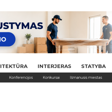
ITEKTŪRA
INTERJERAS
STATYBA
Konferencijos
Konkursai
Išmanusis miestas