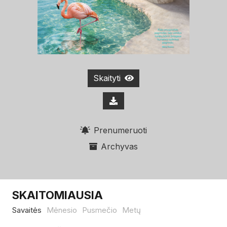
Skaityti
Prenumeruoti
Archyvas
SKAITOMIAUSIA
Savaitės
Mėnesio
Pusmečio
Metų