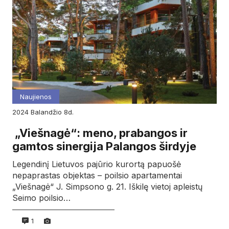
Naujienos
2024
balandžio
8d.
„Viešnagė“: meno, prabangos ir
gamtos sinergija Palangos širdyje
Legendinį Lietuvos pajūrio kurortą papuošė
nepaprastas objektas – poilsio apartamentai
„Viešnagė“ J. Simpsono g. 21. Iškilę vietoj apleistų
Seimo poilsio…
1