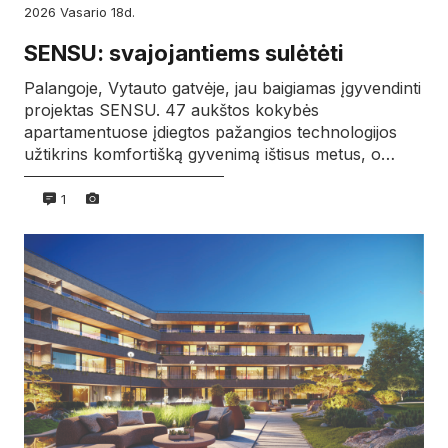
2026
vasario
18d.
SENSU: svajojantiems sulėtėti
Palangoje, Vytauto gatvėje, jau baigiamas įgyvendinti
projektas SENSU. 47 aukštos kokybės
apartamentuose įdiegtos pažangios technologijos
užtikrins komfortišką gyvenimą ištisus metus, o…
1