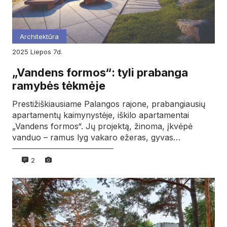
Architektūra
2025
liepos
7d.
„Vandens formos“: tyli prabanga
ramybės tėkmėje
Prestižiškiausiame Palangos rajone, prabangiausių
apartamentų kaimynystėje, iškilo apartamentai
„Vandens formos“. Jų projektą, žinoma, įkvėpė
vanduo – ramus lyg vakaro ežeras, gyvas…
2