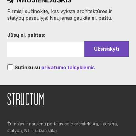
Pirmieji sužinokite, kas vyksta architektūros ir
statybų pasaulyje! Naujienas gaukite el. paštu.
Jūsų el. paštas:
Sutinku su
privatumo taisyklėmis
Žurnalas ir naujienų portalas apie architektūrą, interjerą,
statybą, NT ir urbanistiką.