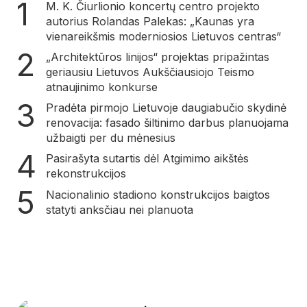
M. K. Čiurlionio koncertų centro projekto
autorius Rolandas Palekas: „Kaunas yra
vienareikšmis moderniosios Lietuvos centras“
„Architektūros linijos“ projektas pripažintas
geriausiu Lietuvos Aukščiausiojo Teismo
atnaujinimo konkurse
Pradėta pirmojo Lietuvoje daugiabučio skydinė
renovacija: fasado šiltinimo darbus planuojama
užbaigti per du mėnesius
Pasirašyta sutartis dėl Atgimimo aikštės
rekonstrukcijos
Nacionalinio stadiono konstrukcijos baigtos
statyti anksčiau nei planuota