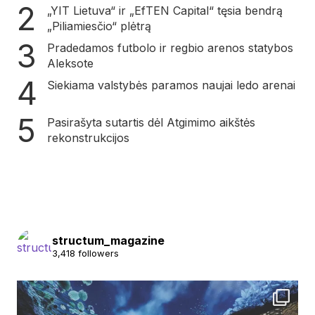
„YIT Lietuva“ ir „EfTEN Capital“ tęsia bendrą
„Piliamiesčio“ plėtrą
Pradedamos futbolo ir regbio arenos statybos
Aleksote
Siekiama valstybės paramos naujai ledo arenai
Pasirašyta sutartis dėl Atgimimo aikštės
rekonstrukcijos
structum_magazine
3,418 followers