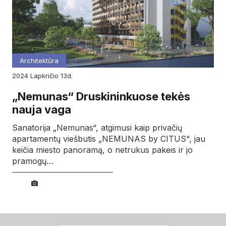
Architektūra
2024
lapkričio
13d.
„Nemunas“ Druskininkuose tekės
nauja vaga
Sanatorija „Nemunas“, atgimusi kaip privačių
apartamentų viešbutis „NEMUNAS by CITUS“, jau
keičia miesto panoramą, o netrukus pakeis ir jo
pramogų…