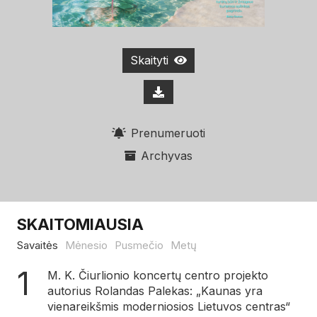
Skaityti
Prenumeruoti
Archyvas
SKAITOMIAUSIA
Savaitės
Mėnesio
Pusmečio
Metų
M. K. Čiurlionio koncertų centro projekto
autorius Rolandas Palekas: „Kaunas yra
vienareikšmis moderniosios Lietuvos centras“