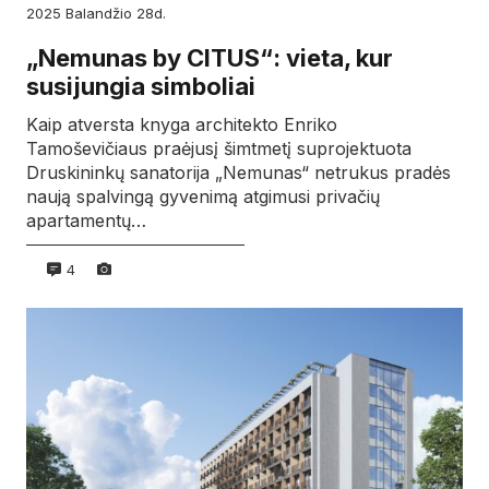
2025
balandžio
28d.
„Nemunas by CITUS“: vieta, kur
susijungia simboliai
Kaip atversta knyga architekto Enriko
Tamoševičiaus praėjusį šimtmetį suprojektuota
Druskininkų sanatorija „Nemunas“ netrukus pradės
naują spalvingą gyvenimą atgimusi privačių
apartamentų…
4