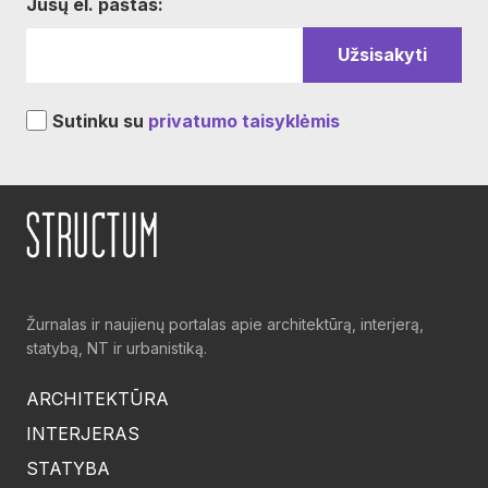
Jūsų el. paštas:
Sutinku su
privatumo taisyklėmis
Žurnalas ir naujienų portalas apie architektūrą, interjerą,
statybą, NT ir urbanistiką.
ARCHITEKTŪRA
INTERJERAS
STATYBA