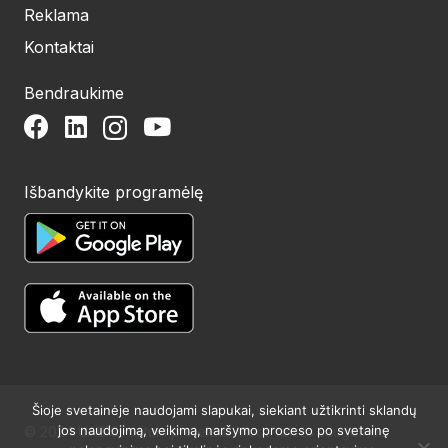
Reklama
Kontaktai
Bendraukime
Išbandykite programėlę
Šioje svetainėje naudojami slapukai, siekiant užtikrinti sklandų
jos naudojimą, veikimą, naršymo proceso po svetainę
© 2024 UAB Structum projektai. Visos teisės saugomos.