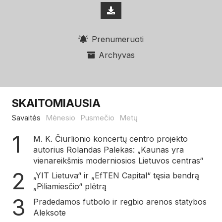
Prenumeruoti
Archyvas
SKAITOMIAUSIA
Savaitės
Mėnesio
Pusmečio
Metų
M. K. Čiurlionio koncertų centro projekto
autorius Rolandas Palekas: „Kaunas yra
vienareikšmis moderniosios Lietuvos centras“
„YIT Lietuva“ ir „EfTEN Capital“ tęsia bendrą
„Piliamiesčio“ plėtrą
Pradedamos futbolo ir regbio arenos statybos
Aleksote