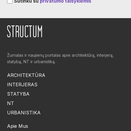
Sutinku su
privatumo taisyklėmis
Žurnalas ir naujienų portalas apie architektūrą, interjerą,
statybą, NT ir urbanistiką.
ARCHITEKTŪRA
INTERJERAS
STATYBA
NT
URBANISTIKA
Apie Mus