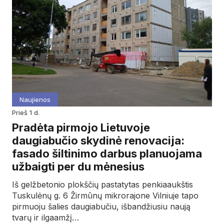
Naujienos
prieš 1 d.
Pradėta pirmojo Lietuvoje
daugiabučio skydinė renovacija:
fasado šiltinimo darbus planuojama
užbaigti per du mėnesius
Iš gelžbetonio plokščių pastatytas penkiaaukštis
Tuskulėnų g. 6 Žirmūnų mikrorajone Vilniuje tapo
pirmuoju šalies daugiabučiu, išbandžiusiu naują
tvarų ir ilgaamžį…