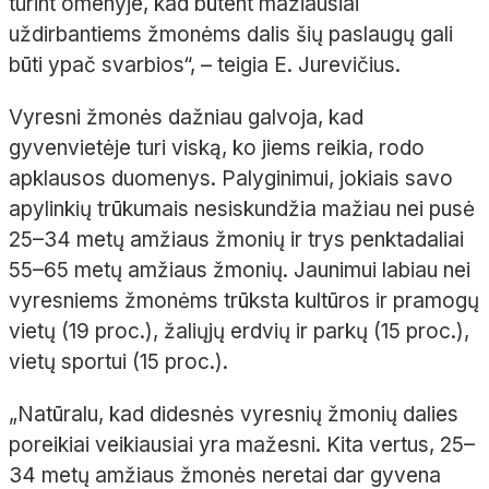
turint omenyje, kad būtent mažiausiai
uždirbantiems žmonėms dalis šių paslaugų gali
būti ypač svarbios“, – teigia E. Jurevičius.
Vyresni žmonės dažniau galvoja, kad
gyvenvietėje turi viską, ko jiems reikia, rodo
apklausos duomenys. Palyginimui, jokiais savo
apylinkių trūkumais nesiskundžia mažiau nei pusė
25–34 metų amžiaus žmonių ir trys penktadaliai
55–65 metų amžiaus žmonių. Jaunimui labiau nei
vyresniems žmonėms trūksta kultūros ir pramogų
vietų (19 proc.), žaliųjų erdvių ir parkų (15 proc.),
vietų sportui (15 proc.).
„Natūralu, kad didesnės vyresnių žmonių dalies
poreikiai veikiausiai yra mažesni. Kita vertus, 25–
34 metų amžiaus žmonės neretai dar gyvena