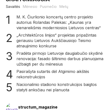
Savaitės
Mėnesio
Pusmečio
Metų
M. K. Čiurlionio koncertų centro projekto
autorius Rolandas Palekas: „Kaunas yra
vienareikšmis moderniosios Lietuvos centras“
„Architektūros linijos“ projektas pripažintas
geriausiu Lietuvos Aukščiausiojo Teismo
atnaujinimo konkurse
Pradėta pirmojo Lietuvoje daugiabučio skydinė
renovacija: fasado šiltinimo darbus planuojama
užbaigti per du mėnesius
Pasirašyta sutartis dėl Atgimimo aikštės
rekonstrukcijos
Nacionalinio stadiono konstrukcijos baigtos
statyti anksčiau nei planuota
structum_magazine