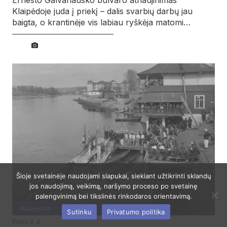
Ernesto Galvanausko bulvaro atnaujinimas
Klaipėdoje juda į priekį – dalis svarbių darbų jau
baigta, o krantinėje vis labiau ryškėja matomi…
Šioje svetainėje naudojami slapukai, siekiant užtikrinti sklandų
jos naudojimą, veikimą, naršymo proceso po svetainę
palengvinimą bei tikslinės rinkodaros orientavimą.
Naujienos
Sutinku
Privatumo politika
prieš 2 d.