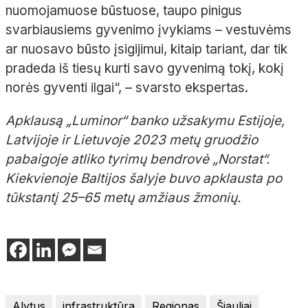
nuomojamuose būstuose, taupo pinigus
svarbiausiems gyvenimo įvykiams – vestuvėms
ar nuosavo būsto įsigijimui, kitaip tariant, dar tik
pradeda iš tiesų kurti savo gyvenimą tokį, kokį
norės gyventi ilgai“, – svarsto ekspertas.
Apklausą „Luminor“ banko užsakymu Estijoje,
Latvijoje ir Lietuvoje 2023 metų gruodžio
pabaigoje atliko tyrimų bendrovė „Norstat“.
Kiekvienoje Baltijos šalyje buvo apklausta po
tūkstantį 25–65 metų amžiaus žmonių.
Alytus
infrastruktūra
Regionas
Šiauliai