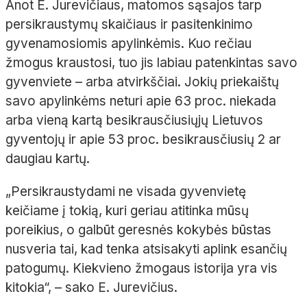
Anot E. Jurevičiaus, matomos sąsajos tarp
persikraustymų skaičiaus ir pasitenkinimo
gyvenamosiomis apylinkėmis. Kuo rečiau
žmogus kraustosi, tuo jis labiau patenkintas savo
gyvenviete – arba atvirkščiai. Jokių priekaištų
savo apylinkėms neturi apie 63 proc. niekada
arba vieną kartą besikrausčiusiųjų Lietuvos
gyventojų ir apie 53 proc. besikrausčiusių 2 ar
daugiau kartų.
„Persikraustydami ne visada gyvenvietę
keičiame į tokią, kuri geriau atitinka mūsų
poreikius, o galbūt geresnės kokybės būstas
nusveria tai, kad tenka atsisakyti aplink esančių
patogumų. Kiekvieno žmogaus istorija yra vis
kitokia“, – sako E. Jurevičius.