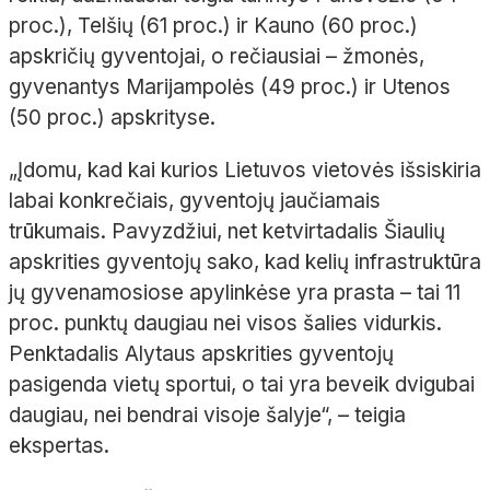
proc.), Telšių (61 proc.) ir Kauno (60 proc.)
apskričių gyventojai, o rečiausiai – žmonės,
gyvenantys Marijampolės (49 proc.) ir Utenos
(50 proc.) apskrityse.
„Įdomu, kad kai kurios Lietuvos vietovės išsiskiria
labai konkrečiais, gyventojų jaučiamais
trūkumais. Pavyzdžiui, net ketvirtadalis Šiaulių
apskrities gyventojų sako, kad kelių infrastruktūra
jų gyvenamosiose apylinkėse yra prasta – tai 11
proc. punktų daugiau nei visos šalies vidurkis.
Penktadalis Alytaus apskrities gyventojų
pasigenda vietų sportui, o tai yra beveik dvigubai
daugiau, nei bendrai visoje šalyje“, – teigia
ekspertas.