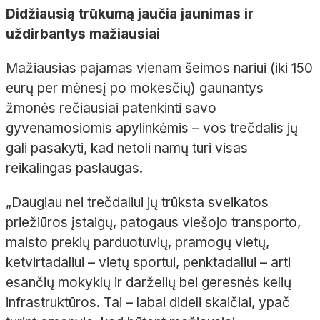
Didžiausią trūkumą jaučia jaunimas ir
uždirbantys mažiausiai
Mažiausias pajamas vienam šeimos nariui (iki 150
eurų per mėnesį po mokesčių) gaunantys
žmonės rečiausiai patenkinti savo
gyvenamosiomis apylinkėmis – vos trečdalis jų
gali pasakyti, kad netoli namų turi visas
reikalingas paslaugas.
„Daugiau nei trečdaliui jų trūksta sveikatos
priežiūros įstaigų, patogaus viešojo transporto,
maisto prekių parduotuvių, pramogų vietų,
ketvirtadaliui – vietų sportui, penktadaliui – arti
esančių mokyklų ir darželių bei geresnės kelių
infrastruktūros. Tai – labai dideli skaičiai, ypač