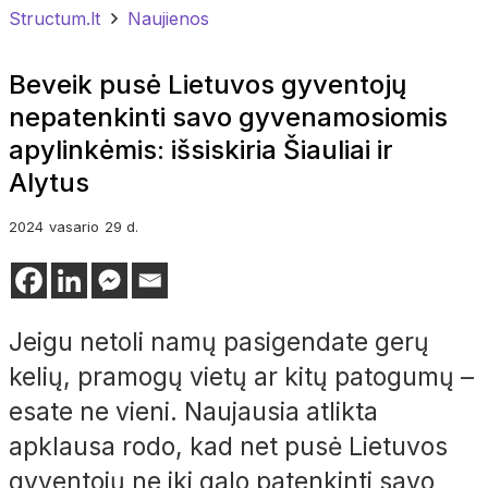
Structum.lt
Naujienos
Beveik pusė Lietuvos gyventojų
nepatenkinti savo gyvenamosiomis
apylinkėmis: išsiskiria Šiauliai ir
Alytus
2024
vasario
29 d.
Jeigu netoli namų pasigendate gerų
kelių, pramogų vietų ar kitų patogumų –
esate ne vieni. Naujausia atlikta
apklausa rodo, kad net pusė Lietuvos
gyventojų ne iki galo patenkinti savo