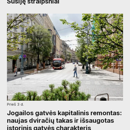
Susiję straipsniai
prieš 3 d.
Jogailos gatvės kapitalinis remontas:
naujas dviračių takas ir išsaugotas
istorinis gatvės charakteris