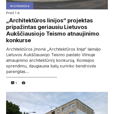
Architektūra
prieš 1 d.
„Architektūros linijos“ projektas
pripažintas geriausiu Lietuvos
Aukščiausiojo Teismo atnaujinimo
konkurse
Architektūros įmonė „Architektūros linija“ laimėjo
Lietuvos Aukščiausiojo Teismo pastato Vilniuje
atnaujinimo architektūrinį konkursą. Komisijos
sprendimu, daugiausia balų surinko bendrovės
parengtas…
1