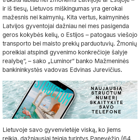
ir iš tiesų, Lietuvos miškingumas yra gerokai
mažesnis nei kaimynių. Kita vertus, kaimyninės
Latvijos gyventojai dažniau nei mes pasigenda
geros kokybės kelių, o Estijos – patogaus viešojo
transporto bei maisto prekių parduotuvių. Žmonių
poreikiai atspindi gyvenimo konkrečioje šalyje
realybę“, – sako „Luminor“ banko Mažmeninės
bankininkystės vadovas Edvinas Jurevičius.
Lietuvoje savo gyvenvietėje viską, ko jiems
reikia, dažniausiai teigia turintys Panevėžio (64