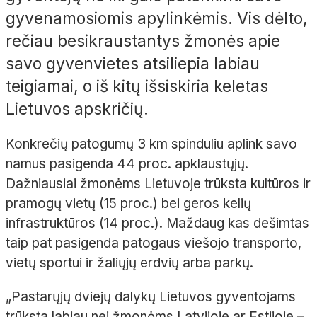
gyvenamosiomis apylinkėmis. Vis dėlto,
rečiau besikraustantys žmonės apie
savo gyvenvietes atsiliepia labiau
teigiamai, o iš kitų išsiskiria keletas
Lietuvos apskričių.
Konkrečių patogumų 3 km spinduliu aplink savo
namus pasigenda 44 proc. apklaustųjų.
Dažniausiai žmonėms Lietuvoje trūksta kultūros ir
pramogų vietų (15 proc.) bei geros kelių
infrastruktūros (14 proc.). Maždaug kas dešimtas
taip pat pasigenda patogaus viešojo transporto,
vietų sportui ir žaliųjų erdvių arba parkų.
„Pastarųjų dviejų dalykų Lietuvos gyventojams
trūksta labiau nei žmonėms Latvijoje ar Estijoje –