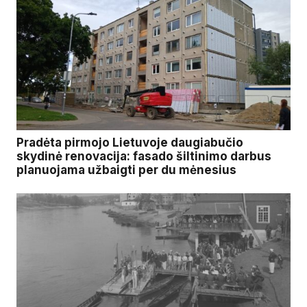
Pradėta pirmojo Lietuvoje daugiabučio
skydinė renovacija: fasado šiltinimo darbus
planuojama užbaigti per du mėnesius