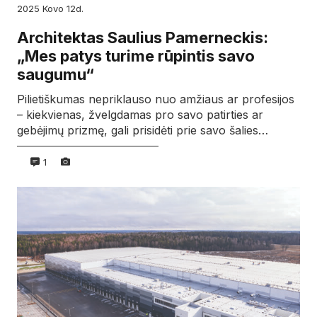
2025
kovo
12d.
Architektas Saulius Pamerneckis:
„Mes patys turime rūpintis savo
saugumu“
Pilietiškumas nepriklauso nuo amžiaus ar profesijos
– kiekvienas, žvelgdamas pro savo patirties ar
gebėjimų prizmę, gali prisidėti prie savo šalies…
1