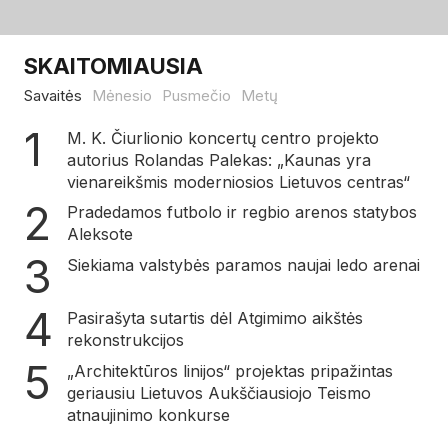
SKAITOMIAUSIA
Savaitės
Mėnesio
Pusmečio
Metų
M. K. Čiurlionio koncertų centro projekto
autorius Rolandas Palekas: „Kaunas yra
vienareikšmis moderniosios Lietuvos centras“
Pradedamos futbolo ir regbio arenos statybos
Aleksote
Siekiama valstybės paramos naujai ledo arenai
Pasirašyta sutartis dėl Atgimimo aikštės
rekonstrukcijos
„Architektūros linijos“ projektas pripažintas
geriausiu Lietuvos Aukščiausiojo Teismo
atnaujinimo konkurse