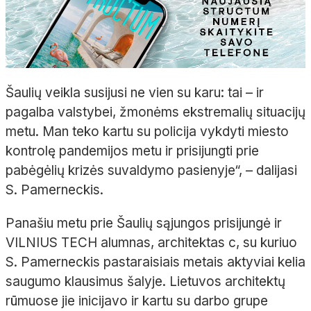
Šaulių veikla susijusi ne vien su karu: tai – ir
pagalba valstybei, žmonėms ekstremalių situacijų
metu. Man teko kartu su policija vykdyti miesto
kontrolę pandemijos metu ir prisijungti prie
pabėgėlių krizės suvaldymo pasienyje“, – dalijasi
S. Pamerneckis.
Panašiu metu prie Šaulių sąjungos prisijungė ir
VILNIUS TECH alumnas, architektas c, su kuriuo
S. Pamerneckis pastaraisiais metais aktyviai kelia
saugumo klausimus šalyje. Lietuvos architektų
rūmuose jie inicijavo ir kartu su darbo grupe