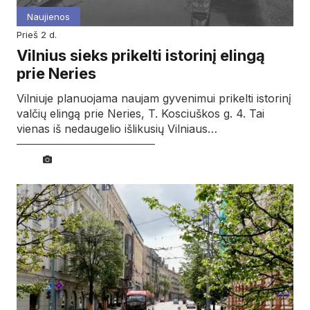
Naujienos
prieš 2 d.
Vilnius sieks prikelti istorinį elingą
prie Neries
Vilniuje planuojama naujam gyvenimui prikelti istorinį
valčių elingą prie Neries, T. Kosciuškos g. 4. Tai
vienas iš nedaugelio išlikusių Vilniaus…