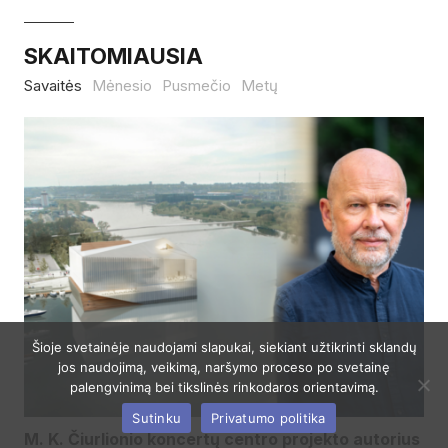
SKAITOMIAUSIA
Savaitės
Mėnesio
Pusmečio
Metų
Šioje svetainėje naudojami slapukai, siekiant užtikrinti sklandų
jos naudojimą, veikimą, naršymo proceso po svetainę
palengvinimą bei tikslinės rinkodaros orientavimą.
Sutinku
Privatumo politika
M. K. Čiurlionio koncertų centro projekto autorius