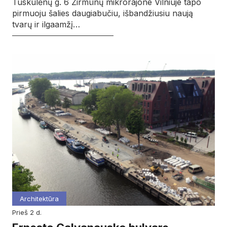
Tuskulėnų g. 6 Žirmūnų mikrorajone Vilniuje tapo
pirmuoju šalies daugiabučiu, išbandžiusiu naują
tvarų ir ilgaamžį…
Architektūra
prieš 2 d.