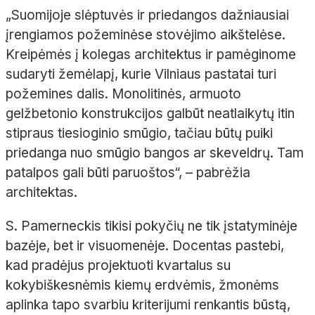
„Suomijoje slėptuvės ir priedangos dažniausiai
įrengiamos požeminėse stovėjimo aikštelėse.
Kreipėmės į kolegas architektus ir pamėginome
sudaryti žemėlapį, kurie Vilniaus pastatai turi
požemines dalis. Monolitinės, armuoto
gelžbetonio konstrukcijos galbūt neatlaikytų itin
stipraus tiesioginio smūgio, tačiau būtų puiki
priedanga nuo smūgio bangos ar skeveldrų. Tam
patalpos gali būti paruoštos“, – pabrėžia
architektas.
S. Pamerneckis tikisi pokyčių ne tik įstatyminėje
bazėje, bet ir visuomenėje. Docentas pastebi,
kad pradėjus projektuoti kvartalus su
kokybiškesnėmis kiemų erdvėmis, žmonėms
aplinka tapo svarbiu kriterijumi renkantis būstą,