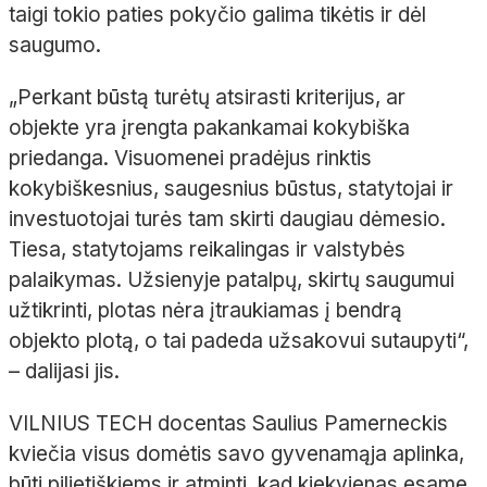
taigi tokio paties pokyčio galima tikėtis ir dėl
saugumo.
„Perkant būstą turėtų atsirasti kriterijus, ar
objekte yra įrengta pakankamai kokybiška
priedanga. Visuomenei pradėjus rinktis
kokybiškesnius, saugesnius būstus, statytojai ir
investuotojai turės tam skirti daugiau dėmesio.
Tiesa, statytojams reikalingas ir valstybės
palaikymas. Užsienyje patalpų, skirtų saugumui
užtikrinti, plotas nėra įtraukiamas į bendrą
objekto plotą, o tai padeda užsakovui sutaupyti“,
– dalijasi jis.
VILNIUS TECH docentas Saulius Pamerneckis
kviečia visus domėtis savo gyvenamąja aplinka,
būti pilietiškiems ir atminti, kad kiekvienas esame