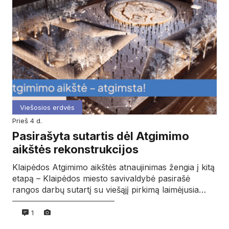
Viešosios erdvės
prieš 4 d.
Pasirašyta sutartis dėl Atgimimo
aikštės rekonstrukcijos
Klaipėdos Atgimimo aikštės atnaujinimas žengia į kitą
etapą – Klaipėdos miesto savivaldybė pasirašė
rangos darbų sutartį su viešąjį pirkimą laimėjusia…
1