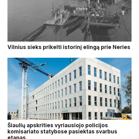
Vilnius sieks prikelti istorinį elingą prie Neries
Šiaulių apskrities vyriausiojo policijos
komisariato statybose pasiektas svarbus
etapas