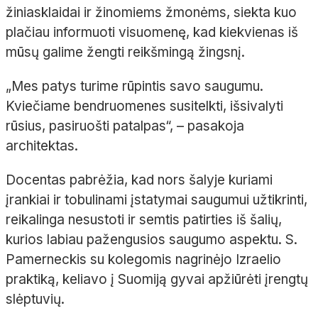
žiniasklaidai ir žinomiems žmonėms, siekta kuo
plačiau informuoti visuomenę, kad kiekvienas iš
mūsų galime žengti reikšmingą žingsnį.
„Mes patys turime rūpintis savo saugumu.
Kviečiame bendruomenes susitelkti, išsivalyti
rūsius, pasiruošti patalpas“, – pasakoja
architektas.
Docentas pabrėžia, kad nors šalyje kuriami
įrankiai ir tobulinami įstatymai saugumui užtikrinti,
reikalinga nesustoti ir semtis patirties iš šalių,
kurios labiau pažengusios saugumo aspektu. S.
Pamerneckis su kolegomis nagrinėjo Izraelio
praktiką, keliavo į Suomiją gyvai apžiūrėti įrengtų
slėptuvių.