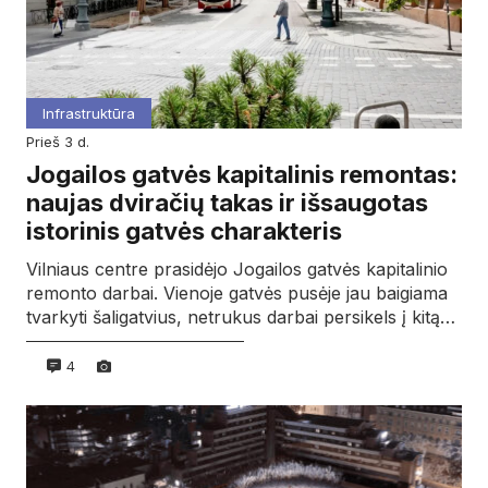
Infrastruktūra
prieš 3 d.
Jogailos gatvės kapitalinis remontas:
naujas dviračių takas ir išsaugotas
istorinis gatvės charakteris
Vilniaus centre prasidėjo Jogailos gatvės kapitalinio
remonto darbai. Vienoje gatvės pusėje jau baigiama
tvarkyti šaligatvius, netrukus darbai persikels į kitą…
4