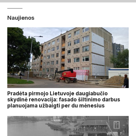
Naujienos
Pradėta pirmojo Lietuvoje daugiabučio
skydinė renovacija: fasado šiltinimo darbus
planuojama užbaigti per du mėnesius