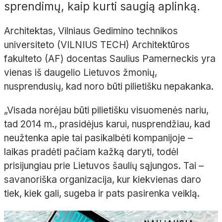
sprendimų, kaip kurti saugią aplinką.
Architektas, Vilniaus Gedimino technikos
universiteto (VILNIUS TECH) Architektūros
fakulteto (AF) docentas Saulius Pamerneckis yra
vienas iš daugelio Lietuvos žmonių,
nusprendusių, kad noro būti pilietišku nepakanka.
„Visada norėjau būti pilietišku visuomenės nariu,
tad 2014 m., prasidėjus karui, nusprendžiau, kad
neužtenka apie tai pasikalbėti kompanijoje –
laikas pradėti pačiam kažką daryti, todėl
prisijungiau prie Lietuvos šaulių sąjungos. Tai –
savanoriška organizacija, kur kiekvienas daro
tiek, kiek gali, sugeba ir pats pasirenka veiklą.