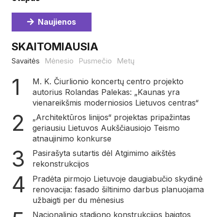
Naujienos
SKAITOMIAUSIA
Savaitės
Mėnesio
Pusmečio
Metų
M. K. Čiurlionio koncertų centro projekto
autorius Rolandas Palekas: „Kaunas yra
vienareikšmis moderniosios Lietuvos centras“
„Architektūros linijos“ projektas pripažintas
geriausiu Lietuvos Aukščiausiojo Teismo
atnaujinimo konkurse
Pasirašyta sutartis dėl Atgimimo aikštės
rekonstrukcijos
Pradėta pirmojo Lietuvoje daugiabučio skydinė
renovacija: fasado šiltinimo darbus planuojama
užbaigti per du mėnesius
Nacionalinio stadiono konstrukcijos baigtos