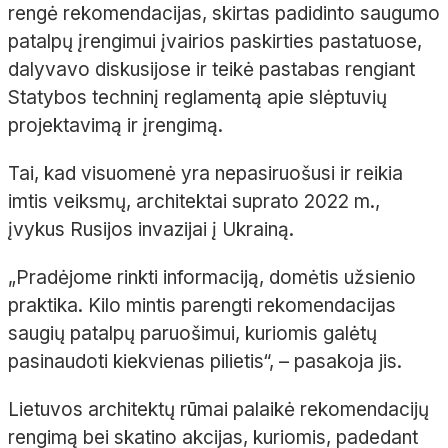
rengė rekomendacijas, skirtas padidinto saugumo
patalpų įrengimui įvairios paskirties pastatuose,
dalyvavo diskusijose ir teikė pastabas rengiant
Statybos techninį reglamentą apie slėptuvių
projektavimą ir įrengimą.
Tai, kad visuomenė yra nepasiruošusi ir reikia
imtis veiksmų, architektai suprato 2022 m.,
įvykus Rusijos invazijai į Ukrainą.
„Pradėjome rinkti informaciją, domėtis užsienio
praktika. Kilo mintis parengti rekomendacijas
saugių patalpų paruošimui, kuriomis galėtų
pasinaudoti kiekvienas pilietis“, – pasakoja jis.
Lietuvos architektų rūmai palaikė rekomendacijų
rengimą bei skatino akcijas, kuriomis, padedant