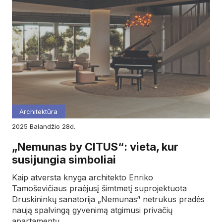
Architektūra
2025
balandžio
28d.
„Nemunas by CITUS“: vieta, kur
susijungia simboliai
Kaip atversta knyga architekto Enriko
Tamoševičiaus praėjusį šimtmetį suprojektuota
Druskininkų sanatorija „Nemunas“ netrukus pradės
naują spalvingą gyvenimą atgimusi privačių
apartamentų…