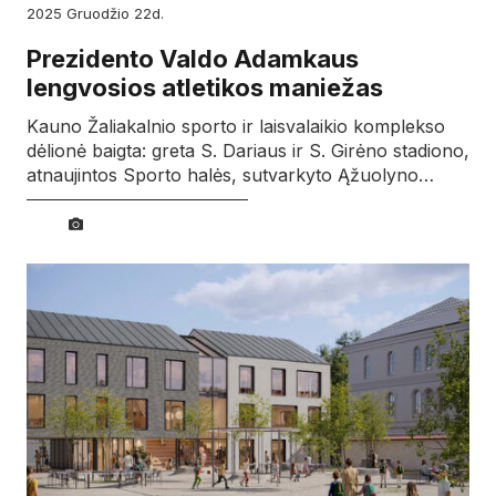
2025
gruodžio
22d.
Prezidento Valdo Adamkaus
lengvosios atletikos maniežas
Kauno Žaliakalnio sporto ir laisvalaikio komplekso
dėlionė baigta: greta S. Dariaus ir S. Girėno stadiono,
atnaujintos Sporto halės, sutvarkyto Ąžuolyno…