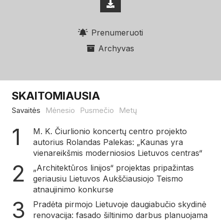
Prenumeruoti
Archyvas
SKAITOMIAUSIA
Savaitės
Mėnesio
Pusmečio
Metų
M. K. Čiurlionio koncertų centro projekto
autorius Rolandas Palekas: „Kaunas yra
vienareikšmis moderniosios Lietuvos centras“
„Architektūros linijos“ projektas pripažintas
geriausiu Lietuvos Aukščiausiojo Teismo
atnaujinimo konkurse
Pradėta pirmojo Lietuvoje daugiabučio skydinė
renovacija: fasado šiltinimo darbus planuojama