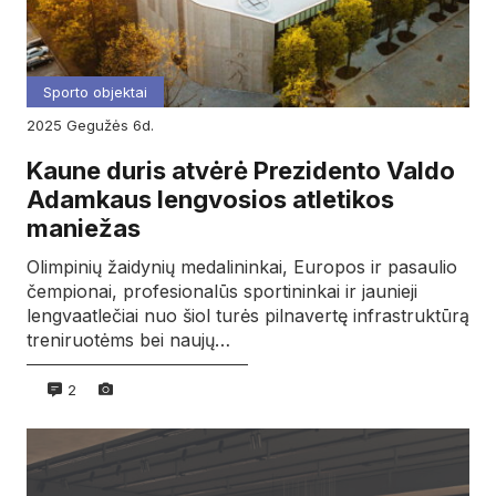
Sporto objektai
2025
gegužės
6d.
Kaune duris atvėrė Prezidento Valdo
Adamkaus lengvosios atletikos
maniežas
Olimpinių žaidynių medalininkai, Europos ir pasaulio
čempionai, profesionalūs sportininkai ir jaunieji
lengvaatlečiai nuo šiol turės pilnavertę infrastruktūrą
treniruotėms bei naujų…
2