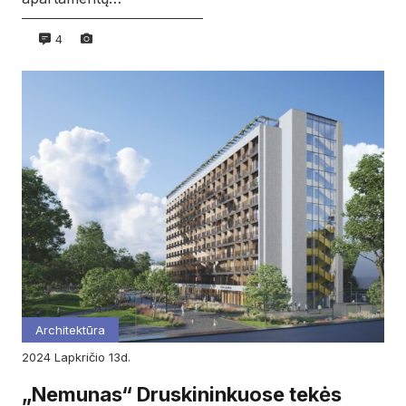
4
Architektūra
2024
lapkričio
13d.
„Nemunas“ Druskininkuose tekės