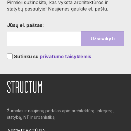
Pirmieji sužinokite, kas vyksta architektūros ir
statybų pasaulyje! Naujienas gaukite el. paštu.
Jūsų el. paštas:
Sutinku su
privatumo taisyklėmis
Žurnalas ir naujienų portalas apie architektūrą, interjerą,
statybą, NT ir urbanistiką.
ARCHITEKTŪRA