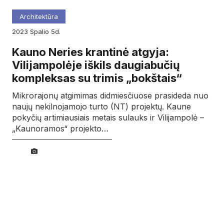
Architektūra
2023
spalio
5d.
Kauno Neries krantinė atgyja:
Vilijampolėje iškils daugiabučių
kompleksas su trimis „bokštais“
Mikrorajonų atgimimas didmiesčiuose prasideda nuo
naujų nekilnojamojo turto (NT) projektų. Kaune
pokyčių artimiausiais metais sulauks ir Vilijampolė –
„Kaunoramos“ projekto…