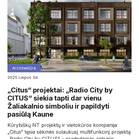
Architektūra
2025
liepos
3d.
„Citus“ projektai: „Radio City by
CITUS“ siekia tapti dar vienu
Žaliakalnio simboliu ir papildyti
pasiūlą Kaune
Kūrybiškų NT projektų ir vietokūros kompanija
„Citus“ tęsia sėkmės sulaukusį multifunkcinį projektą
„Radio City by CITUS“ – pradedamas antrasis