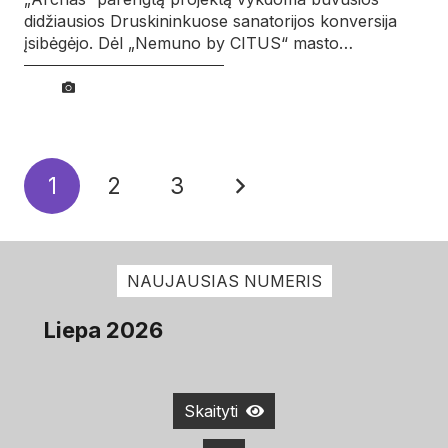
didžiausios Druskininkuose sanatorijos konversija
įsibėgėjo. Dėl „Nemuno by CITUS“ masto…
1
2
3
NAUJAUSIAS NUMERIS
Liepa 2026
Skaityti