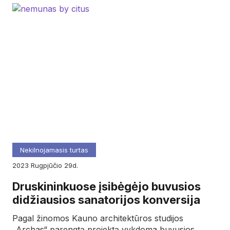
Nekilnojamasis turtas
2023
rugpjūčio
29d.
Druskininkuose įsibėgėjo buvusios
didžiausios sanatorijos konversija
Pagal žinomos Kauno architektūros studijos
„Archas“ parengtą projektą vykdoma buvusios