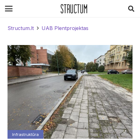
Structum.lt
UAB Plentprojektas
Infrastruktūra