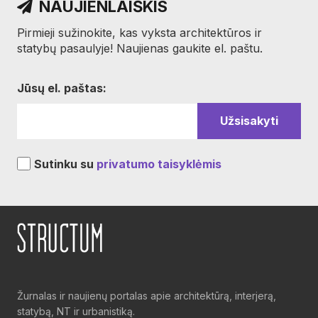
NAUJIENLAIŠKIS
Pirmieji sužinokite, kas vyksta architektūros ir
statybų pasaulyje! Naujienas gaukite el. paštu.
Jūsų el. paštas:
Sutinku su
privatumo taisyklėmis
Žurnalas ir naujienų portalas apie architektūrą, interjerą,
statybą, NT ir urbanistiką.