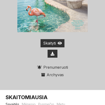
Skaityti
Prenumeruoti
Archyvas
SKAITOMIAUSIA
Savaitės
Mėnesio
Pusmečio
Metų