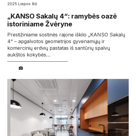
2025
liepos
8d.
„KANSO Sakalų 4“: ramybės oazė
istoriniame Žvėryne
Prestižiniame sostinės rajone iškilo „KANSO Sakalų
4“ – apgalvotos geometrijos gyvenamųjų ir
komercinių erdvių pastatas iš santūrių spalvų
aukštos kokybės…