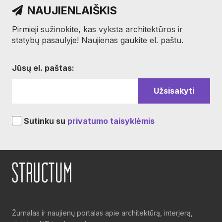
NAUJIENLAIŠKIS
Pirmieji sužinokite, kas vyksta architektūros ir
statybų pasaulyje! Naujienas gaukite el. paštu.
Jūsų el. paštas:
Sutinku su
privatumo taisyklėmis
Žurnalas ir naujienų portalas apie architektūrą, interjerą,