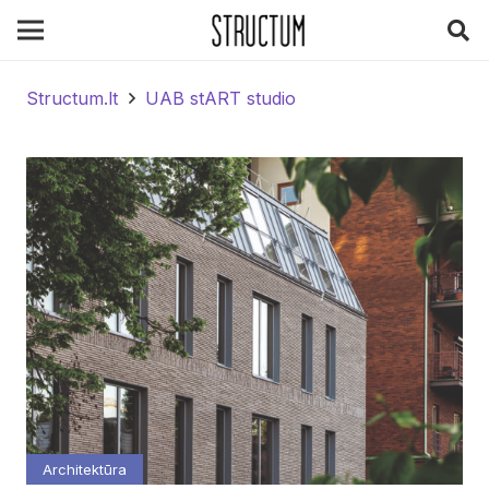
Structum.lt
UAB stART studio
Architektūra