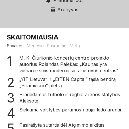
Prenumeruoti
Archyvas
SKAITOMIAUSIA
Savaitės
Mėnesio
Pusmečio
Metų
M. K. Čiurlionio koncertų centro projekto
autorius Rolandas Palekas: „Kaunas yra
vienareikšmis moderniosios Lietuvos centras“
„YIT Lietuva“ ir „EfTEN Capital“ tęsia bendrą
„Piliamiesčio“ plėtrą
Pradedamos futbolo ir regbio arenos statybos
Aleksote
Siekiama valstybės paramos naujai ledo arenai
Pasirašyta sutartis dėl Atgimimo aikštės