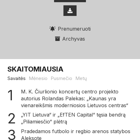
Prenumeruoti
Archyvas
SKAITOMIAUSIA
Savaitės
Mėnesio
Pusmečio
Metų
M. K. Čiurlionio koncertų centro projekto
autorius Rolandas Palekas: „Kaunas yra
vienareikšmis moderniosios Lietuvos centras“
„YIT Lietuva“ ir „EfTEN Capital“ tęsia bendrą
„Piliamiesčio“ plėtrą
Pradedamos futbolo ir regbio arenos statybos
Aleksote