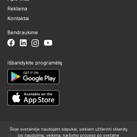
Reklama
Kontaktai
Bendraukime
Išbandykite programėlę
Šioje svetainėje naudojami slapukai, siekiant užtikrinti sklandų
jos naudojimą, veikimą, naršymo proceso po svetainę
© 2024 UAB Structum projektai. Visos teisės saugomos.