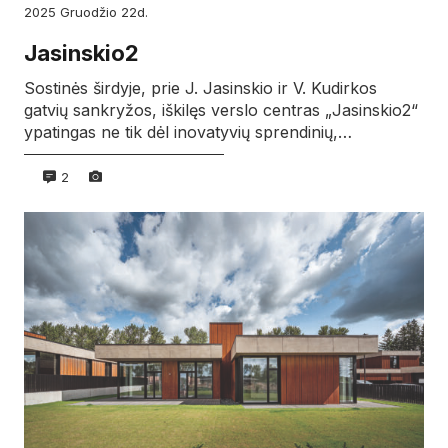
2025
gruodžio
22d.
Jasinskio2
Sostinės širdyje, prie J. Jasinskio ir V. Kudirkos
gatvių sankryžos, iškilęs verslo centras „Jasinskio2“
ypatingas ne tik dėl inovatyvių sprendinių,…
2