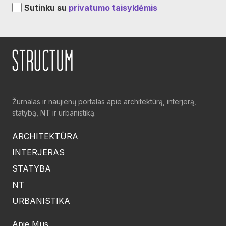
Sutinku su
privatumo taisyklėmis
Žurnalas ir naujienų portalas apie architektūrą, interjerą,
statybą, NT ir urbanistiką.
ARCHITEKTŪRA
INTERJERAS
STATYBA
NT
URBANISTIKA
Apie Mus