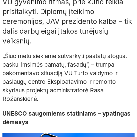
VU gyvenimo ritmas, prie kurio reikia
prisitaikyti. Diplomų įteikimo
ceremonijos, JAV prezidento kalba – tik
dalis darbų eigai įtakos turėjusių
veiksnių.
„Šiuo metu siekiame sutvarkyti pastatų stogus,
paskui imsimės pamatų, fasadų“, – trumpai
pakomentavo situaciją VU Turto valdymo ir
paslaugų centro Eksploatavimo ir remonto
skyriaus projektų administratorė Rasa
Rožanskienė.
UNESCO saugomiems statiniams – ypatingas
dėmesys