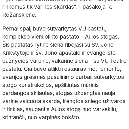
rinkomės tik varines skardas“, – pasakoja R.
Rožanskienė.
Pernai spalį buvo sutvarkytas VU pastatų
komplekso vienuolikto pastato – Aulos stogas.
Šis pastatas rytine siena ribojasi su Šv. Jono
Krikštytojo ir šv. Jono apaštalo ir evangelisto
bažnyčios varpine, vakarine siena – su VU Teatro
pastatu. Čia buvo atlikti restauravimo, remonto,
avarijos grėsmės pašalinimo darbai: sutvarkytos
stogo konstrukcijos, apšiltintas mūrinis
perdangos skliautas, stogas uždengtas nauja
varine valcuota skarda, įrengtos sniego užtvaros
ir tinklas, saugantis Aulos stogą nuo varveklių,
krintančių nuo varpinės bokšto.