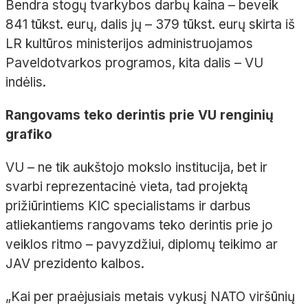
Bendra stogų tvarkybos darbų kaina – beveik
841 tūkst. eurų, dalis jų – 379 tūkst. eurų skirta iš
LR kultūros ministerijos administruojamos
Paveldotvarkos programos, kita dalis – VU
indėlis.
Rangovams teko derintis prie VU renginių
grafiko
VU – ne tik aukštojo mokslo institucija, bet ir
svarbi reprezentacinė vieta, tad projektą
prižiūrintiems KIC specialistams ir darbus
atliekantiems rangovams teko derintis prie jo
veiklos ritmo – pavyzdžiui, diplomų teikimo ar
JAV prezidento kalbos.
„Kai per praėjusiais metais vykusį NATO viršūnių