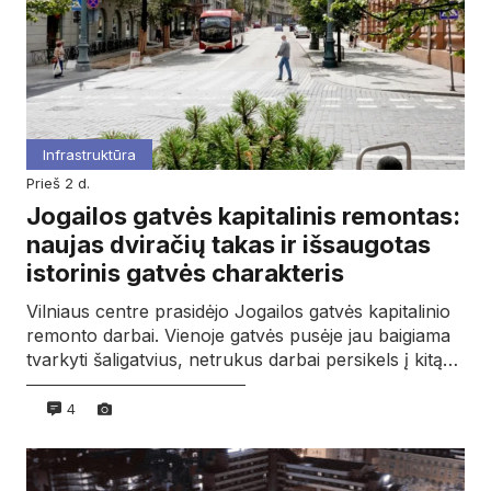
Infrastruktūra
prieš 2 d.
Jogailos gatvės kapitalinis remontas:
naujas dviračių takas ir išsaugotas
istorinis gatvės charakteris
Vilniaus centre prasidėjo Jogailos gatvės kapitalinio
remonto darbai. Vienoje gatvės pusėje jau baigiama
tvarkyti šaligatvius, netrukus darbai persikels į kitą…
4