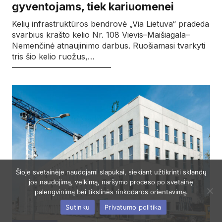
gyventojams, tiek kariuomenei
Kelių infrastruktūros bendrovė „Via Lietuva“ pradeda
svarbius krašto kelio Nr. 108 Vievis–Maišiagala–
Nemenčinė atnaujinimo darbus. Ruošiamasi tvarkyti
tris šio kelio ruožus,…
Šioje svetainėje naudojami slapukai, siekiant užtikrinti sklandų
jos naudojimą, veikimą, naršymo proceso po svetainę
palengvinimą bei tikslinės rinkodaros orientavimą.
Sutinku
Privatumo politika