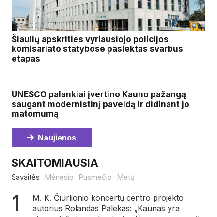
Šiaulių apskrities vyriausiojo policijos
komisariato statybose pasiektas svarbus
etapas
UNESCO palankiai įvertino Kauno pažangą
saugant modernistinį paveldą ir didinant jo
matomumą
Naujienos
SKAITOMIAUSIA
Savaitės
Mėnesio
Pusmečio
Metų
M. K. Čiurlionio koncertų centro projekto
autorius Rolandas Palekas: „Kaunas yra