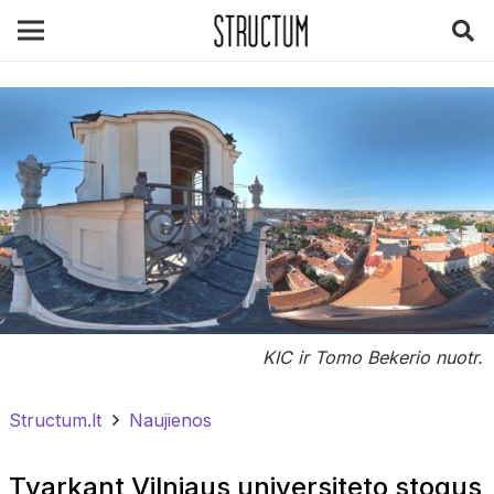
KIC ir Tomo Bekerio nuotr.
Structum.lt
Naujienos
Tvarkant Vilniaus universiteto stogus