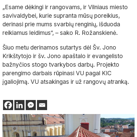
„Esame dėkingi ir rangovams, ir Vilniaus miesto
savivaldybei, kurie supranta mūsų poreikius,
derinasi prie mums svarbių renginių, išduoda
reikiamus leidimus“, – sako R. Rožanskienė.
Šiuo metu derinamos sutartys dėl Šv. Jono
Krikštytojo ir šv. Jono apaštalo ir evangelisto
bažnyčios stogo tvarkybos darbų. Projekto
parengimo darbais rūpinasi VU pagal KIC
įgaliojimą. VU atsakingas ir už rangovų atranką.