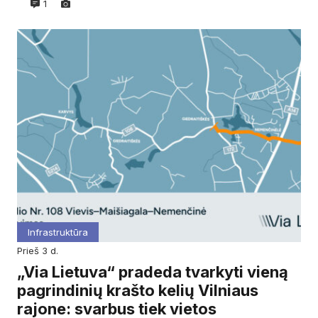
1
Infrastruktūra
prieš 3 d.
„Via Lietuva“ pradeda tvarkyti vieną
pagrindinių krašto kelių Vilniaus
rajone: svarbus tiek vietos