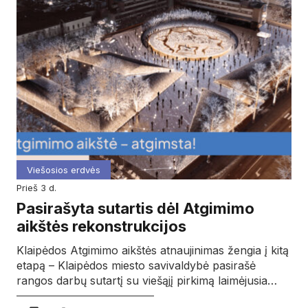
Viešosios erdvės
prieš 3 d.
Pasirašyta sutartis dėl Atgimimo
aikštės rekonstrukcijos
Klaipėdos Atgimimo aikštės atnaujinimas žengia į kitą
etapą – Klaipėdos miesto savivaldybė pasirašė
rangos darbų sutartį su viešąjį pirkimą laimėjusia…