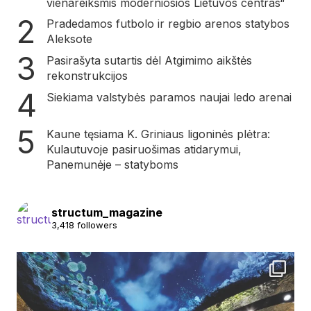
vienareikšmis moderniosios Lietuvos centras“
Pradedamos futbolo ir regbio arenos statybos
Aleksote
Pasirašyta sutartis dėl Atgimimo aikštės
rekonstrukcijos
Siekiama valstybės paramos naujai ledo arenai
Kaune tęsiama K. Griniaus ligoninės plėtra:
Kulautuvoje pasiruošimas atidarymui,
Panemunėje – statyboms
structum_magazine
3,418 followers