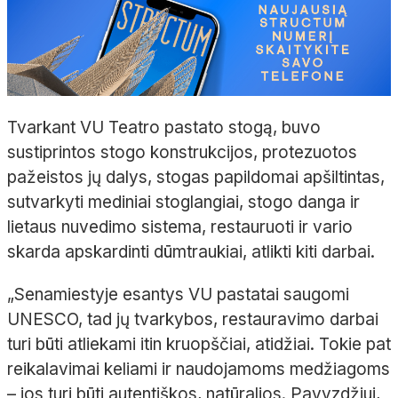
Tvarkant VU Teatro pastato stogą, buvo
sustiprintos stogo konstrukcijos, protezuotos
pažeistos jų dalys, stogas papildomai apšiltintas,
sutvarkyti mediniai stoglangiai, stogo danga ir
lietaus nuvedimo sistema, restauruoti ir vario
skarda apskardinti dūmtraukiai, atlikti kiti darbai.
„Senamiestyje esantys VU pastatai saugomi
UNESCO, tad jų tvarkybos, restauravimo darbai
turi būti atliekami itin kruopščiai, atidžiai. Tokie pat
reikalavimai keliami ir naudojamoms medžiagoms
– jos turi būti autentiškos, natūralios. Pavyzdžiui,