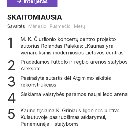
Interjeras
SKAITOMIAUSIA
Savaitės
Mėnesio
Pusmečio
Metų
M. K. Čiurlionio koncertų centro projekto
autorius Rolandas Palekas: „Kaunas yra
vienareikšmis moderniosios Lietuvos centras“
Pradedamos futbolo ir regbio arenos statybos
Aleksote
Pasirašyta sutartis dėl Atgimimo aikštės
rekonstrukcijos
Siekiama valstybės paramos naujai ledo arenai
Kaune tęsiama K. Griniaus ligoninės plėtra:
Kulautuvoje pasiruošimas atidarymui,
Panemunėje – statyboms