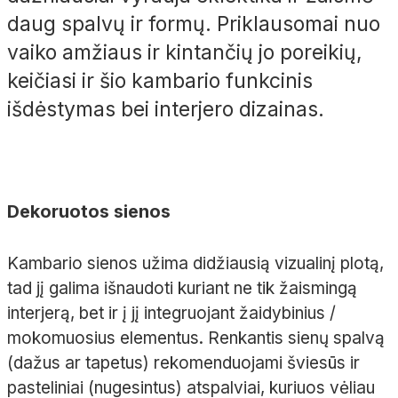
daug spalvų ir formų. Priklausomai nuo
vaiko amžiaus ir kintančių jo poreikių,
keičiasi ir šio kambario funkcinis
išdėstymas bei interjero dizainas.
Dekoruotos sienos
Kambario sienos užima didžiausią vizualinį plotą,
tad jį galima išnaudoti kuriant ne tik žaismingą
interjerą, bet ir į jį integruojant žaidybinius /
mokomuosius elementus. Renkantis sienų spalvą
(dažus ar tapetus) rekomenduojami šviesūs ir
pasteliniai (nugesintus) atspalviai, kuriuos vėliau