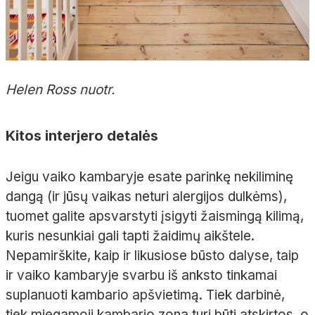
Helen Ross nuotr.
Kitos interjero detalės
Jeigu vaiko kambaryje esate parinkę nekiliminę
dangą (ir jūsų vaikas neturi alergijos dulkėms),
tuomet galite apsvarstyti įsigyti žaismingą kilimą,
kuris nesunkiai gali tapti žaidimų aikštele.
Nepamirškite, kaip ir likusiose būsto dalyse, taip
ir vaiko kambaryje svarbu iš anksto tinkamai
suplanuoti kambario apšvietimą. Tiek darbinė,
tiek miegamoji kambario zona turi būti atskirtos, o