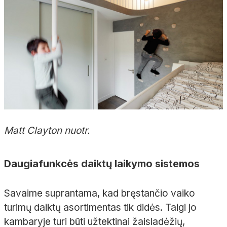
Matt Clayton nuotr.
Daugiafunkcės daiktų laikymo sistemos
Savaime suprantama, kad bręstančio vaiko
turimų daiktų asortimentas tik didės. Taigi jo
kambaryje turi būti užtektinai žaisladėžių,