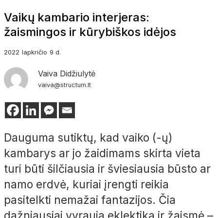
Vaikų kambario interjeras:
žaismingos ir kūrybiškos idėjos
2022
lapkričio
9 d.
Vaiva Didžiulytė
vaiva@structum.lt
Dauguma sutiktų, kad vaiko (-ų)
kambarys ar jo žaidimams skirta vieta
turi būti šilčiausia ir šviesiausia būsto ar
namo erdvė, kuriai įrengti reikia
pasitelkti nemažai fantazijos. Čia
dažniausiai vyrauja eklektika ir žaismė –