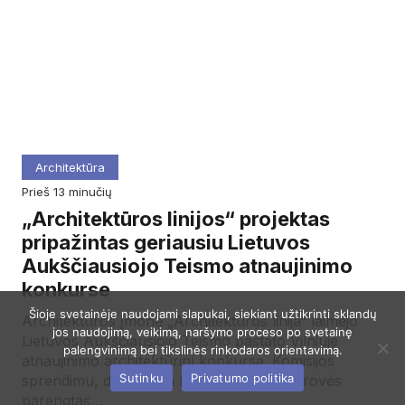
Architektūra
prieš 13 minučių
„Architektūros linijos“ projektas
pripažintas geriausiu Lietuvos
Aukščiausiojo Teismo atnaujinimo
konkurse
Šioje svetainėje naudojami slapukai, siekiant užtikrinti sklandų
Architektūros įmonė „Architektūros linija“ laimėjo
jos naudojimą, veikimą, naršymo proceso po svetainę
Lietuvos Aukščiausiojo Teismo pastato Vilniuje
palengvinimą bei tikslinės rinkodaros orientavimą.
atnaujinimo architektūrinį konkursą. Komisijos
Sutinku
Privatumo politika
sprendimu, daugiausia balų surinko bendrovės
parengtas…