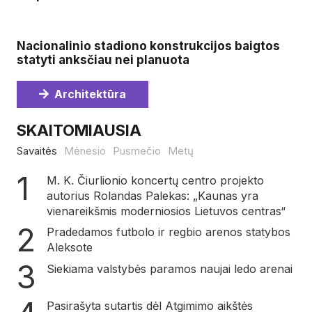
Nacionalinio stadiono konstrukcijos baigtos
statyti anksčiau nei planuota
Architektūra
SKAITOMIAUSIA
Savaitės
Mėnesio
Pusmečio
Metų
M. K. Čiurlionio koncertų centro projekto
autorius Rolandas Palekas: „Kaunas yra
vienareikšmis moderniosios Lietuvos centras“
Pradedamos futbolo ir regbio arenos statybos
Aleksote
Siekiama valstybės paramos naujai ledo arenai
Pasirašyta sutartis dėl Atgimimo aikštės