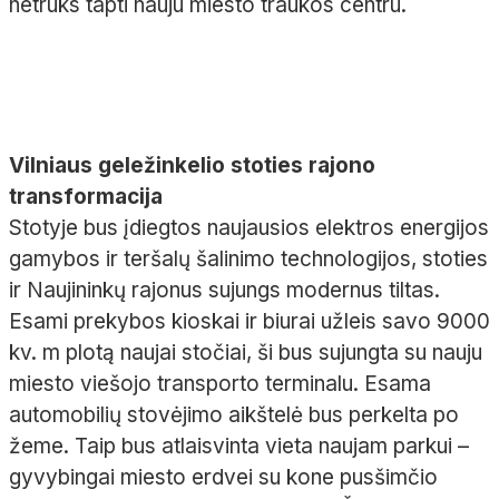
netruks tapti nauju miesto traukos centru.
Vilniaus geležinkelio stoties rajono
transformacija
Stotyje bus įdiegtos naujausios elektros energijos
gamybos ir teršalų šalinimo technologijos, stoties
ir Naujininkų rajonus sujungs modernus tiltas.
Esami prekybos kioskai ir biurai užleis savo 9000
kv. m plotą naujai stočiai, ši bus sujungta su nauju
miesto viešojo transporto terminalu. Esama
automobilių stovėjimo aikštelė bus perkelta po
žeme. Taip bus atlaisvinta vieta naujam parkui –
gyvybingai miesto erdvei su kone pusšimčio