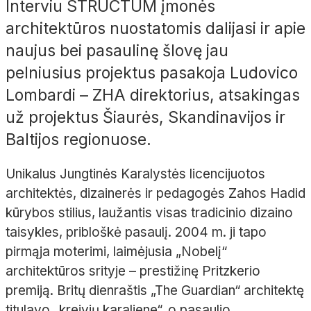
Interviu STRUCTUM įmonės
architektūros nuostatomis dalijasi ir apie
naujus bei pasaulinę šlovę jau
pelniusius projektus pasakoja Ludovico
Lombardi – ZHA direktorius, atsakingas
už projektus Šiaurės, Skandinavijos ir
Baltijos regionuose.
Unikalus Jungtinės Karalystės licencijuotos
architektės, dizainerės ir pedagogės Zahos Hadid
kūrybos stilius, laužantis visas tradicinio dizaino
taisykles, pribloškė pasaulį. 2004 m. ji tapo
pirmąja moterimi, laimėjusia „Nobelį“
architektūros srityje – prestižinę Pritzkerio
premiją. Britų dienraštis „The Guardian“ architektę
titulavo „kreivių karaliene“, o pasaulio