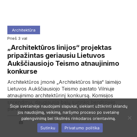
Architektūra
prieš 3 val
„Architektūros linijos“ projektas
pripažintas geriausiu Lietuvos
Aukščiausiojo Teismo atnaujinimo
konkurse
Architektūros įmonė „Architektūros linija“ laimėjo
Lietuvos Aukščiausiojo Teismo pastato Vilniuje
atnaujinimo architektūrinį konkursą. Komisijos
sprendimu, daugiausia balų surinko bendrovės
Šioje svetainėje naudojami slapukai, siekiant užtikrinti sklandų
parengtas…
jos naudojimą, veikimą, naršymo proceso po svetainę
palengvinimą bei tikslinės rinkodaros orientavimą.
Sutinku
Privatumo politika