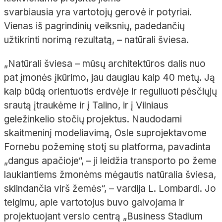
svarbiausia yra vartotojų gerovė ir potyriai.
Vienas iš pagrindinių veiksnių, padedančių
užtikrinti norimą rezultatą, – natūrali šviesa.
„Natūrali šviesa – mūsų architektūros dalis nuo
pat įmonės įkūrimo, jau daugiau kaip 40 metų. Ją
kaip būdą orientuotis erdvėje ir reguliuoti pėsčiųjų
srautą įtraukėme ir į Talino, ir į Vilniaus
geležinkelio stočių projektus. Naudodami
skaitmeninį modeliavimą, Osle suprojektavome
Fornebu požeminę stotį su platforma, pavadinta
„dangus apačioje“, – ji leidžia transporto po žeme
laukiantiems žmonėms mėgautis natūralia šviesa,
sklindančia virš žemės“, – vardija L. Lombardi. Jo
teigimu, apie vartotojus buvo galvojama ir
projektuojant verslo centrą „Business Stadium