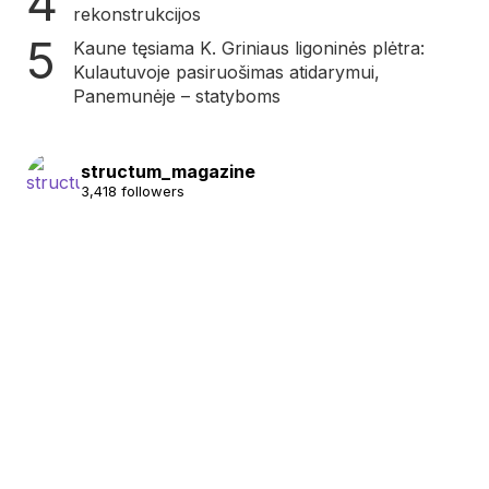
rekonstrukcijos
Kaune tęsiama K. Griniaus ligoninės plėtra:
Kulautuvoje pasiruošimas atidarymui,
Panemunėje – statyboms
structum_magazine
3,418 followers