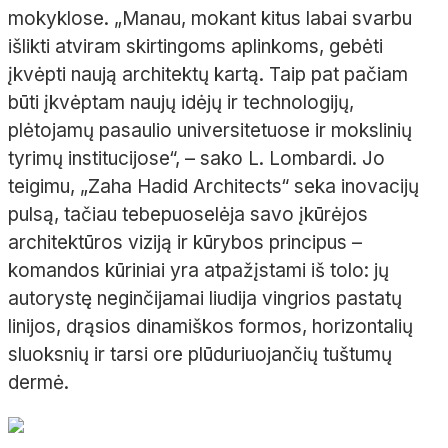
mokyklose. „Manau, mokant kitus labai svarbu
išlikti atviram skirtingoms aplinkoms, gebėti
įkvėpti naują architektų kartą. Taip pat pačiam
būti įkvėptam naujų idėjų ir technologijų,
plėtojamų pasaulio universitetuose ir mokslinių
tyrimų institucijose“, – sako L. Lombardi. Jo
teigimu, „Zaha Hadid Architects“ seka inovacijų
pulsą, tačiau tebepuoselėja savo įkūrėjos
architektūros viziją ir kūrybos principus –
komandos kūriniai yra atpažįstami iš tolo: jų
autorystę neginčijamai liudija vingrios pastatų
linijos, drąsios dinamiškos formos, horizontalių
sluoksnių ir tarsi ore plūduriuojančių tuštumų
dermė.