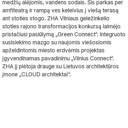
medžių alėjomis, vandens sodais. Šis parkas per
amfiteatrą ir rampą ves keleivius į viešą terasą
ant stoties stogo. ZHA Vilniaus geležinkelio
stoties rajono transformacijos konkursą laimėjo
pristačiusi pasiūlymą „Green Connect“. Integruoto
susisiekimo mazgo su naujomis viešosiomis
apželdintomis miesto erdvėmis projektas
įgyvendinamas pavadinimu „Vilnius Connect“.
ZHA jį plėtoja drauge su Lietuvos architektūros
įmone „CLOUD architektai“.