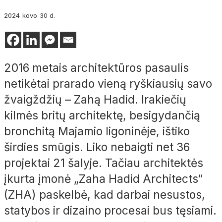
2024
kovo
30 d.
2016 metais architektūros pasaulis
netikėtai prarado vieną ryškiausių savo
žvaigždžių – Zahą Hadid. Irakiečių
kilmės britų architektę, besigydančią
bronchitą Majamio ligoninėje, ištiko
širdies smūgis. Liko nebaigti net 36
projektai 21 šalyje. Tačiau architektės
įkurta įmonė „Zaha Hadid Architects“
(ZHA) paskelbė, kad darbai nesustos,
statybos ir dizaino procesai bus tęsiami.