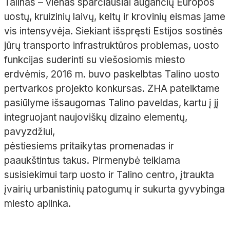
Talinas – vienas sparčiausiai augančių Europos
uostų, kruizinių laivų, keltų ir krovinių eismas jame
vis intensyvėja. Siekiant išspręsti Estijos sostinės
jūrų transporto infrastruktūros problemas, uosto
funkcijas suderinti su viešosiomis miesto
erdvėmis, 2016 m. buvo paskelbtas Talino uosto
pertvarkos projekto konkursas. ZHA pateiktame
pasiūlyme išsaugomas Talino paveldas, kartu į jį
integruojant naujoviškų dizaino elementų,
pavyzdžiui,
pėstiesiems pritaikytas promenadas ir
paaukštintus takus. Pirmenybė teikiama
susisiekimui tarp uosto ir Talino centro, įtraukta
įvairių urbanistinių patogumų ir sukurta gyvybinga
miesto aplinka.