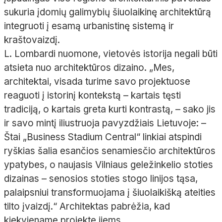
sukuria įdomių galimybių šiuolaikinę architektūrą
integruoti į esamą urbanistinę sistemą ir
kraštovaizdį.
L. Lombardi nuomone, vietovės istorija negali būti
atsieta nuo architektūros dizaino. „Mes,
architektai, visada turime savo projektuose
reaguoti į istorinį kontekstą – kartais tęsti
tradiciją, o kartais greta kurti kontrastą, – sako jis
ir savo mintį iliustruoja pavyzdžiais Lietuvoje: –
Štai „Business Stadium Central“ linkiai atspindi
ryškias šalia esančios senamiesčio architektūros
ypatybes, o naujasis Vilniaus geležinkelio stoties
dizainas – senosios stoties stogo linijos tąsa,
palaipsniui transformuojama į šiuolaikišką ateities
tilto įvaizdį.“ Architektas pabrėžia, kad
kiekviename projekte jiems