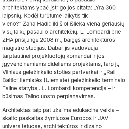
architektams ypač įstrigo jos citata: „Yra 360
laipsnių. Kodėl turėtume laikytis tik
vieno?“ Zaha Hadid iki šiol išlieka viena geriausių
visų laikų pasaulio architekčių. L. Lombardi prie
ZHA prisijungė 2008 m., baigęs architektūros
magistro studijas. Dabar jis vadovauja
tarptautinei projektuotojų komandai ir jos
įgyvendinamiems dideliems projektams, tarp jų
Vilniaus geležinkelio stoties pertvarkai ir „Rail
Baltic“ Ilemistės (Ülemiste) geležinkelio terminalo
Taline statybai. L. Lombardi kompetencija – ir
būsimas Talino uosto perplanavimas.
Architektas taip pat užsiima edukacine veikla –
skaito paskaitas žymiuose Europos ir JAV
universitetuose, archi tektūros ir dizaino