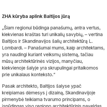
ZHA kūryba aplink Baltijos jūrą
„Šiam regionui būdinga panašumų, antra vertus,
kiekvienas kraštas turi unikalių savybių, – vertina
Baltijos ir Skandinavijos šalių architektūrą L.
Lombardi. – Panašumai mums, kaip architektams,
yra naudingi kuriant veiksmų sistemą, tačiau
mūsų architektūrinės vizijos, manyčiau,
kiekvienoje šalyje yra skrupulingai pritaikomos
prie unikalaus konteksto.“
Pasak architekto, Baltijos šalyse ypač
kreipiamas dėmesys į dizainą, Skandinavijoje
pirmenybė teikiama tvarumo principams, o
įspūdingas viso regiono architektūrinis paveldas