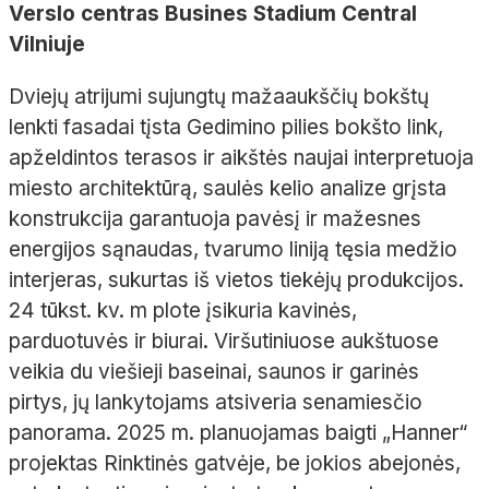
Verslo centras Busines Stadium Central
Vilniuje
Dviejų atrijumi sujungtų mažaaukščių bokštų
lenkti fasadai tįsta Gedimino pilies bokšto link,
apželdintos terasos ir aikštės naujai interpretuoja
miesto architektūrą, saulės kelio analize grįsta
konstrukcija garantuoja pavėsį ir mažesnes
energijos sąnaudas, tvarumo liniją tęsia medžio
interjeras, sukurtas iš vietos tiekėjų produkcijos.
24 tūkst. kv. m plote įsikuria kavinės,
parduotuvės ir biurai. Viršutiniuose aukštuose
veikia du viešieji baseinai, saunos ir garinės
pirtys, jų lankytojams atsiveria senamiesčio
panorama. 2025 m. planuojamas baigti „Hanner“
projektas Rinktinės gatvėje, be jokios abejonės,