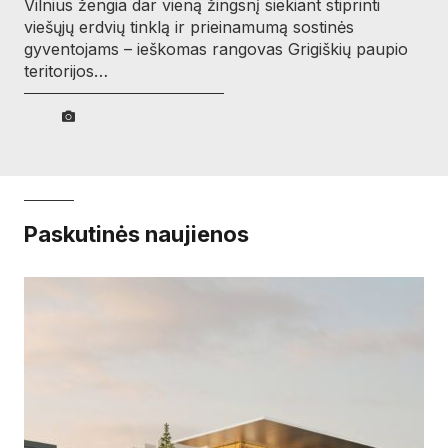
Vilnius žengia dar vieną žingsnį siekiant stiprinti
viešųjų erdvių tinklą ir prieinamumą sostinės
gyventojams – ieškomas rangovas Grigiškių paupio
teritorijos…
Paskutinės naujienos