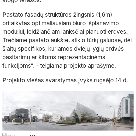
stogo terasos.
Pastato fasadų struktūros žingsnis (1,6m)
pritaikytas optimaliausiam biuro išplanavimo
moduliui, leidžiančiam lanksčiai planuoti erdves.
Trečiame pastato aukšte, stiklo tūrių galuose, dėl
šlaitų specifikos, kuriamos dviejų lygių erdvės
pasitarimų ar kitoms reprezentacinėms
funkcijoms“, – teigiama projekto aprašyme.
Projekto viešas svarstymas įvyks rugsėjo 14 d.