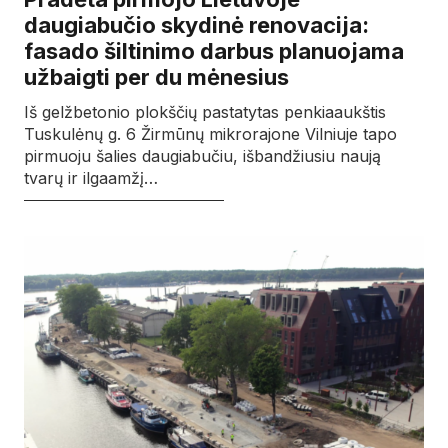
daugiabučio skydinė renovacija:
fasado šiltinimo darbus planuojama
užbaigti per du mėnesius
Iš gelžbetonio plokščių pastatytas penkiaaukštis
Tuskulėnų g. 6 Žirmūnų mikrorajone Vilniuje tapo
pirmuoju šalies daugiabučiu, išbandžiusiu naują
tvarų ir ilgaamžį…