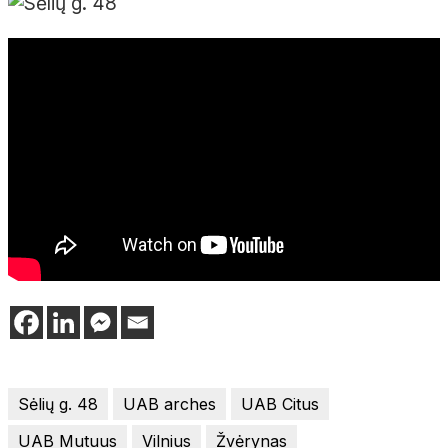
Sėlių g. 48
UAB arches
UAB Citus
UAB Mutuus
Vilnius
Žvėrynas