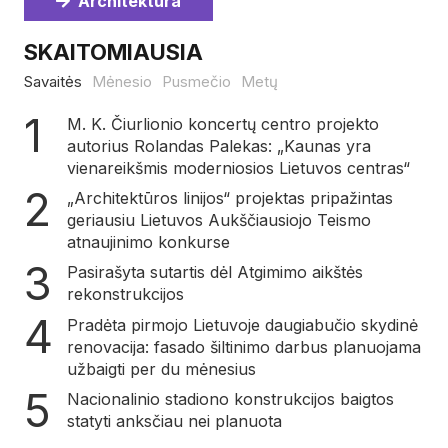
Architektūra
SKAITOMIAUSIA
Savaitės
Mėnesio
Pusmečio
Metų
M. K. Čiurlionio koncertų centro projekto
autorius Rolandas Palekas: „Kaunas yra
vienareikšmis moderniosios Lietuvos centras“
„Architektūros linijos“ projektas pripažintas
geriausiu Lietuvos Aukščiausiojo Teismo
atnaujinimo konkurse
Pasirašyta sutartis dėl Atgimimo aikštės
rekonstrukcijos
Pradėta pirmojo Lietuvoje daugiabučio skydinė
renovacija: fasado šiltinimo darbus planuojama
užbaigti per du mėnesius
Nacionalinio stadiono konstrukcijos baigtos
statyti anksčiau nei planuota