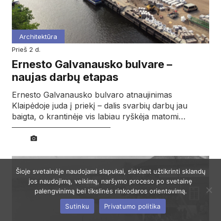
Architektūra
prieš 2 d.
Ernesto Galvanausko bulvare –
naujas darbų etapas
Ernesto Galvanausko bulvaro atnaujinimas
Klaipėdoje juda į priekį – dalis svarbių darbų jau
baigta, o krantinėje vis labiau ryškėja matomi…
Šioje svetainėje naudojami slapukai, siekiant užtikrinti sklandų
jos naudojimą, veikimą, naršymo proceso po svetainę
palengvinimą bei tikslinės rinkodaros orientavimą.
Sutinku
Privatumo politika