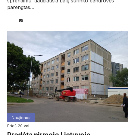
sprendimu, daugiausia balų surinko bendrovės
parengtas…
Naujienos
prieš 20 val
Pradėta pirmojo Lietuvoje