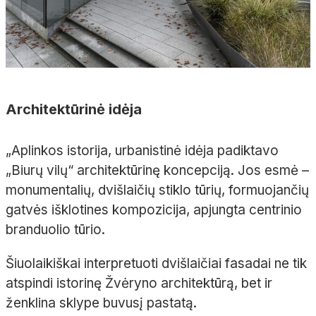
Architektūrinė idėja
„Aplinkos istorija, urbanistinė idėja padiktavo
„Biurų vilų“ architektūrinę koncepciją. Jos esmė –
monumentalių, dvišlaičių stiklo tūrių, formuojančių
gatvės išklotines kompozicija, apjungta centrinio
branduolio tūrio.
Šiuolaikiškai interpretuoti dvišlaičiai fasadai ne tik
atspindi istorinę Žvėryno architektūrą, bet ir
ženklina sklype buvusį pastatą.