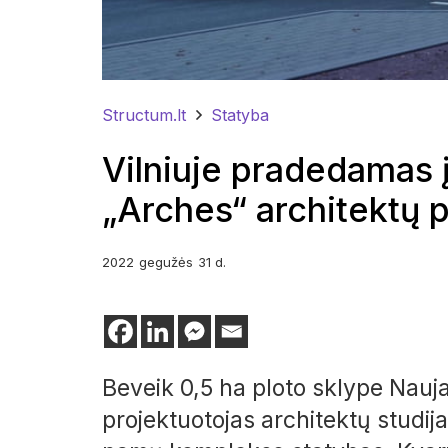
Structum.lt
Statyba
Vilniuje pradedamas į
„Arches“ architektų 
2022
gegužės
31 d.
Beveik 0,5 ha ploto sklype Nauj
projektuotojas architektų studij