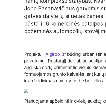
namų komplekso statybas. Kvarta
Jono Basanavičiaus gatvėmis sto
gatvės dalyje jų siluetas žemės
būstai ir 6 komercinės patalpo
požeminės automobilių stovėjimo
Projektui
„Algirdo 3“
būdingi urbanistiniai
privatumui. Pastarąjį dar labiau sustip
anglišką sodą primenantis vidinis kiema
formuojamos grunto kalvelės, ant kurių 
ir apželdinimas numatytas be bortelių ar k
Planuojama apželdinti ir dviejų aukštų