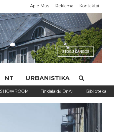
Apie Mus
Reklama
Kontaktai
NT
URBANISTIKA
SHOWROOM
Tinklalaidė DnA+
Biblioteka
Biblio