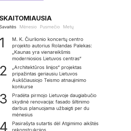
SKAITOMIAUSIA
Savaitės
Mėnesio
Pusmečio
Metų
M. K. Čiurlionio koncertų centro
projekto autorius Rolandas Palekas:
„Kaunas yra vienareikšmis
moderniosios Lietuvos centras“
„Architektūros linijos“ projektas
pripažintas geriausiu Lietuvos
Aukščiausiojo Teismo atnaujinimo
konkurse
Pradėta pirmojo Lietuvoje daugiabučio
skydinė renovacija: fasado šiltinimo
darbus planuojama užbaigti per du
mėnesius
Pasirašyta sutartis dėl Atgimimo aikštės
rekonstrukcijos