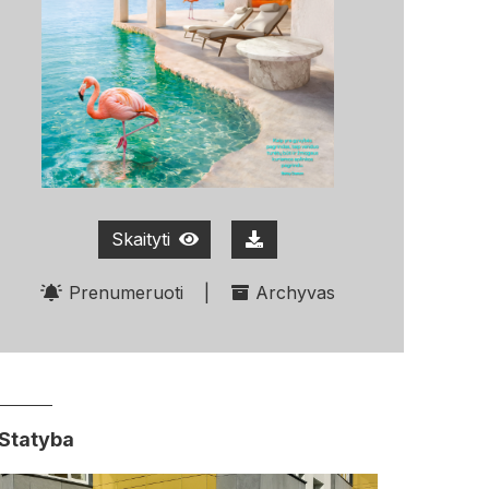
Skaityti
Prenumeruoti
|
Archyvas
Statyba