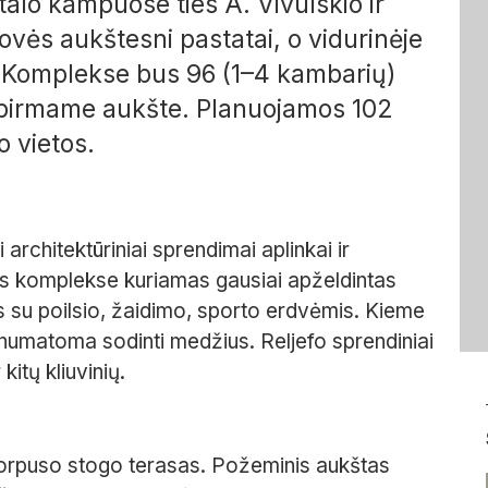
lo kampuose ties A. Vivulskio ir
vės aukštesni pastatai, o vidurinėje
. Komplekse bus 96 (1–4 kambarių)
s pirmame aukšte. Planuojamos 102
 vietos.
 architektūriniai sprendimai aplinkai ir
rins komplekse kuriamas gausiai apželdintas
s su poilsio, žaidimo, sporto erdvėmis. Kieme
numatoma sodinti medžius. Reljefo sprendiniai
itų kliuvinių.
 korpuso stogo terasas. Požeminis aukštas