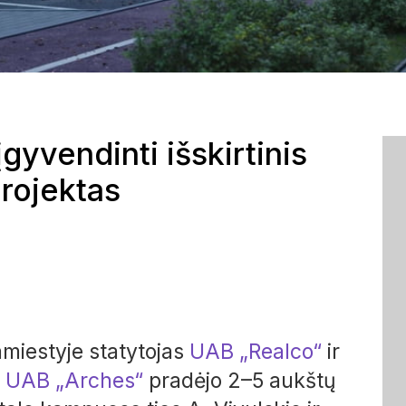
gyvendinti išskirtinis
projektas
amiestyje statytojas
UAB „Realco“
ir
a
UAB „Arches“
pradėjo 2–5 aukštų