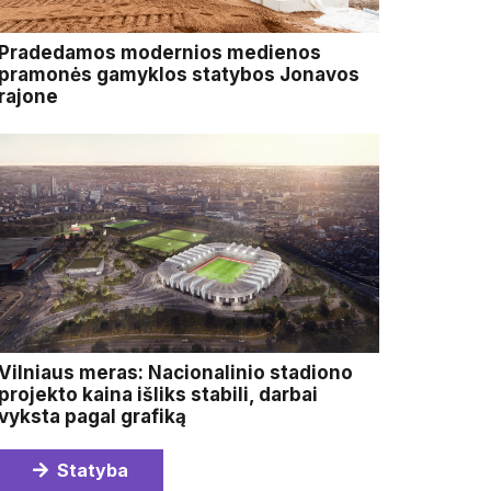
Pradedamos modernios medienos
pramonės gamyklos statybos Jonavos
rajone
Vilniaus meras: Nacionalinio stadiono
projekto kaina išliks stabili, darbai
vyksta pagal grafiką
Statyba