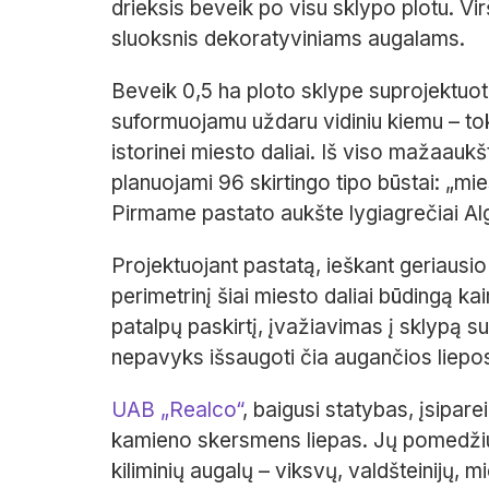
drieksis beveik po visu sklypo plotu. Vi
sluoksnis dekoratyviniams augalams.
Beveik 0,5 ha ploto sklype suprojektu
suformuojamu uždaru vidiniu kiemu – tok
istorinei miesto daliai. Iš viso mažaa
planuojami 96 skirtingo tipo būstai: „mie
Pirmame pastato aukšte lygiagrečiai Al
Projektuojant pastatą, ieškant geriausio
perimetrinį šiai miesto daliai būdingą 
patalpų paskirtį, įvažiavimas į sklypą su
nepavyks išsaugoti čia augančios liepo
UAB „Realco“
, baigusi statybas, įsipar
kamieno skersmens liepas. Jų pomedžiuo
kiliminių augalų – viksvų, valdšteinijų, mi