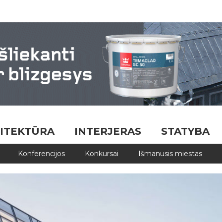
ITEKTŪRA
INTERJERAS
STATYBA
Konferencijos
Konkursai
Išmanusis miestas