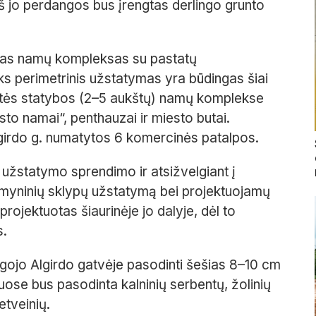
rš jo perdangos bus įrengtas derlingo grunto
otas namų kompleksas su pastatų
s perimetrinis užstatymas yra būdingas šiai
ukštės statybos (2–5 aukštų) namų komplekse
sto namai“, penthauzai ir miesto butai.
girdo g. numatytos 6 komercinės patalpos.
 užstatymo sprendimo ir atsižvelgiant į
kaimyninių sklypų užstatymą bei projektuojamų
projektuotas šiaurinėje jo dalyje, dėl to
s.
eigojo Algirdo gatvėje pasodinti šešias 8–10 cm
se bus pasodinta kalninių serbentų, žolinių
etveinių.