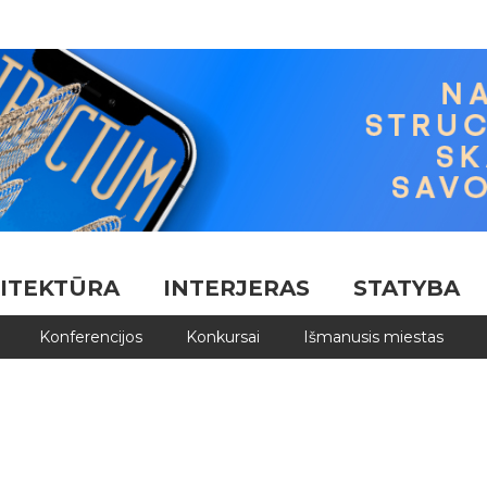
ITEKTŪRA
INTERJERAS
STATYBA
Konferencijos
Konkursai
Išmanusis miestas