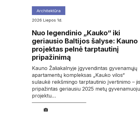
Architektūra
2026
liepos
1d.
Nuo legendinio „Kauko“ iki
geriausio Baltijos šalyse: Kauno
projektas pelnė tarptautinį
pripažinimą
Kauno Žaliakalnyje įgyvendintas gyvenamųjų
apartamentų kompleksas „Kauko vilos“
sulaukė reikšmingo tarptautinio įvertinimo – ji
pripažintas geriausiu 2025 metų gyvenamuoj
projektu…