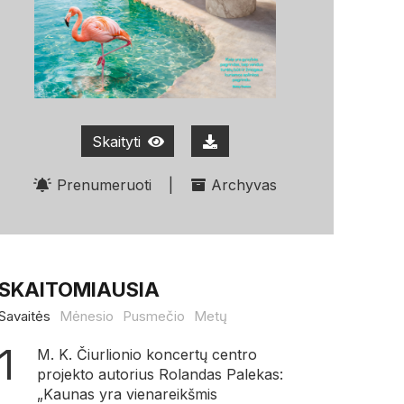
Skaityti
Prenumeruoti
|
Archyvas
SKAITOMIAUSIA
Savaitės
Mėnesio
Pusmečio
Metų
M. K. Čiurlionio koncertų centro
projekto autorius Rolandas Palekas:
„Kaunas yra vienareikšmis