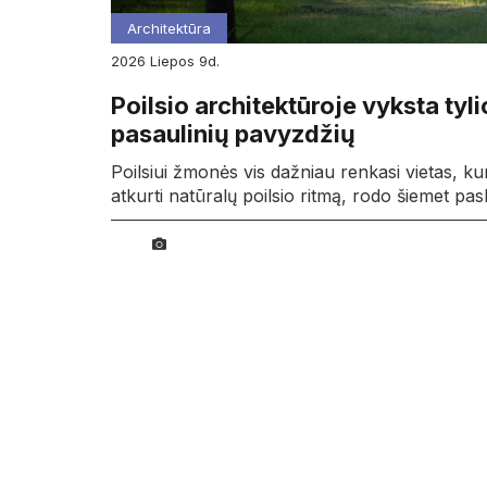
Architektūra
2026
liepos
9d.
Poilsio architektūroje vyksta tyli
pasaulinių pavyzdžių
Poilsiui žmonės vis dažniau renkasi vietas, ku
atkurti natūralų poilsio ritmą, rodo šiemet pa