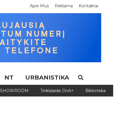
Apie Mus
Reklama
Kontaktai
NT
URBANISTIKA
SHOWROOM
Tinklalaidė DnA+
Biblioteka
Biblio