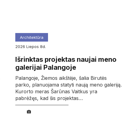
Architektūra
2026
liepos
8d.
Išrinktas projektas naujai meno
galerijai Palangoje
B
Palangoje, Žiemos aikštėje, šalia Birutės
parko, planuojama statyti naują meno galeriją.
Kurorto meras Šarūnas Vaitkus yra
pabrėžęs, kad šis projektas…