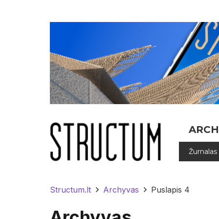
ARCH
Žurnalas
Structum.lt
Archyvas
Puslapis 4
Archyvas