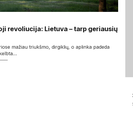
oji revoliucija: Lietuva – tarp geriausių
riose mažiau triukšmo, dirgiklių, o aplinka padeda
skelbta…