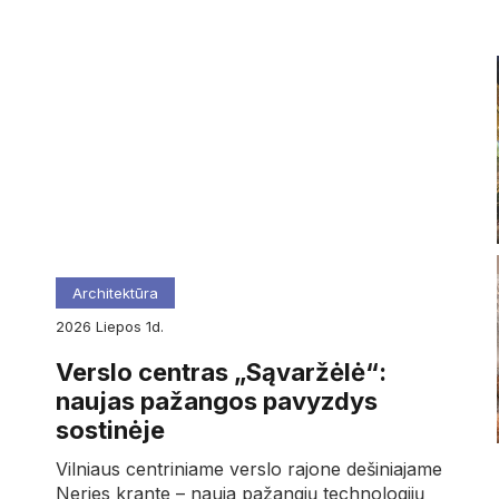
Architektūra
2026
liepos
1d.
Verslo centras „Sąvaržėlė“:
naujas pažangos pavyzdys
sostinėje
Vilniaus centriniame verslo rajone dešiniajame
Neries krante – nauja pažangių technologijų