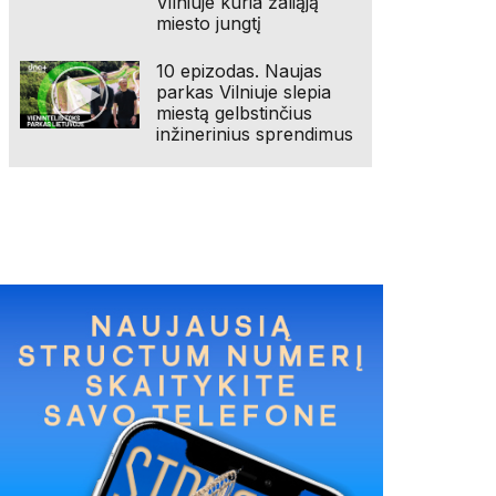
Vilniuje kuria žaliąją
miesto jungtį
10 epizodas. Naujas
parkas Vilniuje slepia
miestą gelbstinčius
inžinerinius sprendimus