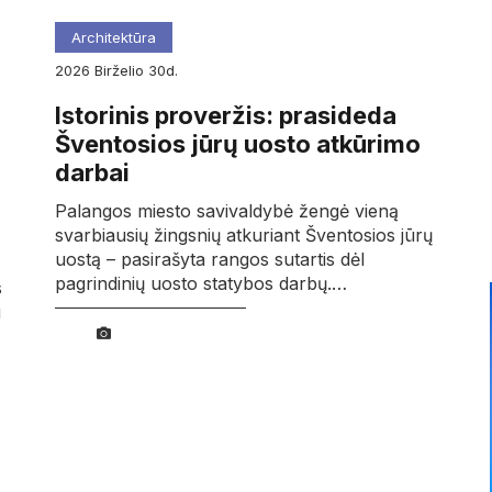
Architektūra
2026
birželio
30d.
Istorinis proveržis: prasideda
Šventosios jūrų uosto atkūrimo
darbai
Palangos miesto savivaldybė žengė vieną
svarbiausių žingsnių atkuriant Šventosios jūrų
uostą – pasirašyta rangos sutartis dėl
pagrindinių uosto statybos darbų.…
s
u