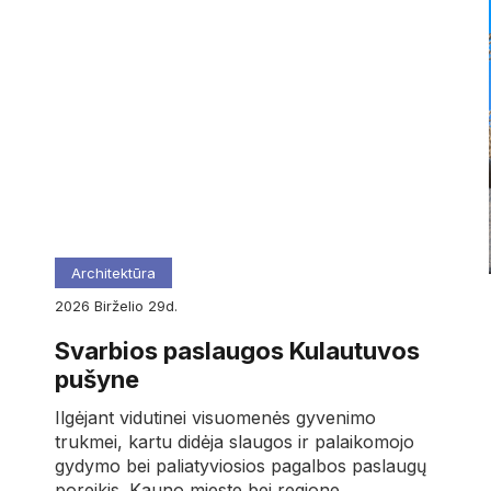
Architektūra
2026
birželio
29d.
Svarbios paslaugos Kulautuvos
pušyne
Ilgėjant vidutinei visuomenės gyvenimo
trukmei, kartu didėja slaugos ir palaikomojo
gydymo bei paliatyviosios pagalbos paslaugų
poreikis. Kauno mieste bei regione…