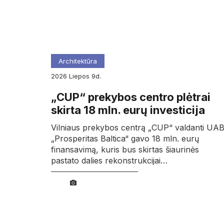
Architektūra
2026
liepos
9d.
„CUP“ prekybos centro plėtrai
skirta 18 mln. eurų investicija
Vilniaus prekybos centrą „CUP“ valdanti UA
„Prosperitas Baltica“ gavo 18 mln. eurų
finansavimą, kuris bus skirtas šiaurinės
pastato dalies rekonstrukcijai…