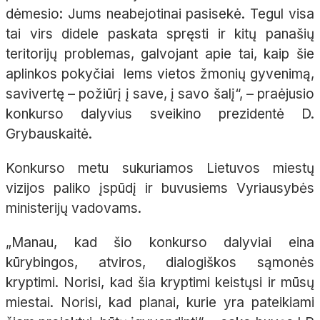
dėmesio: Jums neabejotinai pasisekė. Tegul visa
tai virs didele paskata spręsti ir kitų panašių
teritorijų problemas, galvojant apie tai, kaip šie
aplinkos pokyčiai lems vietos žmonių gyvenimą,
savivertę – požiūrį į save, į savo šalį“, – praėjusio
konkurso dalyvius sveikino prezidentė D.
Grybauskaitė.
Konkurso metu sukuriamos Lietuvos miestų
vizijos paliko įspūdį ir buvusiems Vyriausybės
ministerijų vadovams.
„Manau, kad šio konkurso dalyviai eina
kūrybingos, atviros, dialogiškos sąmonės
kryptimi. Norisi, kad šia kryptimi keistųsi ir mūsų
miestai. Norisi, kad planai, kurie yra pateikiami