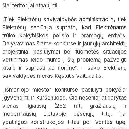
šiai teritorijai atnaujinti.
„Tiek Elektrėnų savivaldybės administracija, tiek
Elektrėnų seniūnija suprato, kad Elektrėnams
trūko kokybiškos poilsio ir pramogų erdvės.
Dalyvavimas šiame konkurse ir jaunųjų architektų
projektiniai pasiūlymai bei tuometės situacijos
vertinimas leido mums į šią problemą pažvelgti
kitaip ir suprasti ko norime“, – sako Elektrėnų
savivaldybės meras Kęstutis Vaitukaitis.
„Išmaniojo miesto“ konkurse pasiūlyti pokyčiai
įgyvendinti ir Kuršėnuose. Čia neseniai atidarytas
vienas ilgiausių (262 m), gražiausių ir
moderniausių Lietuvoje pėsčiųjų tiltų. Tai
ypatingos konstrukcijos tiltas per Ventos upę,