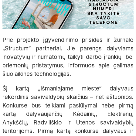
Prie projekto įgyvendinimo prisidės ir žurnalo
„Structum“ partneriai. Jie parengs dalyviams
inovatyvių ir numatomų taikyti darbo įrankių bei
priemonių pristatymus, informuos apie galimas
šiuolaikines technologijas.
Šį kartą „Išmaniajame mieste“ dalyvaus
rekordinis savivaldybių skaičius – net aštuonios.
Konkurse bus teikiami pasiūlymai nebe pirmą
kartą dalyvaujančių Kėdainių, Elektrėnų,
Anykščių, Radviliškio ir Utenos savivaldybių
teritorijoms. Pirmą kartą konkurse dalyvaus ir