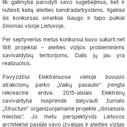
tik galimybė parodyti savo sugebėjimus, bet ir
nutiesti kelią ateities bendradarbystėms. Ilgainiui
šis konkursas smarkiai išaugo ir tapo puikiai
žinomas visoje Lietuvoje.
Per septynerius metus konkursui buvo sukurti net
168 projektai – ateities vizijos probleminėms
savivaldybių teritorijoms. Dalis jų jau yra
realizuotos.
Pavyzdžiui Elektrėnuose vietoje buvusio
atrakcionų parko „Vaikų pasaulis“ įrengta
rekreacinė erdvė. 2015-aisiais Elektrėnų
savivaldybė nusprendė dalyvauti žurnalo
„Structum“ organizuojamame projekte „Išmanusis
miestas“. Jo metu perspektyvūs Lietuvos
architektai pasiūlė savo įžvalgas ir ateities vizijas