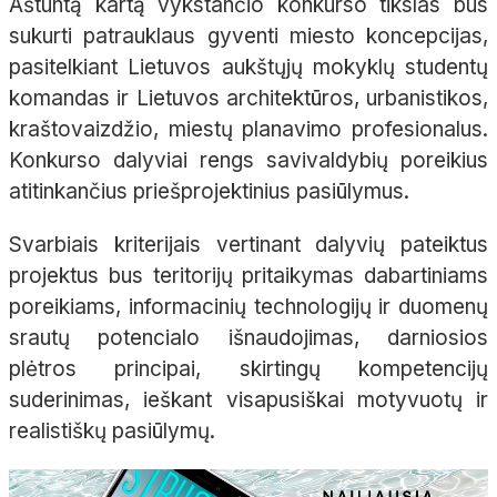
Aštuntą kartą vykstančio konkurso tikslas bus
sukurti patrauklaus gyventi miesto koncepcijas,
pasitelkiant Lietuvos aukštųjų mokyklų studentų
komandas ir Lietuvos architektūros, urbanistikos,
kraštovaizdžio, miestų planavimo profesionalus.
Konkurso dalyviai rengs savivaldybių poreikius
atitinkančius priešprojektinius pasiūlymus.
Svarbiais kriterijais vertinant dalyvių pateiktus
projektus bus teritorijų pritaikymas dabartiniams
poreikiams, informacinių technologijų ir duomenų
srautų potencialo išnaudojimas, darniosios
plėtros principai, skirtingų kompetencijų
suderinimas, ieškant visapusiškai motyvuotų ir
realistiškų pasiūlymų.