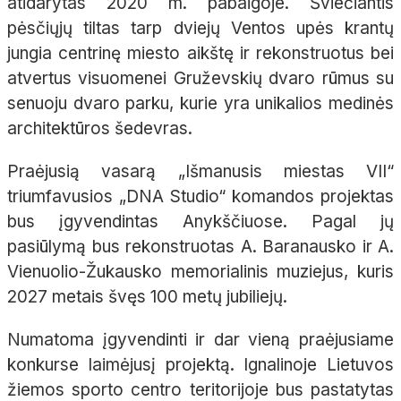
atidarytas 2020 m. pabaigoje. Šviečiantis
pėsčiųjų tiltas tarp dviejų Ventos upės krantų
jungia centrinę miesto aikštę ir rekonstruotus bei
atvertus visuomenei Gruževskių dvaro rūmus su
senuoju dvaro parku, kurie yra unikalios medinės
architektūros šedevras.
Praėjusią vasarą „Išmanusis miestas VII“
triumfavusios „DNA Studio“ komandos projektas
bus įgyvendintas Anykščiuose. Pagal jų
pasiūlymą bus rekonstruotas A. Baranausko ir A.
Vienuolio-Žukausko memorialinis muziejus, kuris
2027 metais švęs 100 metų jubiliejų.
Numatoma įgyvendinti ir dar vieną praėjusiame
konkurse laimėjusį projektą. Ignalinoje Lietuvos
žiemos sporto centro teritorijoje bus pastatytas