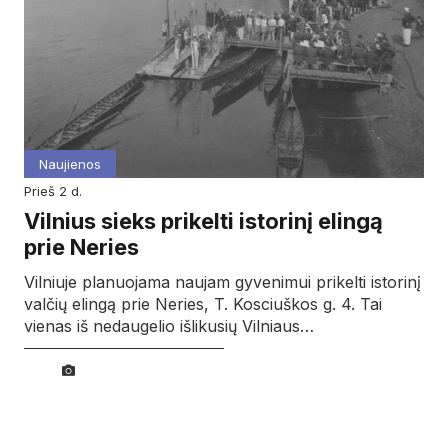
Naujienos
prieš 2 d.
Vilnius sieks prikelti istorinį elingą
prie Neries
Vilniuje planuojama naujam gyvenimui prikelti istorinį
valčių elingą prie Neries, T. Kosciuškos g. 4. Tai
vienas iš nedaugelio išlikusių Vilniaus…