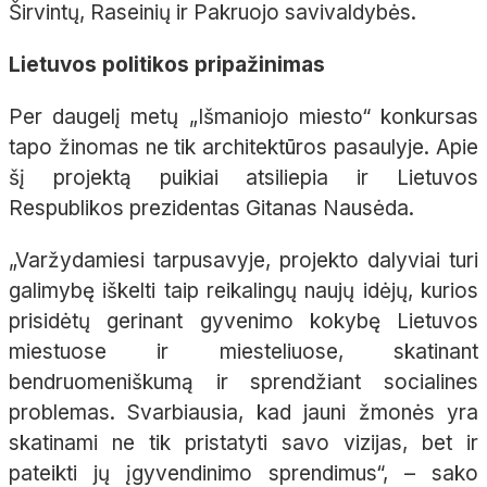
Širvintų, Raseinių ir Pakruojo savivaldybės.
Lietuvos politikos pripažinimas
Per daugelį metų „Išmaniojo miesto“ konkursas
tapo žinomas ne tik architektūros pasaulyje. Apie
šį projektą puikiai atsiliepia ir Lietuvos
Respublikos prezidentas Gitanas Nausėda.
„Varžydamiesi tarpusavyje, projekto dalyviai turi
galimybę iškelti taip reikalingų naujų idėjų, kurios
prisidėtų gerinant gyvenimo kokybę Lietuvos
miestuose ir miesteliuose, skatinant
bendruomeniškumą ir sprendžiant socialines
problemas. Svarbiausia, kad jauni žmonės yra
skatinami ne tik pristatyti savo vizijas, bet ir
pateikti jų įgyvendinimo sprendimus“, – sako