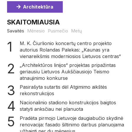
Architektūra
SKAITOMIAUSIA
Savaitės
Mėnesio
Pusmečio
Metų
M. K. Čiurlionio koncertų centro projekto
autorius Rolandas Palekas: „Kaunas yra
vienareikšmis moderniosios Lietuvos centras“
„Architektūros linijos“ projektas pripažintas
geriausiu Lietuvos Aukščiausiojo Teismo
atnaujinimo konkurse
Pasirašyta sutartis dėl Atgimimo aikštės
rekonstrukcijos
Nacionalinio stadiono konstrukcijos baigtos
statyti anksčiau nei planuota
Pradėta pirmojo Lietuvoje daugiabučio skydinė
renovacija: fasado šiltinimo darbus planuojama
užbaigti per du mėnesius