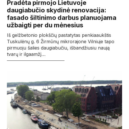
Pradėta pirmojo Lietuvoje
daugiabučio skydinė renovacija:
fasado šiltinimo darbus planuojama
užbaigti per du mėnesius
Iš gelžbetonio plokščių pastatytas penkiaaukštis
Tuskulėnų g. 6 Žirmūnų mikrorajone Vilniuje tapo
pirmuoju šalies daugiabučiu, išbandžiusiu naują
tvarų ir ilgaamžį…