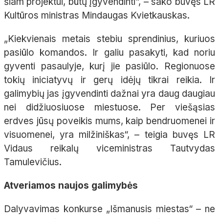
šiam projektui, būtų įgyvendinti“, – sako buvęs LR
Kultūros ministras Mindaugas Kvietkauskas.
„Kiekvienais metais stebiu sprendinius, kuriuos
pasiūlo komandos. Ir galiu pasakyti, kad noriu
gyventi pasaulyje, kurį jie pasiūlo. Regionuose
tokių iniciatyvų ir gerų idėjų tikrai reikia. Ir
galimybių jas įgyvendinti dažnai yra daug daugiau
nei didžiuosiuose miestuose. Per viešąsias
erdves jūsų poveikis mums, kaip bendruomenei ir
visuomenei, yra milžiniškas“, – teigia buvęs LR
Vidaus reikalų viceministras Tautvydas
Tamulevičius.
Atveriamos naujos galimybės
Dalyvavimas konkurse „Išmanusis miestas“ – ne