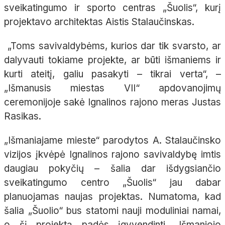
sveikatingumo ir sporto centras „Šuolis“, kurį
projektavo architektas Aistis Stalaučinskas.
„Toms savivaldybėms, kurios dar tik svarsto, ar
dalyvauti tokiame projekte, ar būti išmaniems ir
kurti ateitį, galiu pasakyti – tikrai verta“, –
„Išmanusis miestas VII“ apdovanojimų
ceremonijoje sakė Ignalinos rajono meras Justas
Rasikas.
„Išmaniajame mieste“ parodytos A. Stalaučinsko
vizijos įkvėpė Ignalinos rajono savivaldybę imtis
daugiau pokyčių – šalia dar išdygsiančio
sveikatingumo centro „Šuolis“ jau dabar
planuojamas naujas projektas. Numatoma, kad
šalia „Šuolio“ bus statomi nauji moduliniai namai,
o šį projektą padės įgyvendinti „Išmaniojo