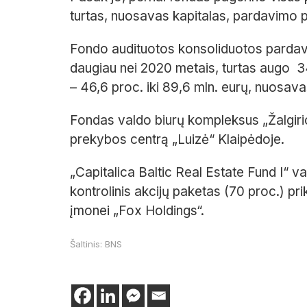
turtas, nuosavas kapitalas, pardavimo p
Fondo audituotos konsoliduotos pardav
daugiau nei 2020 metais, turtas augo 34,2
– 46,6 proc. iki 89,6 mln. eurų, nuosavas
Fondas valdo biurų kompleksus „Žalgirio
prekybos centrą „Luizė“ Klaipėdoje.
„Capitalica Baltic Real Estate Fund I“ 
kontrolinis akcijų paketas (70 proc.) pr
įmonei „Fox Holdings“.
Šaltinis: BNS