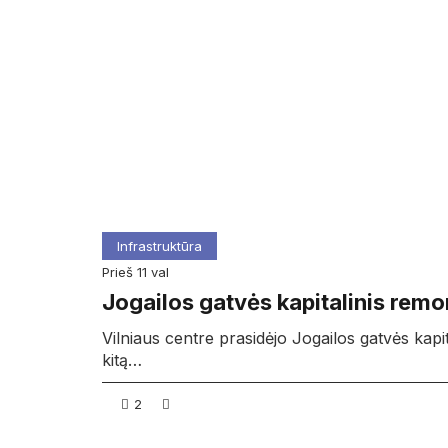
Infrastruktūra
prieš 11 val
Jogailos gatvės kapitalinis remon
Vilniaus centre prasidėjo Jogailos gatvės kapit
kitą…
2