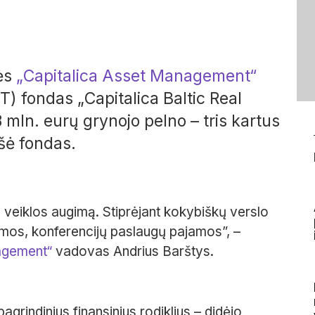
ės
„Capitalica Asset Management“
) fondas „Capitalica Baltic Real
 mln. eurų grynojo pelno – tris kartus
šė fondas.
veiklos augimą. Stiprėjant kokybiškų verslo
omos, konferencijų paslaugų pajamos”, –
agement“
vadovas Andrius Barštys.
grindinius finansinius rodiklius – didėjo