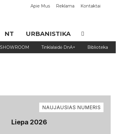
Apie Mus
Reklama
Kontaktai
NT
URBANISTIKA
SHOWROOM
Tinklalaidė DnA+
Biblioteka
Biblio
NAUJAUSIAS NUMERIS
Liepa 2026