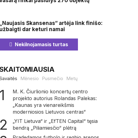
vasarą rinkai pasiūlys 270 objektų
„Naujasis Skansenas“ artėja link finišo:
užbaigti dar keturi namai
Nekilnojamasis turtas
SKAITOMIAUSIA
Savaitės
Mėnesio
Pusmečio
Metų
M. K. Čiurlionio koncertų centro
projekto autorius Rolandas Palekas:
„Kaunas yra vienareikšmis
moderniosios Lietuvos centras“
„YIT Lietuva“ ir „EfTEN Capital“ tęsia
bendrą „Piliamiesčio“ plėtrą
Pradedamos futbolo ir regbio arenos