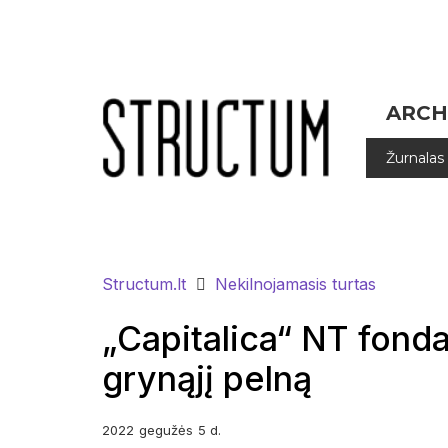
ARCH
Žurnalas
Structum.lt
Nekilnojamasis turtas
„Capitalica“ NT fonda
grynąjį pelną
2022
gegužės
5 d.