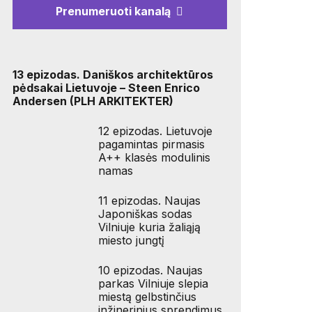
Prenumeruoti kanalą
13 epizodas. Daniškos architektūros
pėdsakai Lietuvoje – Steen Enrico
Andersen (PLH ARKITEKTER)
12 epizodas. Lietuvoje
pagamintas pirmasis
A++ klasės modulinis
namas
11 epizodas. Naujas
Japoniškas sodas
Vilniuje kuria žaliąją
miesto jungtį
10 epizodas. Naujas
parkas Vilniuje slepia
miestą gelbstinčius
inžinerinius sprendimus