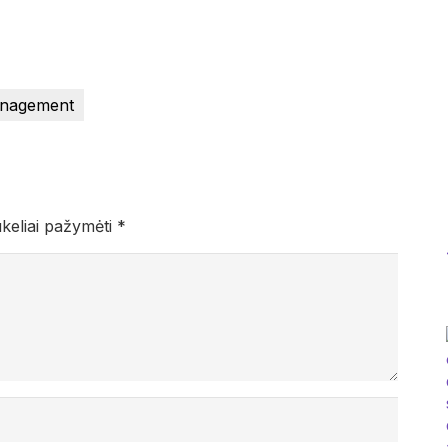
anagement
ukeliai pažymėti
*