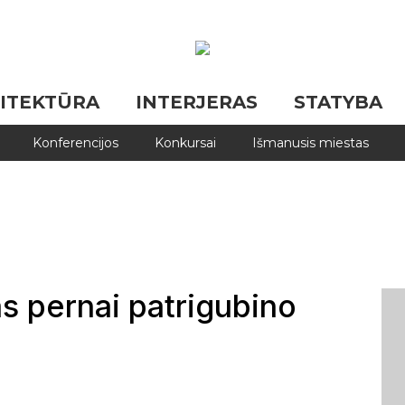
ITEKTŪRA
INTERJERAS
STATYBA
Konferencijos
Konkursai
Išmanusis miestas
s pernai patrigubino