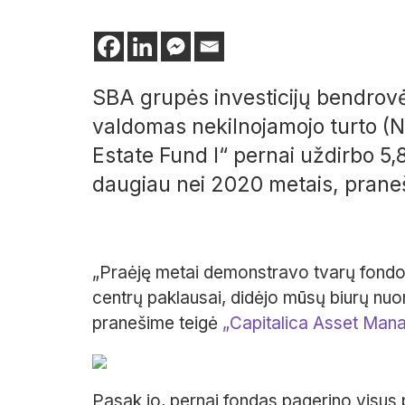
SBA grupės investicijų bendrov
valdomas nekilnojamojo turto (NT
Estate Fund I“ pernai uždirbo 5,8
daugiau nei 2020 metais, prane
„Praėję metai demonstravo tvarų fondo 
centrų paklausai, didėjo mūsų biurų nu
pranešime teigė
„Capitalica Asset Man
Pasak jo, pernai fondas pagerino visus pa