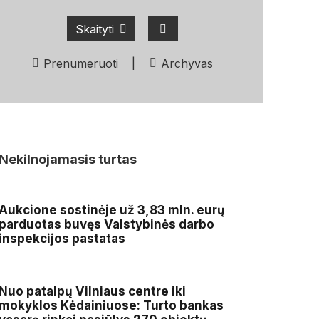
Skaityti
Prenumeruoti
|
Archyvas
Nekilnojamasis turtas
Aukcione sostinėje už 3,83 mln. eurų
parduotas buvęs Valstybinės darbo
inspekcijos pastatas
Nuo patalpų Vilniaus centre iki
mokyklos Kėdainiuose: Turto bankas