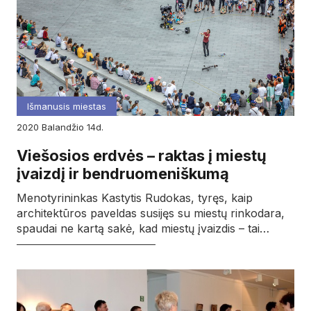
Išmanusis miestas
2020
balandžio
14d.
Viešosios erdvės – raktas į miestų
įvaizdį ir bendruomeniškumą
Menotyrininkas Kastytis Rudokas, tyręs, kaip
architektūros paveldas susijęs su miestų rinkodara,
spaudai ne kartą sakė, kad miestų įvaizdis – tai…