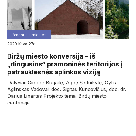
Išmanusis miestas
2020
kovo
27d.
Biržų miesto konversija – iš
„dingusios“ pramoninės teritorijos į
patrauklesnės aplinkos viziją
Dalyviai: Gintarė Būgaitė, Agnė Šeduikytė, Gytis
Aglinskas Vadovai: doc. Sigitas Kuncevičius, doc. dr.
Darius Linartas Projekto tema. Biržų miesto
centrinėje…