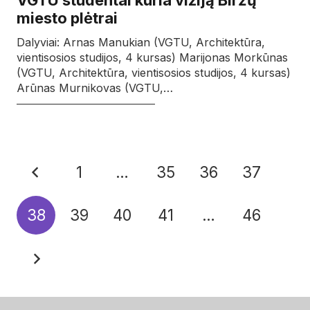
VGTU studentai kuria viziją Biržų
miesto plėtrai
Dalyviai: Arnas Manukian (VGTU, Architektūra,
vientisosios studijos, 4 kursas) Marijonas Morkūnas
(VGTU, Architektūra, vientisosios studijos, 4 kursas)
Arūnas Murnikovas (VGTU,…
1
…
35
36
37
38
39
40
41
…
46