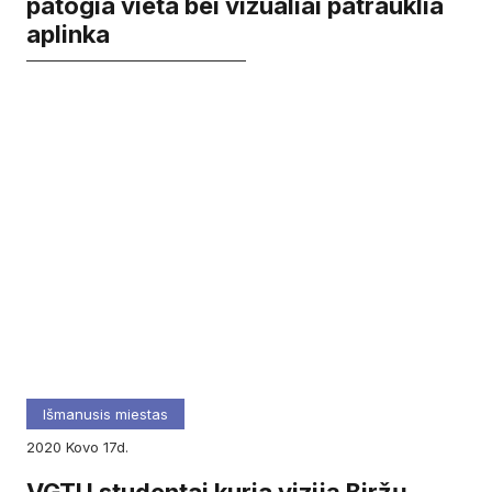
patogia vieta bei vizualiai patrauklia
aplinka
Išmanusis miestas
2020
kovo
17d.