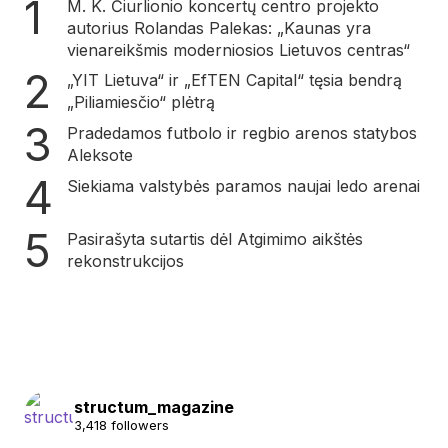
M. K. Čiurlionio koncertų centro projekto
autorius Rolandas Palekas: „Kaunas yra
vienareikšmis moderniosios Lietuvos centras“
„YIT Lietuva“ ir „EfTEN Capital“ tęsia bendrą
„Piliamiesčio“ plėtrą
Pradedamos futbolo ir regbio arenos statybos
Aleksote
Siekiama valstybės paramos naujai ledo arenai
Pasirašyta sutartis dėl Atgimimo aikštės
rekonstrukcijos
structum_magazine
3,418 followers