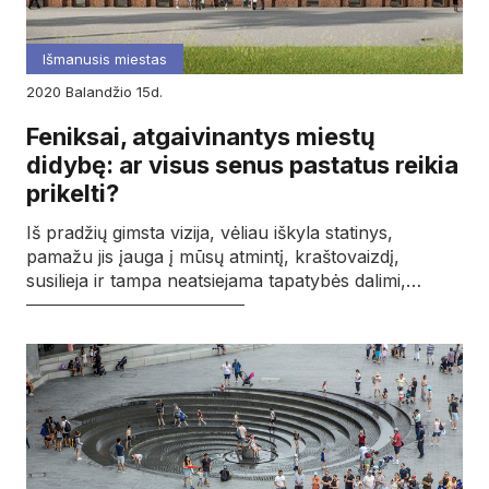
Išmanusis miestas
2020
balandžio
15d.
Feniksai, atgaivinantys miestų
didybę: ar visus senus pastatus reikia
prikelti?
Iš pradžių gimsta vizija, vėliau iškyla statinys,
pamažu jis įauga į mūsų atmintį, kraštovaizdį,
susilieja ir tampa neatsiejama tapatybės dalimi,…