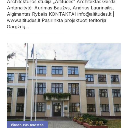
Architektūros studija „Altitudės“ Architektai: Gerda
Antanaitytė, Aurimas Baužys, Andrius Laurinaitis,
Algimantas Rybelis KONTAKTAI info@altitudes.lt |
www.altitudes.lt Pasirinkta projektuoti teritorija
Gargždų…
Išmanusis miestas