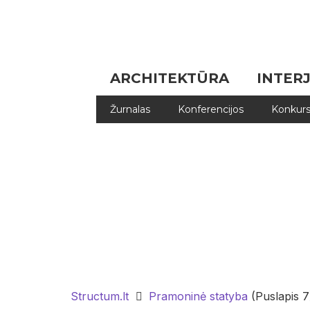
ARCHITEKTŪRA
INTER
Žurnalas
Konferencijos
Konkurs
Structum.lt
Pramoninė statyba
(Puslapis 7