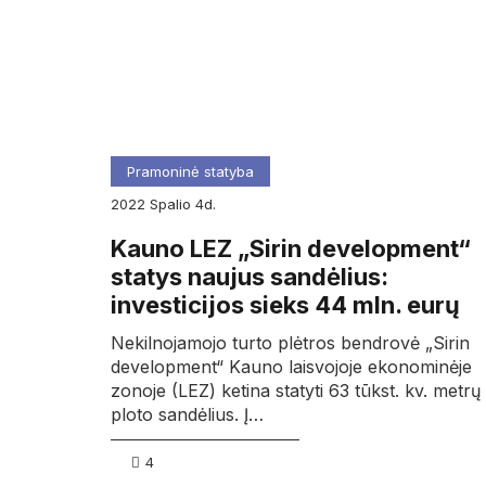
Pramoninė statyba
2022
spalio
4d.
Kauno LEZ „Sirin development“
statys naujus sandėlius:
investicijos sieks 44 mln. eurų
Nekilnojamojo turto plėtros bendrovė „Sirin
development“ Kauno laisvojoje ekonominėje
zonoje (LEZ) ketina statyti 63 tūkst. kv. metrų
ploto sandėlius. Į…
4