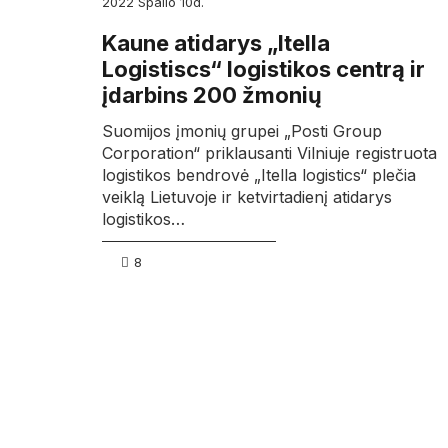
2022
spalio
10d.
Kaune atidarys „Itella
Logistiscs“ logistikos centrą ir
įdarbins 200 žmonių
Suomijos įmonių grupei „Posti Group
Corporation“ priklausanti Vilniuje registruota
logistikos bendrovė „Itella logistics“ plečia
veiklą Lietuvoje ir ketvirtadienį atidarys
logistikos…
8