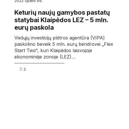
2022
spalio
6d.
Keturių naujų gamybos pastatų
statybai Klaipėdos LEZ – 5 mln.
eurų paskola
Viešųjų investicijų plėtros agentūra (VIPA)
paskolino beveik 5 mln. eurų bendrovei „Flex
Start Two“, kuri Klaipėdos laisvojoje
ekonominėje zonoje (LEZ)…
2