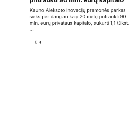
pritraukti 90 mln. eurų kapitalo
Kauno Aleksoto inovacijų pramonės parkas
sieks per daugiau kaip 20 metų pritraukti 90
mln. eurų privataus kapitalo, sukurti 1,1 tūkst.
…
4