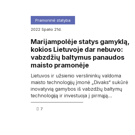
Pramoninė statyba
2022
spalio
21d.
Marijampolėje statys gamyklą,
kokios Lietuvoje dar nebuvo:
vabzdžių baltymus panaudos
maisto pramonėje
Lietuvos ir užsienio verslininkų valdoma
maisto technologijų įmonė „Divaks“ sukūrė
inovatyvią gamybos iš vabzdžių baltymų
technologiją ir investuoja į pirmąją…
7