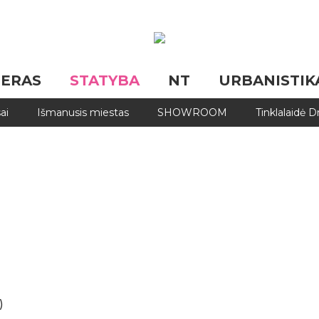
JERAS
STATYBA
NT
URBANISTIK
ai
Išmanusis miestas
SHOWROOM
Tinklalaidė 
)