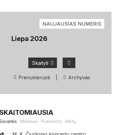
NAUJAUSIAS NUMERIS
Liepa 2026
Skaityti
Prenumeruoti
|
Archyvas
SKAITOMIAUSIA
Savaitės
Mėnesio
Pusmečio
Metų
M. K. Čiurlionio koncertų centro