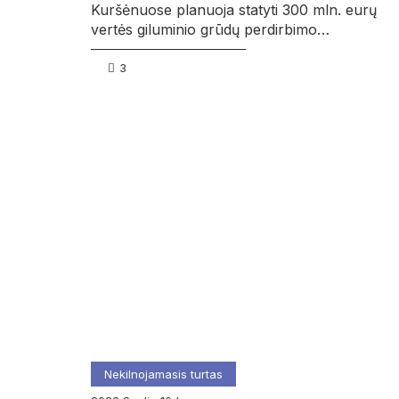
Kuršėnuose planuoja statyti 300 mln. eurų
vertės giluminio grūdų perdirbimo…
3
Nekilnojamasis turtas