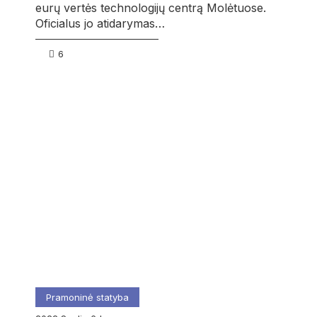
eurų vertės technologijų centrą Molėtuose.
Oficialus jo atidarymas…
6
Pramoninė statyba