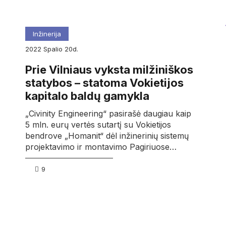
Inžinerija
2022
spalio
20d.
Prie Vilniaus vyksta milžiniškos
statybos – statoma Vokietijos
kapitalo baldų gamykla
„Civinity Engineering“ pasirašė daugiau kaip
5 mln. eurų vertės sutartį su Vokietijos
bendrove „Homanit“ dėl inžinerinių sistemų
projektavimo ir montavimo Pagiriuose…
9