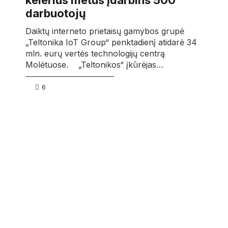
kelerius metus įdarbins 500
darbuotojų
Daiktų interneto prietaisų gamybos grupė
„Teltonika IoT Group“ penktadienį atidarė 34
mln. eurų vertės technologijų centrą
Molėtuose. „Teltonikos“ įkūrėjas…
6