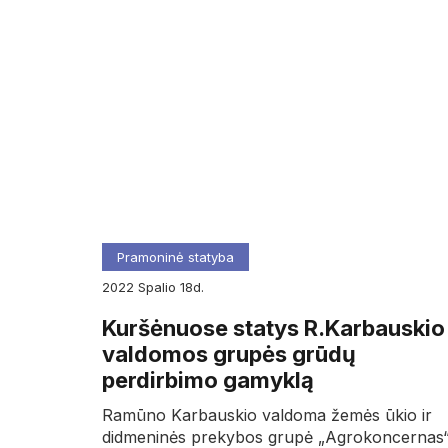
Pramoninė statyba
2022
spalio
18d.
Kuršėnuose statys R.Karbauskio
valdomos grupės grūdų
perdirbimo gamyklą
Ramūno Karbauskio valdoma žemės ūkio ir
didmeninės prekybos grupė „Agrokoncernas