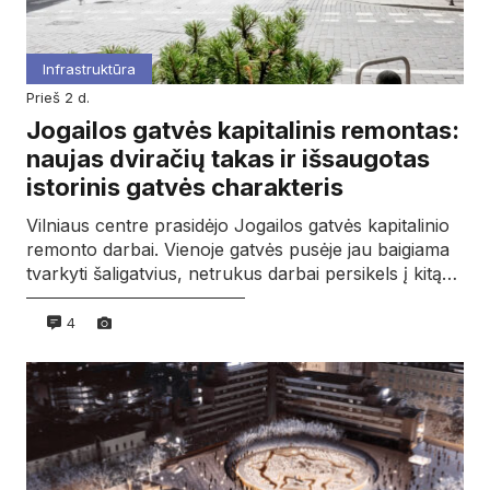
Infrastruktūra
prieš 2 d.
Jogailos gatvės kapitalinis remontas:
naujas dviračių takas ir išsaugotas
istorinis gatvės charakteris
Vilniaus centre prasidėjo Jogailos gatvės kapitalinio
remonto darbai. Vienoje gatvės pusėje jau baigiama
tvarkyti šaligatvius, netrukus darbai persikels į kitą…
4