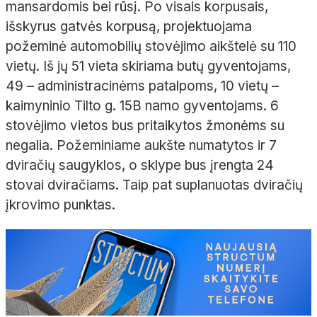
mansardomis bei rūsį. Po visais korpusais,
išskyrus gatvės korpusą, projektuojama
požeminė automobilių stovėjimo aikštelė su 110
vietų. Iš jų 51 vieta skiriama butų gyventojams,
49 – administracinėms patalpoms, 10 vietų –
kaimyninio Tilto g. 15B namo gyventojams. 6
stovėjimo vietos bus pritaikytos žmonėms su
negalia. Požeminiame aukšte numatytos ir 7
dviračių saugyklos, o sklype bus įrengta 24
stovai dviračiams. Taip pat suplanuotas dviračių
įkrovimo punktas.