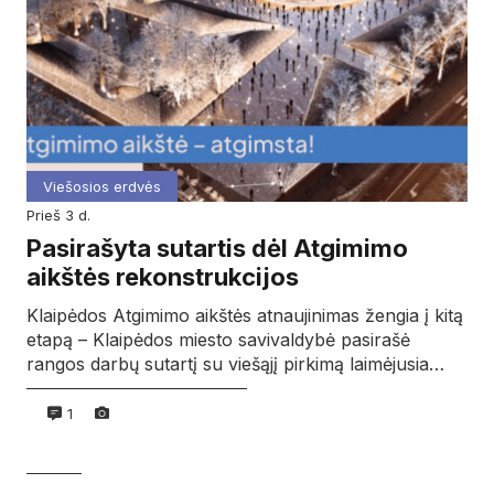
Viešosios erdvės
prieš 3 d.
Pasirašyta sutartis dėl Atgimimo
aikštės rekonstrukcijos
Klaipėdos Atgimimo aikštės atnaujinimas žengia į kitą
etapą – Klaipėdos miesto savivaldybė pasirašė
rangos darbų sutartį su viešąjį pirkimą laimėjusia…
1