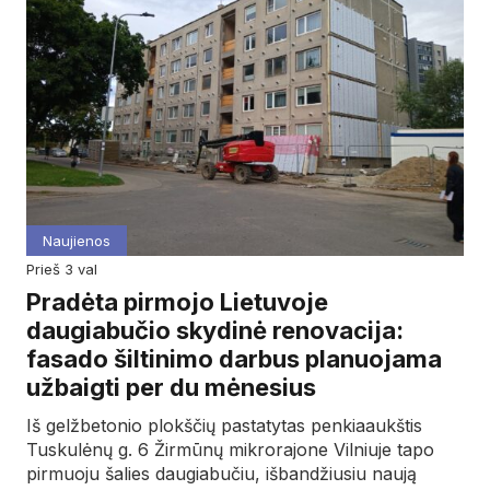
Naujienos
prieš 3 val
Pradėta pirmojo Lietuvoje
daugiabučio skydinė renovacija:
fasado šiltinimo darbus planuojama
užbaigti per du mėnesius
Iš gelžbetonio plokščių pastatytas penkiaaukštis
Tuskulėnų g. 6 Žirmūnų mikrorajone Vilniuje tapo
pirmuoju šalies daugiabučiu, išbandžiusiu naują