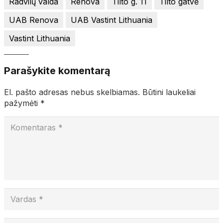
Radvilų valda
Renova
Tilto g. 11
Tilto gatvė
UAB Renova
UAB Vastint Lithuania
Vastint Lithuania
Parašykite komentarą
El. pašto adresas nebus skelbiamas.
Būtini laukeliai
pažymėti
*