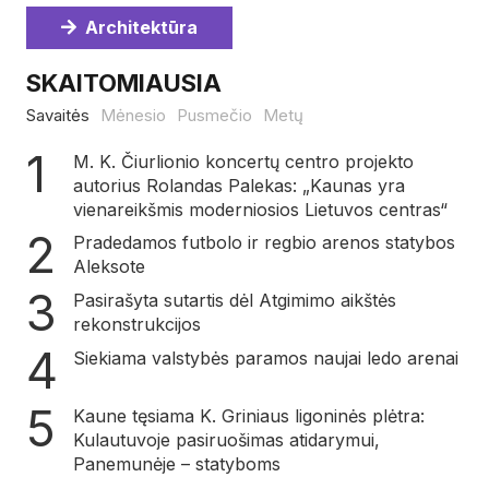
Architektūra
SKAITOMIAUSIA
Savaitės
Mėnesio
Pusmečio
Metų
M. K. Čiurlionio koncertų centro projekto
autorius Rolandas Palekas: „Kaunas yra
vienareikšmis moderniosios Lietuvos centras“
Pradedamos futbolo ir regbio arenos statybos
Aleksote
Pasirašyta sutartis dėl Atgimimo aikštės
rekonstrukcijos
Siekiama valstybės paramos naujai ledo arenai
Kaune tęsiama K. Griniaus ligoninės plėtra:
Kulautuvoje pasiruošimas atidarymui,
Panemunėje – statyboms