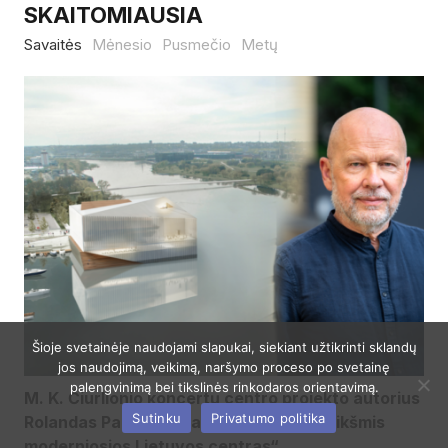
SKAITOMIAUSIA
Savaitės
Mėnesio
Pusmečio
Metų
Šioje svetainėje naudojami slapukai, siekiant užtikrinti sklandų
jos naudojimą, veikimą, naršymo proceso po svetainę
palengvinimą bei tikslinės rinkodaros orientavimą.
M. K. Čiurlionio koncertų centro projekto autorius
Sutinku
Privatumo politika
Rolandas Palekas: „Kaunas yra vienareikšmis
moderniosios Lietuvos centras“