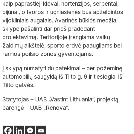
kaip paprastieji klevai, hortenzijos, serbentai,
bijūnai, o tvoros ir ugniasienės bus apželdintos
vijokliniais augalais. Avarinės būklės medžiai
sklype pašalinti dar prieš pradedant
projektavimą. Teritorijoje įrengiama vaikų
žaidimų aikštelė, sporto erdvė paaugliams bei
ramios poilsio zonos gyventojams.
Į sklypą numatyti du patekimai – per požeminę
automobilių saugyklą iš Tilto g. 9 ir tiesiogiai iš
Tilto gatvės.
Statytojas – UAB „Vastint Lithuania“, projektą
parengė – UAB „Renova“.