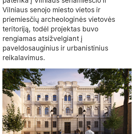
patenka į Vilniaus senamiesčio ir
Vilniaus senojo miesto vietos ir
priemiesčių archeologinės vietovės
teritoriją, todėl projektas buvo
rengiamas atsižvelgiant į
paveldosauginius ir urbanistinius
reikalavimus.