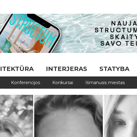
ITEKTŪRA
INTERJERAS
STATYBA
Konferencijos
Konkursai
Išmanusis miestas