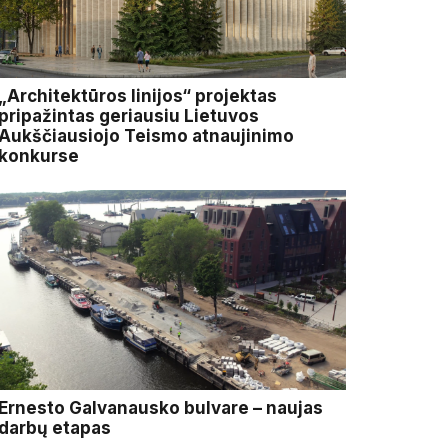
„Architektūros linijos“ projektas
pripažintas geriausiu Lietuvos
Aukščiausiojo Teismo atnaujinimo
konkurse
Ernesto Galvanausko bulvare – naujas
darbų etapas