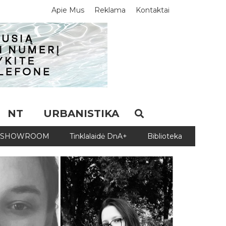
Apie Mus
Reklama
Kontaktai
NT
URBANISTIKA
SHOWROOM
Tinklalaidė DnA+
Biblioteka
Biblio