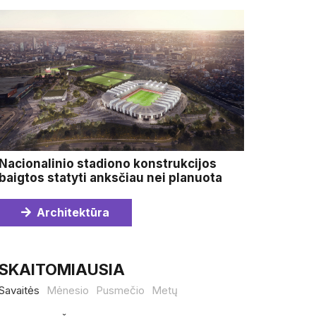
Nacionalinio stadiono konstrukcijos
baigtos statyti anksčiau nei planuota
Architektūra
SKAITOMIAUSIA
Savaitės
Mėnesio
Pusmečio
Metų