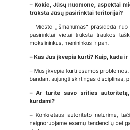
– Kokie, Jūsų nuomone, aspektai mi
trūksta Jūsų pasirinktai teritorijai?
– Miesto „išmanumas“ prasideda nuo i
pasirinktai vietai trūksta traukos taš
mokslininkus, menininkus ir pan.
– Kas Jus įkvepia kurti? Kaip, kada ir
– Mus įkvepia kurti esamos problemos. Si
bandant sujungti skirtingas disciplinas, pav
– Ar turite savo srities autoritetą,
kurdami?
– Konkretaus autoriteto neturime, tači
neignoruojame esamų tendencijų bei gars