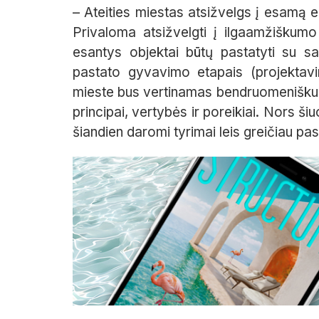
– Ateities miestas atsižvelgs į esamą ek
Privaloma atsižvelgti į ilgaamžiškumo 
esantys objektai būtų pastatyti su s
pastato gyvavimo etapais (projektav
mieste bus vertinamas bendruomeniškuma
principai, vertybės ir poreikiai. Nors š
šiandien daromi tyrimai leis greičiau pasi