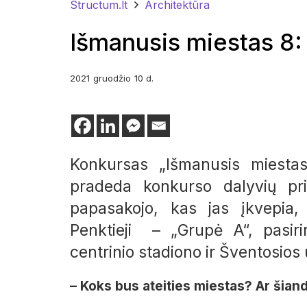
Structum.lt
Architektūra
Išmanusis miestas 8:
2021
gruodžio
10 d.
Konkursas „Išmanusis miestas
pradeda konkurso dalyvių pr
papasakojo, kas jas įkvepia, 
Penktieji – „Grupė A“, pasiri
centrinio stadiono ir Šventosios
– Koks bus ateities miestas? Ar šiand