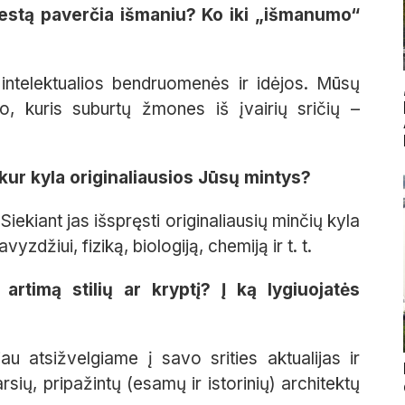
estą paverčia išmaniu? Ko iki „išmanumo“
ntelektualios bendruomenės ir idėjos. Mūsų
ko, kuris suburtų žmones iš įvairių sričių –
 kur kyla originaliausios Jūsų mintys?
ekiant jas išspręsti originaliausių minčių kyla
yzdžiui, fiziką, biologiją, chemiją ir t. t.
 artimą stilių ar kryptį? Į ką lygiuojatės
au atsižvelgiame į savo srities aktualijas ir
ių, pripažintų (esamų ir istorinių) architektų