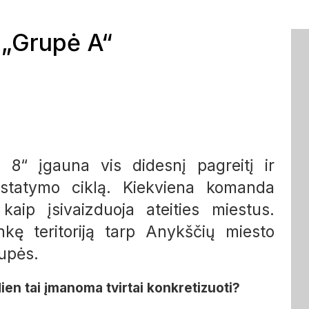
 „Grupė A“
 8“ įgauna vis didesnį pagreitį ir
istatymo ciklą. Kiekviena komanda
kaip įsivaizduoja ateities miestus.
nkę teritoriją tarp Anykščių miesto
 upės.
ien tai įmanoma tvirtai konkretizuoti?