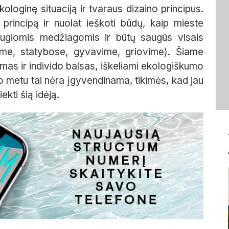
ologinę situaciją ir tvaraus dizaino principus.
principą ir nuolat ieškoti būdų, kaip mieste
augiomis medžiagomis ir būtų saugūs visais
ime, statybose, gyvavime, griovime). Šiame
s ir individo balsas, iškeliami ekologiškumo
iuo metu tai nėra įgyvendinama, tikimės, kad jau
ekti šią idėją.