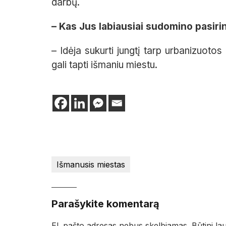
darbų.
– Kas Jus labiausiai sudomino pasirin
– Idėja sukurti jungtį tarp urbanizuoto
gali tapti išmaniu miestu.
Išmanusis miestas
Parašykite komentarą
El. pašto adresas nebus skelbiamas.
Būtini la