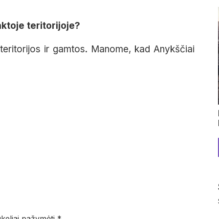
ktoje teritorijoje?
s teritorijos ir gamtos. Manome, kad Anykščiai
ukeliai pažymėti
*