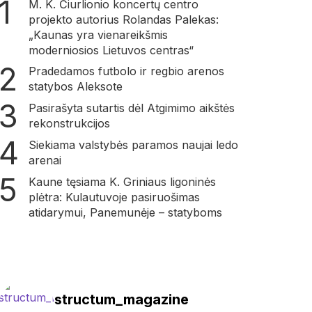
M. K. Čiurlionio koncertų centro
projekto autorius Rolandas Palekas:
„Kaunas yra vienareikšmis
moderniosios Lietuvos centras“
Pradedamos futbolo ir regbio arenos
statybos Aleksote
Pasirašyta sutartis dėl Atgimimo aikštės
rekonstrukcijos
Siekiama valstybės paramos naujai ledo
arenai
Kaune tęsiama K. Griniaus ligoninės
plėtra: Kulautuvoje pasiruošimas
atidarymui, Panemunėje – statyboms
structum_magazine