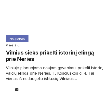
Naujienos
prieš 2 d.
Vilnius sieks prikelti istorinį elingą
prie Neries
Vilniuje planuojama naujam gyvenimui prikelti istorinį
valčių elingą prie Neries, T. Kosciuškos g. 4. Tai
vienas iš nedaugelio išlikusių Vilniaus…