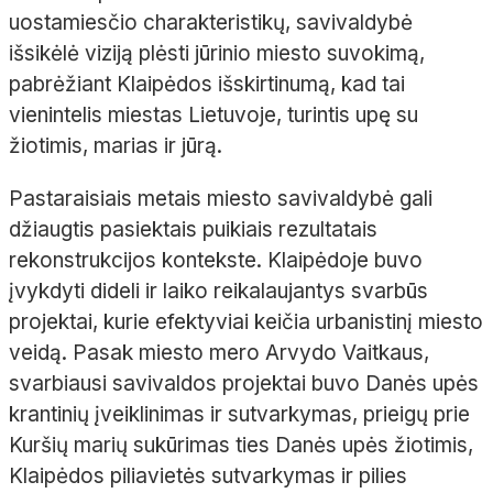
uostamiesčio charakteristikų, savivaldybė
išsikėlė viziją plėsti jūrinio miesto suvokimą,
pabrėžiant Klaipėdos išskirtinumą, kad tai
vienintelis miestas Lietuvoje, turintis upę su
žiotimis, marias ir jūrą.
Pastaraisiais metais miesto savivaldybė gali
džiaugtis pasiektais puikiais rezultatais
rekonstrukcijos kontekste. Klaipėdoje buvo
įvykdyti dideli ir laiko reikalaujantys svarbūs
projektai, kurie efektyviai keičia urbanistinį miesto
veidą. Pasak miesto mero Arvydo Vaitkaus,
svarbiausi savivaldos projektai buvo Danės upės
krantinių įveiklinimas ir sutvarkymas, prieigų prie
Kuršių marių sukūrimas ties Danės upės žiotimis,
Klaipėdos piliavietės sutvarkymas ir pilies