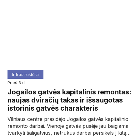
Infrastruktūra
prieš 3 d.
Jogailos gatvės kapitalinis remontas:
naujas dviračių takas ir išsaugotas
istorinis gatvės charakteris
Vilniaus centre prasidėjo Jogailos gatvės kapitalinio
remonto darbai. Vienoje gatvės pusėje jau baigiama
tvarkyti šaligatvius, netrukus darbai persikels į kitą…