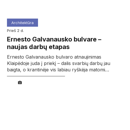
Architektūra
prieš 2 d.
Ernesto Galvanausko bulvare –
naujas darbų etapas
Ernesto Galvanausko bulvaro atnaujinimas
Klaipėdoje juda į priekį – dalis svarbių darbų jau
baigta, o krantinėje vis labiau ryškėja matomi…