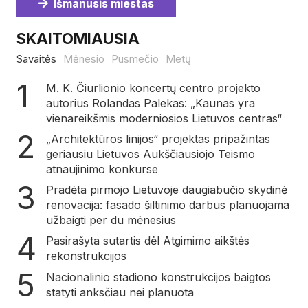
Išmanusis miestas
SKAITOMIAUSIA
Savaitės
Mėnesio
Pusmečio
Metų
M. K. Čiurlionio koncertų centro projekto
autorius Rolandas Palekas: „Kaunas yra
vienareikšmis moderniosios Lietuvos centras“
„Architektūros linijos“ projektas pripažintas
geriausiu Lietuvos Aukščiausiojo Teismo
atnaujinimo konkurse
Pradėta pirmojo Lietuvoje daugiabučio skydinė
renovacija: fasado šiltinimo darbus planuojama
užbaigti per du mėnesius
Pasirašyta sutartis dėl Atgimimo aikštės
rekonstrukcijos
Nacionalinio stadiono konstrukcijos baigtos
statyti anksčiau nei planuota