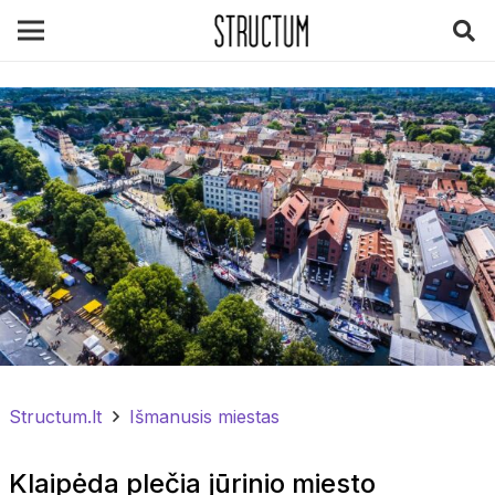
Structum.lt
Išmanusis miestas
Klaipėda plečia jūrinio miesto