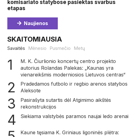
komisariato statybose pasiektas svarbus
etapas
Naujienos
SKAITOMIAUSIA
Savaitės
Mėnesio
Pusmečio
Metų
M. K. Čiurlionio koncertų centro projekto
autorius Rolandas Palekas: „Kaunas yra
vienareikšmis moderniosios Lietuvos centras“
Pradedamos futbolo ir regbio arenos statybos
Aleksote
Pasirašyta sutartis dėl Atgimimo aikštės
rekonstrukcijos
Siekiama valstybės paramos naujai ledo arenai
Kaune tęsiama K. Griniaus ligoninės plėtra: