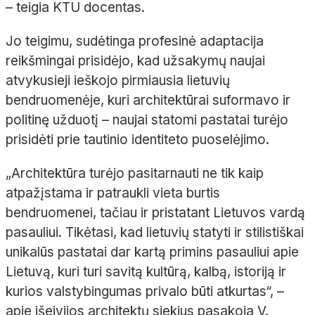
– teigia KTU docentas.
Jo teigimu, sudėtinga profesinė adaptacija
reikšmingai prisidėjo, kad užsakymų naujai
atvykusieji ieškojo pirmiausia lietuvių
bendruomenėje, kuri architektūrai suformavo ir
politinę užduotį – naujai statomi pastatai turėjo
prisidėti prie tautinio identiteto puoselėjimo.
„Architektūra turėjo pasitarnauti ne tik kaip
atpažįstama ir patraukli vieta burtis
bendruomenei, tačiau ir pristatant Lietuvos vardą
pasauliui. Tikėtasi, kad lietuvių statyti ir stilistiškai
unikalūs pastatai dar kartą primins pasauliui apie
Lietuvą, kuri turi savitą kultūrą, kalbą, istoriją ir
kurios valstybingumas privalo būti atkurtas“, –
apie išeivijos architektų siekius pasakoja V.