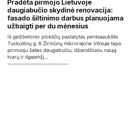
Pradėta pirmojo Lietuvoje
daugiabučio skydinė renovacija:
fasado šiltinimo darbus planuojama
užbaigti per du mėnesius
Iš gelžbetonio plokščių pastatytas penkiaaukštis
Tuskulėnų g. 6 Žirmūnų mikrorajone Vilniuje tapo
pirmuoju šalies daugiabučiu, išbandžiusiu naują
tvarų ir ilgaamžį…