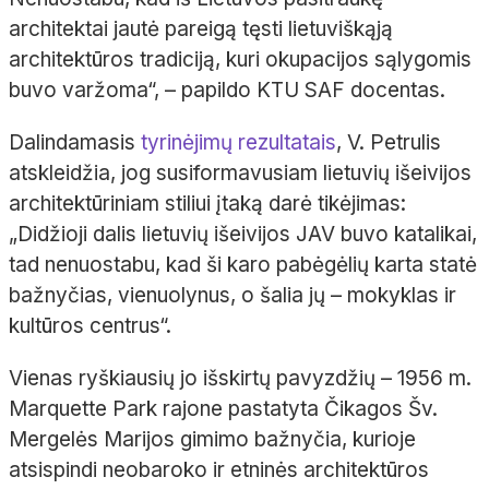
architektai jautė pareigą tęsti lietuviškąją
architektūros tradiciją, kuri okupacijos sąlygomis
buvo varžoma“, – papildo KTU SAF docentas.
Dalindamasis
tyrinėjimų rezultatais
, V. Petrulis
atskleidžia, jog susiformavusiam lietuvių išeivijos
architektūriniam stiliui įtaką darė tikėjimas:
„Didžioji dalis lietuvių išeivijos JAV buvo katalikai,
tad nenuostabu, kad ši karo pabėgėlių karta statė
bažnyčias, vienuolynus, o šalia jų – mokyklas ir
kultūros centrus“.
Vienas ryškiausių jo išskirtų pavyzdžių – 1956 m.
Marquette Park rajone pastatyta Čikagos Šv.
Mergelės Marijos gimimo bažnyčia, kurioje
atsispindi neobaroko ir etninės architektūros