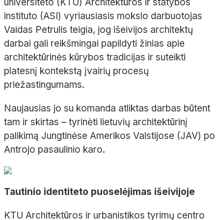
universiteto (KTU) Architektūros ir statybos
instituto (ASI) vyriausiasis mokslo darbuotojas
Vaidas Petrulis teigia, jog išeivijos architektų
darbai gali reikšmingai papildyti žinias apie
architektūrinės kūrybos tradicijas ir suteikti
platesnį kontekstą įvairių procesų
priežastingumams.
Naujausias jo su komanda atliktas darbas būtent
tam ir skirtas – tyrinėti lietuvių architektūrinį
palikimą Jungtinėse Amerikos Valstijose (JAV) po
Antrojo pasaulinio karo.
Tautinio identiteto puoselėjimas išeivijoje
KTU Architektūros ir urbanistikos tyrimų centro