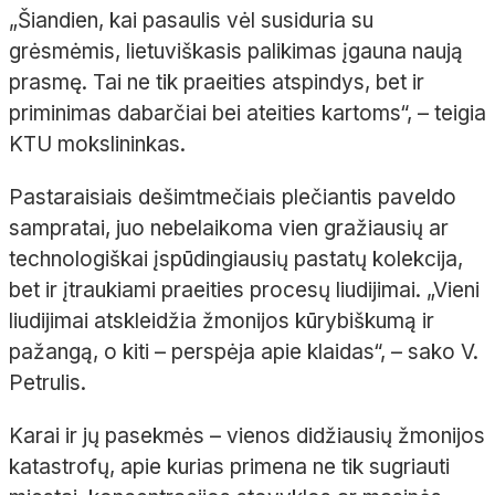
„Šiandien, kai pasaulis vėl susiduria su
grėsmėmis, lietuviškasis palikimas įgauna naują
prasmę. Tai ne tik praeities atspindys, bet ir
priminimas dabarčiai bei ateities kartoms“, – teigia
KTU mokslininkas.
Pastaraisiais dešimtmečiais plečiantis paveldo
sampratai, juo nebelaikoma vien gražiausių ar
technologiškai įspūdingiausių pastatų kolekcija,
bet ir įtraukiami praeities procesų liudijimai. „Vieni
liudijimai atskleidžia žmonijos kūrybiškumą ir
pažangą, o kiti – perspėja apie klaidas“, – sako V.
Petrulis.
Karai ir jų pasekmės – vienos didžiausių žmonijos
katastrofų, apie kurias primena ne tik sugriauti