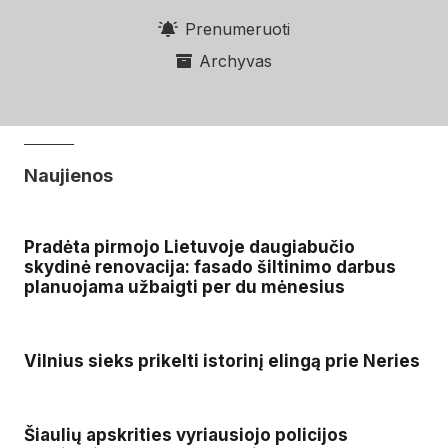
Prenumeruoti
Archyvas
Naujienos
Pradėta pirmojo Lietuvoje daugiabučio
skydinė renovacija: fasado šiltinimo darbus
planuojama užbaigti per du mėnesius
Vilnius sieks prikelti istorinį elingą prie Neries
Šiaulių apskrities vyriausiojo policijos