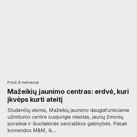
prieš 8 mėnesiai
Mažeikių jaunimo centras: erdvė, kuri
įkvėps kurti ateitį
Studenčių akimis, Mažeikių jaunimo daugiafunkciame
užimtumo centre susijungia miestas, jaunų žmonių
poreikiai ir šiuolaikinės saviraiškos galimybės. Pasak
komandos M&M, ši…