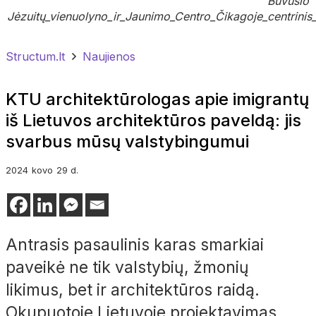
Buvusio
Jėzuitų_vienuolyno_ir_Jaunimo_Centro_Čikagoje_centrini
Structum.lt
Naujienos
KTU architektūrologas apie imigrantų
iš Lietuvos architektūros paveldą: jis
svarbus mūsų valstybingumui
2024
kovo
29 d.
Antrasis pasaulinis karas smarkiai
paveikė ne tik valstybių, žmonių
likimus, bet ir architektūros raidą.
Okupuotoje Lietuvoje projektavimas