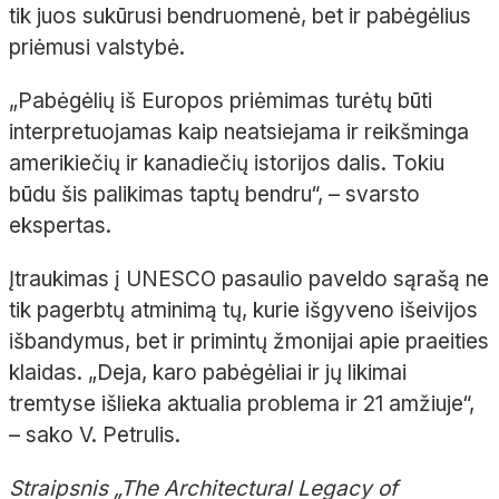
tik juos sukūrusi bendruomenė, bet ir pabėgėlius
priėmusi valstybė.
„Pabėgėlių iš Europos priėmimas turėtų būti
interpretuojamas kaip neatsiejama ir reikšminga
amerikiečių ir kanadiečių istorijos dalis. Tokiu
būdu šis palikimas taptų bendru“, – svarsto
ekspertas.
Įtraukimas į UNESCO pasaulio paveldo sąrašą ne
tik pagerbtų atminimą tų, kurie išgyveno išeivijos
išbandymus, bet ir primintų žmonijai apie praeities
klaidas. „Deja, karo pabėgėliai ir jų likimai
tremtyse išlieka aktualia problema ir 21 amžiuje“,
– sako V. Petrulis.
Straipsnis „The Architectural Legacy of