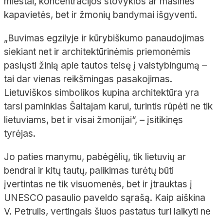
miestai, koncentracijos stovyklos ar masinės
kapavietės, bet ir žmonių bandymai išgyventi.
„Buvimas egzilyje ir kūrybiškumo panaudojimas
siekiant net ir architektūrinėmis priemonėmis
pasiųsti žinią apie tautos teisę į valstybingumą –
tai dar vienas reikšmingas pasakojimas.
Lietuviškos simbolikos kupina architektūra yra
tarsi paminklas Šaltajam karui, turintis rūpėti ne tik
lietuviams, bet ir visai žmonijai“, – įsitikinęs
tyrėjas.
Jo paties manymu, pabėgėlių, tik lietuvių ar
bendrai ir kitų tautų, palikimas turėtų būti
įvertintas ne tik visuomenės, bet ir įtrauktas į
UNESCO pasaulio paveldo sąrašą. Kaip aiškina
V. Petrulis, vertingais šiuos pastatus turi laikyti ne