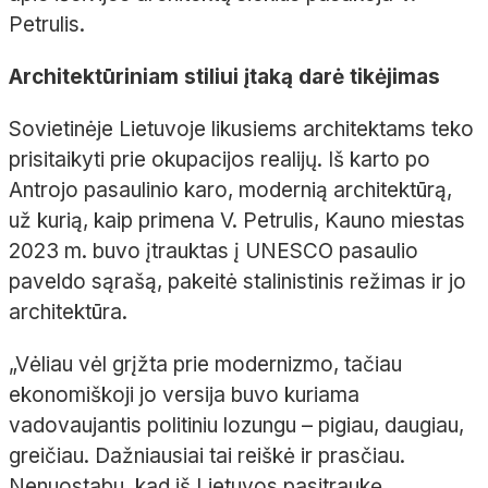
Petrulis.
Architektūriniam stiliui įtaką darė tikėjimas
Sovietinėje Lietuvoje likusiems architektams teko
prisitaikyti prie okupacijos realijų. Iš karto po
Antrojo pasaulinio karo, modernią architektūrą,
už kurią, kaip primena V. Petrulis, Kauno miestas
2023 m. buvo įtrauktas į UNESCO pasaulio
paveldo sąrašą, pakeitė stalinistinis režimas ir jo
architektūra.
„Vėliau vėl grįžta prie modernizmo, tačiau
ekonomiškoji jo versija buvo kuriama
vadovaujantis politiniu lozungu – pigiau, daugiau,
greičiau. Dažniausiai tai reiškė ir prasčiau.
Nenuostabu, kad iš Lietuvos pasitraukę