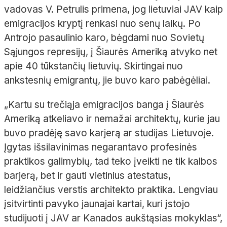
vadovas V. Petrulis primena, jog lietuviai JAV kaip
emigracijos kryptį renkasi nuo senų laikų. Po
Antrojo pasaulinio karo, bėgdami nuo Sovietų
Sąjungos represijų, į Šiaurės Ameriką atvyko net
apie 40 tūkstančių lietuvių. Skirtingai nuo
ankstesnių emigrantų, jie buvo karo pabėgėliai.
„Kartu su trečiąja emigracijos banga į Šiaurės
Ameriką atkeliavo ir nemažai architektų, kurie jau
buvo pradėję savo karjerą ar studijas Lietuvoje.
Įgytas išsilavinimas negarantavo profesinės
praktikos galimybių, tad teko įveikti ne tik kalbos
barjerą, bet ir gauti vietinius atestatus,
leidžiančius verstis architekto praktika. Lengviau
įsitvirtinti pavyko jaunajai kartai, kuri įstojo
studijuoti į JAV ar Kanados aukštąsias mokyklas“,