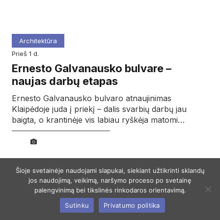
Architektūra
prieš 1 d.
Ernesto Galvanausko bulvare –
naujas darbų etapas
Ernesto Galvanausko bulvaro atnaujinimas
Klaipėdoje juda į priekį – dalis svarbių darbų jau
baigta, o krantinėje vis labiau ryškėja matomi…
Šioje svetainėje naudojami slapukai, siekiant užtikrinti sklandų
jos naudojimą, veikimą, naršymo proceso po svetainę
palengvinimą bei tikslinės rinkodaros orientavimą.
Sutinku
Privatumo politika