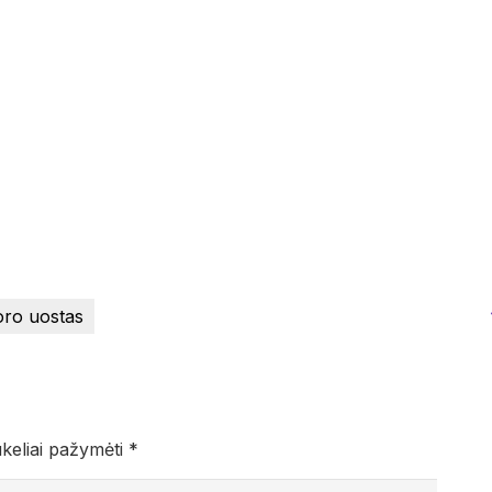
oro uostas
ukeliai pažymėti
*