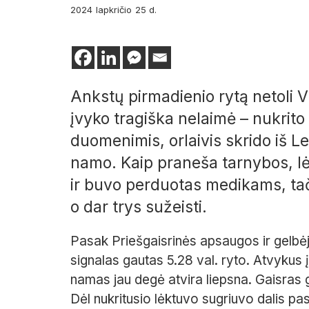
2024
lapkričio
25 d.
Ankstų pirmadienio rytą netoli Vi
įvyko tragiška nelaimė – nukrito 
duomenimis, orlaivis skrido iš L
namo. Kaip praneša tarnybos, l
ir buvo perduotas medikams, ta
o dar trys sužeisti.
Pasak Priešgaisrinės apsaugos ir gelb
signalas gautas 5.28 val. ryto. Atvykus 
namas jau degė atvira liepsna. Gaisras gr
Dėl nukritusio lėktuvo sugriuvo dalis pas