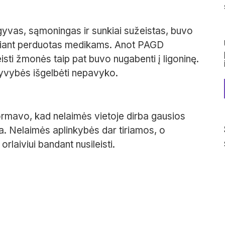
s gyvas, sąmoningas ir sunkiai sužeistas, buvo
elsiant perduotas medikams. Anot PAGD
isti žmonės taip pat buvo nugabenti į ligoninę.
gyvybės išgelbėti nepavyko.
ormavo, kad nelaimės vietoje dirba gausios
ja. Nelaimės aplinkybės dar tiriamos, o
rlaiviui bandant nusileisti.