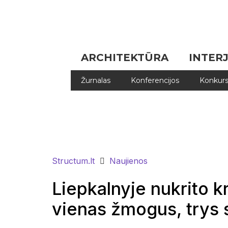
ARCHITEKTŪRA
INTER
Žurnalas
Konferencijos
Konkurs
Structum.lt
Naujienos
Liepkalnyje nukrito k
vienas žmogus, trys 