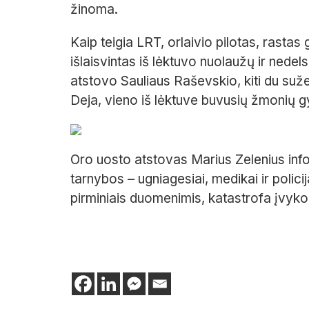
žinoma.
Kaip teigia LRT, orlaivio pilotas, rasta
išlaisvintas iš lėktuvo nuolaužų ir ned
atstovo Sauliaus Raševskio, kiti du suže
Deja, vieno iš lėktuve buvusių žmonių 
Oro uosto atstovas Marius Zelenius inf
tarnybos – ugniagesiai, medikai ir polici
pirminiais duomenimis, katastrofa įvyko o