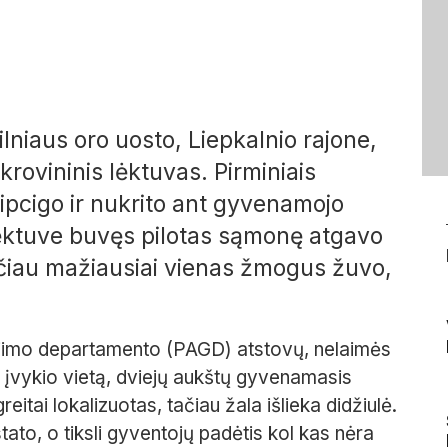
lniaus oro uosto, Liepkalnio rajone,
krovininis lėktuvas. Pirminiais
eipcigo ir nukrito ant gyvenamojo
ėktuve buvęs pilotas sąmonę atgavo
čiau mažiausiai vienas žmogus žuvo,
ėjimo departamento (PAGD) atstovų, nelaimės
į įvykio vietą, dviejų aukštų gyvenamasis
eitai lokalizuotas, tačiau žala išlieka didžiulė.
tato, o tiksli gyventojų padėtis kol kas nėra