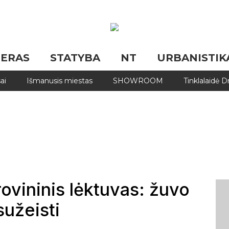
JERAS
STATYBA
NT
URBANISTIK
ai
Išmanusis miestas
SHOWROOM
Tinklalaidė 
rovininis lėktuvas: žuvo
sužeisti