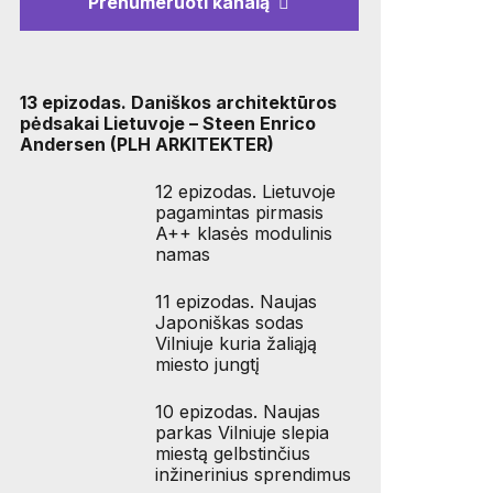
Prenumeruoti kanalą
13 epizodas. Daniškos architektūros
pėdsakai Lietuvoje – Steen Enrico
Andersen (PLH ARKITEKTER)
12 epizodas. Lietuvoje
pagamintas pirmasis
A++ klasės modulinis
namas
11 epizodas. Naujas
Japoniškas sodas
Vilniuje kuria žaliąją
miesto jungtį
10 epizodas. Naujas
parkas Vilniuje slepia
miestą gelbstinčius
inžinerinius sprendimus