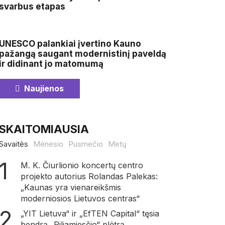
svarbus etapas
UNESCO palankiai įvertino Kauno
pažangą saugant modernistinį paveldą
ir didinant jo matomumą
Naujienos
SKAITOMIAUSIA
Savaitės
Mėnesio
Pusmečio
Metų
M. K. Čiurlionio koncertų centro
projekto autorius Rolandas Palekas:
„Kaunas yra vienareikšmis
moderniosios Lietuvos centras“
„YIT Lietuva“ ir „EfTEN Capital“ tęsia
bendrą „Piliamiesčio“ plėtrą