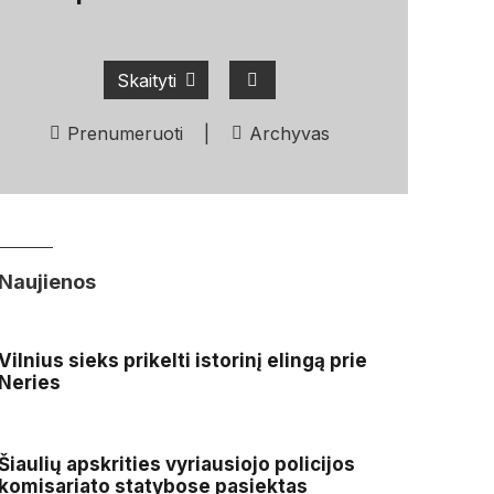
Skaityti
Prenumeruoti
|
Archyvas
Naujienos
Vilnius sieks prikelti istorinį elingą prie
Neries
Šiaulių apskrities vyriausiojo policijos
komisariato statybose pasiektas