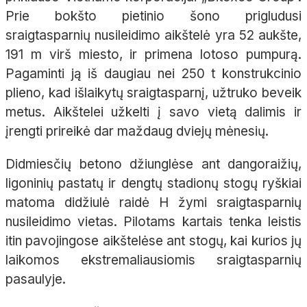
Prie bokšto pietinio šono prigludusi
sraigtasparnių nusileidimo aikštelė yra 52 aukšte,
191 m virš miesto, ir primena lotoso pumpurą.
Pagaminti ją iš daugiau nei 250 t konstrukcinio
plieno, kad išlaikytų sraigtasparnį, užtruko beveik
metus. Aikštelei užkelti į savo vietą dalimis ir
įrengti prireikė dar maždaug dviejų mėnesių.
Didmiesčių betono džiunglėse ant dangoraižių,
ligoninių pastatų ir dengtų stadionų stogų ryškiai
matoma didžiulė raidė H žymi sraigtasparnių
nusileidimo vietas. Pilotams kartais tenka leistis
itin pavojingose aikštelėse ant stogų, kai kurios jų
laikomos ekstremaliausiomis sraigtasparnių
pasaulyje.