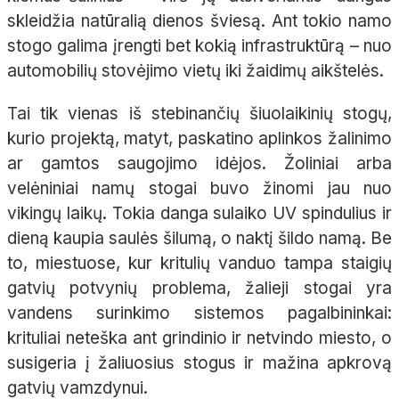
skleidžia natūralią dienos šviesą. Ant tokio namo
stogo galima įrengti bet kokią infrastruktūrą – nuo
automobilių stovėjimo vietų iki žaidimų aikštelės.
Tai tik vienas iš stebinančių šiuolaikinių stogų,
kurio projektą, matyt, paskatino aplinkos žalinimo
ar gamtos saugojimo idėjos. Žoliniai arba
velėniniai namų stogai buvo žinomi jau nuo
vikingų laikų. Tokia danga sulaiko UV spindulius ir
dieną kaupia saulės šilumą, o naktį šildo namą. Be
to, miestuose, kur kritulių vanduo tampa staigių
gatvių potvynių problema, žalieji stogai yra
vandens surinkimo sistemos pagalbininkai:
krituliai neteška ant grindinio ir netvindo miesto, o
susigeria į žaliuosius stogus ir mažina apkrovą
gatvių vamzdynui.