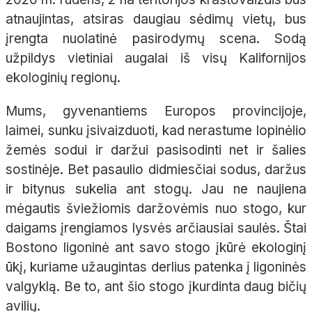
atnaujintas, atsiras daugiau sėdimų vietų, bus
įrengta nuolatinė pasirodymų scena. Sodą
užpildys vietiniai augalai iš visų Kalifornijos
ekologinių regionų.
Mums, gyvenantiems Europos provincijoje,
laimei, sunku įsivaizduoti, kad nerastume lopinėlio
žemės sodui ir daržui pasisodinti net ir šalies
sostinėje. Bet pasaulio didmiesčiai sodus, daržus
ir bitynus sukelia ant stogų. Jau ne naujiena
mėgautis šviežiomis daržovėmis nuo stogo, kur
daigams įrengiamos lysvės arčiausiai saulės. Štai
Bostono ligoninė ant savo stogo įkūrė ekologinį
ūkį, kuriame užaugintas derlius patenka į ligoninės
valgyklą. Be to, ant šio stogo įkurdinta daug bičių
avilių.