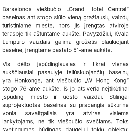
Barselonos viešbučio „Grand Hotel Central“
baseinas ant stogo siūlo vieną gražiausių vaizdų
turistiniame mieste, nors jis įrengtas atviroje
terasoje tik aštuntame aukšte. Pavyzdžiui, Kvala
Lumpūro vaizdais galima grožėtis plaukiojant
baseine, įrengtame pastato 51-ame aukšte.
Vis dėlto įspūdingiausias ir tikrai vienas
aukščiausiai pasaulyje teliūskuojančių baseinų
yra Honkonge, ant viešbučio „W Hong Kong“
stogo 76-ame aukšte. Iš jo atsiveria neįtikėtinai
įspūdingi miesto ir uosto vaizdai. Stilingai
suprojektuotas baseinas su prabangia sūkurine
vonia savaitgaliais yra atviras visiems
lankytojams, ne tik viešbučio svečiams. Toks
svetingumas būdingas daugeliui tokių objektų: