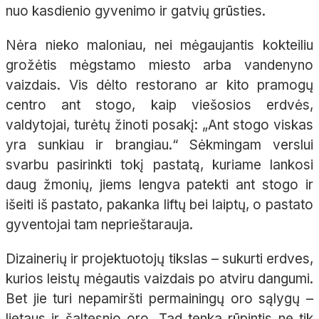
nuo kasdienio gyvenimo ir gatvių grūsties.
Nėra nieko maloniau, nei mėgaujantis kokteiliu
grožėtis mėgstamo miesto arba vandenyno
vaizdais. Vis dėlto restorano ar kito pramogų
centro ant stogo, kaip viešosios erdvės,
valdytojai, turėtų žinoti posakį: „Ant stogo viskas
yra sunkiau ir brangiau.“ Sėkmingam verslui
svarbu pasirinkti tokį pastatą, kuriame lankosi
daug žmonių, jiems lengva patekti ant stogo ir
išeiti iš pastato, pakanka liftų bei laiptų, o pastato
gyventojai tam neprieštarauja.
Dizainerių ir projektuotojų tikslas – sukurti erdves,
kurios leistų mėgautis vaizdais po atviru dangumi.
Bet jie turi nepamiršti permainingų oro sąlygų –
lietaus ir šaltesnio oro. Tad tenka rūpintis ne tik