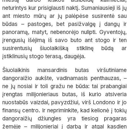
neturintys kur prisiglausti naktį. Sumaniausieji iš jų
ant miesto mūrų ar jų palėpėse susirentė sau
būdas – pastoges, bet pasižvalgę į dangų ir
panoramą, matyt, nebenorėjo nulipti. Gyventojų,
įrengusių išėjimą iš savo buto ant stogo ir ten
susirentusių šiuolaikišką stiklinę būdą ar
įstiklinusių stogo terasą, daugėja.
Šiuolaikinis mansardinis butas viršutiniame
dangoraižio aukšte, vadinamasis penthauzas, –
ne jų nosiai ir toli gražu ne būda: tai prabangiai
įrengtas milijonieriaus butas, iš kurio atsiveria
nuostabūs vaizdai, pavyzdžiui, virš Londono ir jo
finansų centro. Ir nepriminkite, kad kelionė į tokių
dangoraižių džiungles yra tiesiog pragaras
žemėje – milijonieriai į darbą ir atgal kasdien