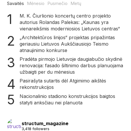
Savaitės
Mėnesio
Pusmečio
Metų
M. K. Čiurlionio koncertų centro projekto
autorius Rolandas Palekas: „Kaunas yra
vienareikšmis moderniosios Lietuvos centras“
„Architektūros linijos“ projektas pripažintas
geriausiu Lietuvos Aukščiausiojo Teismo
atnaujinimo konkurse
Pradėta pirmojo Lietuvoje daugiabučio skydinė
renovacija: fasado šiltinimo darbus planuojama
užbaigti per du mėnesius
Pasirašyta sutartis dėl Atgimimo aikštės
rekonstrukcijos
Nacionalinio stadiono konstrukcijos baigtos
statyti anksčiau nei planuota
structum_magazine
3,418 followers