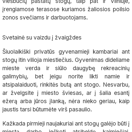
viešbučių pastatų stogų, taip pat ir Vilniuje,
įrengiamose terasose kuriamos žaliosios poilsio
zonos svečiams ir darbuotojams.
Svetainė su vaizdu į žvaigždes
Šiuolaikiški privatūs gyvenamieji kambariai ant
stogų itin vilioja miestiečius. Gyvenimas dideliame
mieste verda ir siūlo daugybę rekreacinių
galimybių, bet jeigu norite likti namie ir
atsipalaiduoti, rinkitės butą ant stogo. Nesvarbu,
ar žvelgsite į miesto šviesas, ar į šalia esantį
ežerą arba jūros įlanką, nėra nieko geriau, kaip
jaustis tarsi būtumėte virš pasaulio.
Kažkada pirmieji naujakuriai ant stogų galėjo būti į
miestą darbo ieškoti atsibeldę kaimiečiai,