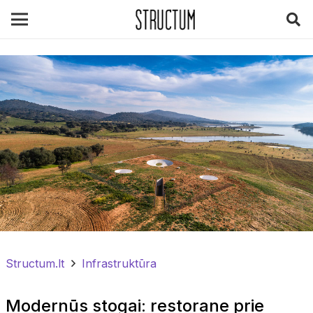
Structum.lt
Infrastruktūra
Modernūs stogai: restorane prie