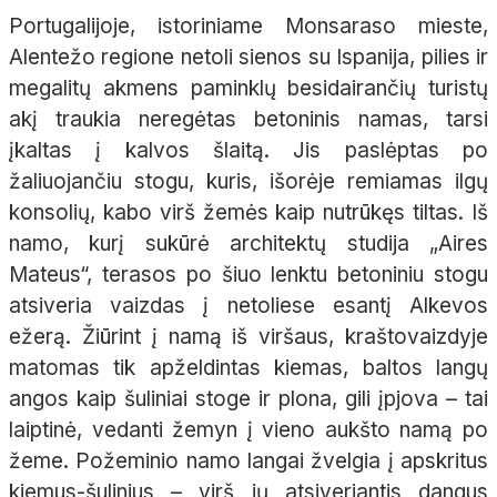
Portugalijoje, istoriniame Monsaraso mieste,
Alentežo regione netoli sienos su Ispanija, pilies ir
megalitų akmens paminklų besidairančių turistų
akį traukia neregėtas betoninis namas, tarsi
įkaltas į kalvos šlaitą. Jis paslėptas po
žaliuojančiu stogu, kuris, išorėje remiamas ilgų
konsolių, kabo virš žemės kaip nutrūkęs tiltas. Iš
namo, kurį sukūrė architektų studija „Aires
Mateus“, terasos po šiuo lenktu betoniniu stogu
atsiveria vaizdas į netoliese esantį Alkevos
ežerą. Žiūrint į namą iš viršaus, kraštovaizdyje
matomas tik apželdintas kiemas, baltos langų
angos kaip šuliniai stoge ir plona, gili įpjova – tai
laiptinė, vedanti žemyn į vieno aukšto namą po
žeme. Požeminio namo langai žvelgia į apskritus
kiemus-šulinius – virš jų atsiveriantis dangus