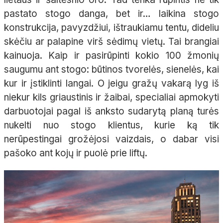
pastato stogo danga, bet ir… laikina stogo
konstrukcija, pavyzdžiui, ištraukiamu tentu, dideliu
skėčiu ar palapine virš sėdimų vietų. Tai brangiai
kainuoja. Kaip ir pasirūpinti kokio 100 žmonių
saugumu ant stogo: būtinos tvorelės, sienelės, kai
kur ir įstiklinti langai. O jeigu gražų vakarą lyg iš
niekur kils griaustinis ir žaibai, specialiai apmokyti
darbuotojai pagal iš anksto sudarytą planą turės
nukelti nuo stogo klientus, kurie ką tik
nerūpestingai grožėjosi vaizdais, o dabar visi
pašoko ant kojų ir puolė prie liftų.