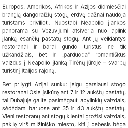
Europos, Amerikos, Afrikos ir Azijos didmiesčiai
brangią dangoraižių stogų erdvę dažnai naudoja
turistams privilioti. Nuostabi Neapolio įlankos
panorama su Vezuvijumi atsiveria nuo aplink
įlanką esančių pastatų stogų. Ant jų veikiantys
restoranai ir barai gundo turistus ne tik
užkandžiais, bet ir „parduoda“ romantiškus
vaizdus į Neapolio įlanką Tirėnų jūroje – svarbų
turistinį Italijos rajoną.
Bet prilygti Azijai sunku: jeigu garsiausi stogo
restoranai Osle įsikūrę ant 7 ir 12 aukštų pastatų,
tai Dubajuje galite pasimėgauti apylinkių vaizdais,
sėdėdami baruose ant 35 ir 43 aukštų pastatų.
Vieni restoranų ant stogų klientai grožisi vaizdais,
pakilę virš milžiniško miesto, kiti į debesis bėga