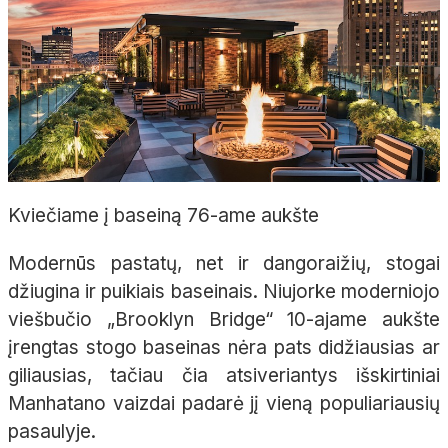
Kviečiame į baseiną 76-ame aukšte
Modernūs pastatų, net ir dangoraižių, stogai
džiugina ir puikiais baseinais. Niujorke moderniojo
viešbučio „Brooklyn Bridge“ 10-ajame aukšte
įrengtas stogo baseinas nėra pats didžiausias ar
giliausias, tačiau čia atsiveriantys išskirtiniai
Manhatano vaizdai padarė jį vieną populiariausių
pasaulyje.