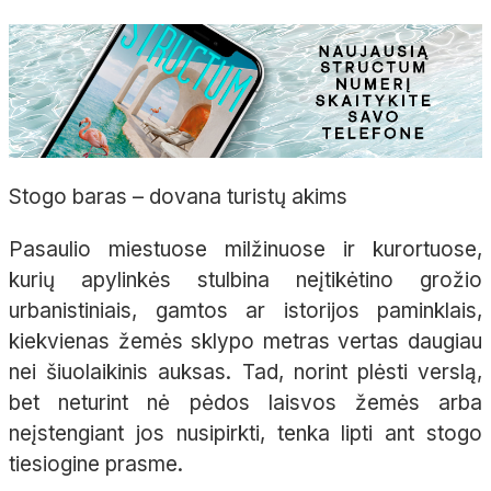
Stogo baras – dovana turistų akims
Pasaulio miestuose milžinuose ir kurortuose,
kurių apylinkės stulbina neįtikėtino grožio
urbanistiniais, gamtos ar istorijos paminklais,
kiekvienas žemės sklypo metras vertas daugiau
nei šiuolaikinis auksas. Tad, norint plėsti verslą,
bet neturint nė pėdos laisvos žemės arba
neįstengiant jos nusipirkti, tenka lipti ant stogo
tiesiogine prasme.