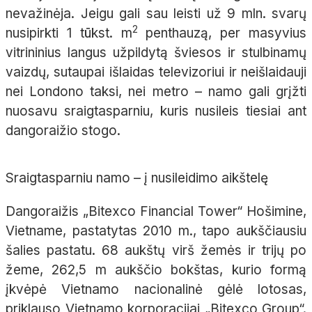
nevažinėja. Jeigu gali sau leisti už 9 mln. svarų
2
nusipirkti 1 tūkst. m
penthauzą, per masyvius
vitrininius langus užpildytą šviesos ir stulbinamų
vaizdų, sutaupai išlaidas televizoriui ir neišlaidauji
nei Londono taksi, nei metro – namo gali grįžti
nuosavu sraigtasparniu, kuris nusileis tiesiai ant
dangoraižio stogo.
Sraigtasparniu namo – į nusileidimo aikštelę
Dangoraižis „Bitexco Financial Tower“ Hošimine,
Vietname, pastatytas 2010 m., tapo aukščiausiu
šalies pastatu. 68 aukštų virš žemės ir trijų po
žeme, 262,5 m aukščio bokštas, kurio formą
įkvėpė Vietnamo nacionalinė gėlė lotosas,
priklauso Vietnamo korporacijai „Bitexco Group“.