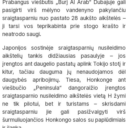
Prabangus viešbutis „Burj Al Arab“ Dubajuje gali
pasigirti virš mėlyno vandenyno pakylančiu
sraigtasparniu nuo pastato 28 aukšto aikštelės –
ji tarsi vos teprikabinta prie stogo krašto ir
neatrodo saugi.
Japonijos sostinėje sraigtasparnių nusileidimo
aikštelių tankis didžiausias pasaulyje – jos
įrengtos ant daugelio pastatų aplink Tokijo stotį ir
kitur, tačiau dauguma jų nenaudojamos dėl
daugybės apribojimų. Tiesa, Honkonge ant
viešbučio „Peninsula“ dangoraižio įrengtos
sraigtasparnio nusileidimo aikštelės vietą H žymi
ne tik pilotui, bet ir turistams – skrisdami
sraigtasparniu jie gali pasižvalgyti virš
šurmuliuojančios Honkongo salos su paplūdimiais
ir įlanka.