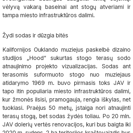
vėlyvą vakarą baseinai ant stogų atveriami ir
tampa miesto infrastruktūros dalimi.
Žydi sodas ir dūzgia bitės
Kalifornijos Ouklando muziejus paskelbė dizaino
studijos „Hood“ sukurtas stogo terasų sodo
atnaujinimo projekto vizualizacijas. Sodas ant
terasomis suformuoto stogo nuo muziejaus
atidarymo 1969 m. buvo pirmasis toks JAV ir
tapo itin populiaria miesto infrastruktūros dalimi,
kur žmonės ilsisi, pramogauja, rengia iškylas, net
tuokiasi. Praėjus 50 metų, įstaiga nori atnaujinti
terasų stogą, bet sodas žydės toliau. Po 20 mln.
JAV dolerių vertės renovacijos, kuri bus baigta iki
2020 m. rudens, 2 ha teritorijos kraštovaizdis bus