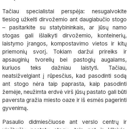
Tačiau specialistai perspėja: nesugalvokite
tiesiog užkelti dirvožemio ant daugiabučio stogo
– pasitarkite su statybininkais, ar jūsų namo
stogas gali išlaikyti dirvožemio, konteinerių,
laistymo įrangos, kompostavimo vietos ir kitų
priemonių svorį. Tokiam daržui prireiks ir
apsauginių tvorelių bei pastogių augalams,
kuriuos teks dažniau laistyti. Tačiau,
neatsižvelgiant į rūpesčius, kad pasodinti sodą
ant stogo nėra taip paprasta, kaip pasodinti
žemėje, neužimta erdvė virš jūsų pastato gali būti
paversta gražia miesto oaze ir iš esmės pagerinti
gyvenimą.
Pasaulio didmiesčiuose ant verslo centrų ir