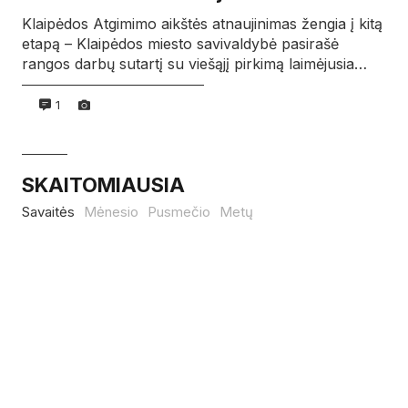
Klaipėdos Atgimimo aikštės atnaujinimas žengia į kitą
etapą – Klaipėdos miesto savivaldybė pasirašė
rangos darbų sutartį su viešąjį pirkimą laimėjusia…
1
SKAITOMIAUSIA
Savaitės
Mėnesio
Pusmečio
Metų