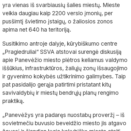
yra vienas iš svarbiausių šalies miestų. Mieste
veikia daugiau kaip 2200 verslo įmonių, per
pusšimtį švietimo įstaigų, o žaliosios zonos
apima net 640 ha teritoriją.
Susitikimo antroje dalyje, kūrybiškumo centre
„Pragiedruliai“ SSVA atstovai surengė diskusiją
apie Panevėžio miesto plėtros keliamus valdymo
iššūkius, infrastruktūros, žaliųjų zonų išsaugojimo
ir gyvenimo kokybės užtikrinimo galimybes. Taip
pat pasidalijo gerąja patirtimi pristatant kitų
savivaldybių ir miestų bendrųjų planų rengimo
praktiką.
„Panevėžys yra padaręs nuostabų proveržį – iš
sovietmečiu buvusio beveidžio miesto jis atgavo