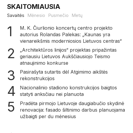
SKAITOMIAUSIA
Savaitės
Mėnesio
Pusmečio
Metų
M. K. Čiurlionio koncertų centro projekto
autorius Rolandas Palekas: „Kaunas yra
vienareikšmis moderniosios Lietuvos centras“
„Architektūros linijos“ projektas pripažintas
geriausiu Lietuvos Aukščiausiojo Teismo
atnaujinimo konkurse
Pasirašyta sutartis dėl Atgimimo aikštės
rekonstrukcijos
Nacionalinio stadiono konstrukcijos baigtos
statyti anksčiau nei planuota
Pradėta pirmojo Lietuvoje daugiabučio skydinė
renovacija: fasado šiltinimo darbus planuojama
užbaigti per du mėnesius