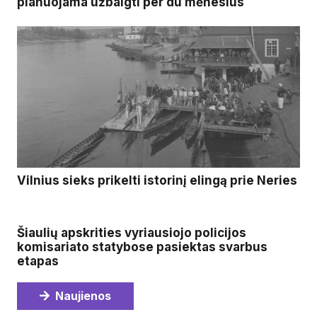
planuojama užbaigti per du mėnesius
Vilnius sieks prikelti istorinį elingą prie Neries
Šiaulių apskrities vyriausiojo policijos
komisariato statybose pasiektas svarbus
etapas
Naujienos