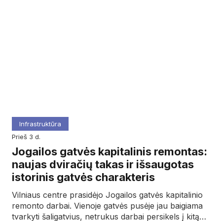
Infrastruktūra
prieš 3 d.
Jogailos gatvės kapitalinis remontas:
naujas dviračių takas ir išsaugotas
istorinis gatvės charakteris
Vilniaus centre prasidėjo Jogailos gatvės kapitalinio
remonto darbai. Vienoje gatvės pusėje jau baigiama
tvarkyti šaligatvius, netrukus darbai persikels į kitą…