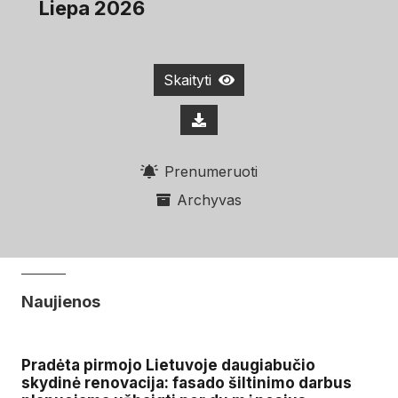
Liepa 2026
Skaityti
Prenumeruoti
Archyvas
Naujienos
Pradėta pirmojo Lietuvoje daugiabučio
skydinė renovacija: fasado šiltinimo darbus