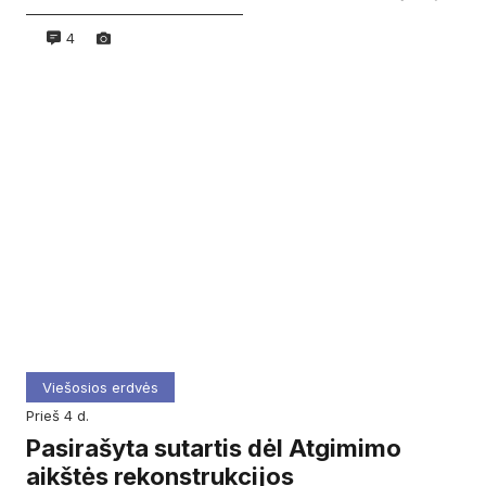
4
Viešosios erdvės
prieš 4 d.
Pasirašyta sutartis dėl Atgimimo
aikštės rekonstrukcijos