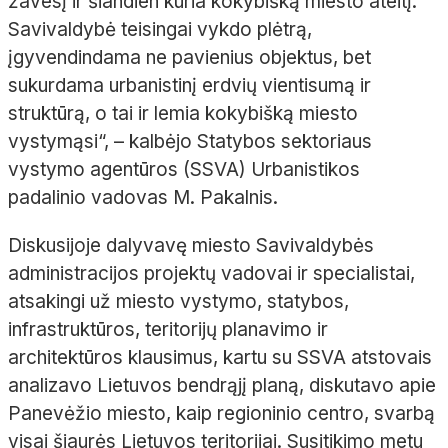
žavesį ir šiandien kuria kokybišką miesto ateitį.
Savivaldybė teisingai vykdo plėtrą,
įgyvendindama ne pavienius objektus, bet
sukurdama urbanistinį erdvių vientisumą ir
struktūrą, o tai ir lemia kokybišką miesto
vystymąsi“, – kalbėjo Statybos sektoriaus
vystymo agentūros (SSVA) Urbanistikos
padalinio vadovas M. Pakalnis.
Diskusijoje dalyvavę miesto Savivaldybės
administracijos projektų vadovai ir specialistai,
atsakingi už miesto vystymo, statybos,
infrastruktūros, teritorijų planavimo ir
architektūros klausimus, kartu su SSVA atstovais
analizavo Lietuvos bendrąjį planą, diskutavo apie
Panevėžio miesto, kaip regioninio centro, svarbą
visai šiaurės Lietuvos teritorijai. Susitikimo metu