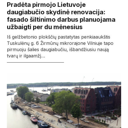
Pradėta pirmojo Lietuvoje
daugiabučio skydinė renovacija:
fasado šiltinimo darbus planuojama
užbaigti per du mėnesius
Iš gelžbetonio plokščių pastatytas penkiaaukštis
Tuskulėnų g. 6 Žirmūnų mikrorajone Vilniuje tapo
pirmuoju šalies daugiabučiu, išbandžiusiu naują
tvarų ir ilgaamžį…