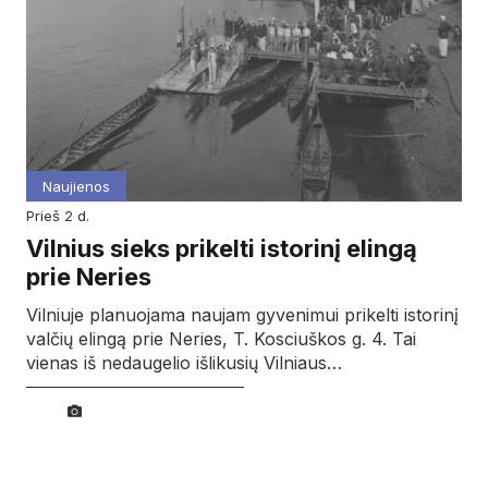
Naujienos
prieš 2 d.
Vilnius sieks prikelti istorinį elingą
prie Neries
Vilniuje planuojama naujam gyvenimui prikelti istorinį
valčių elingą prie Neries, T. Kosciuškos g. 4. Tai
vienas iš nedaugelio išlikusių Vilniaus…