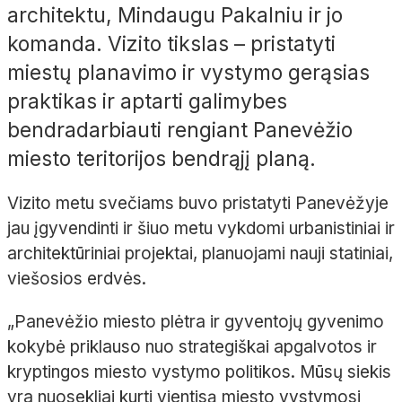
architektu, Mindaugu Pakalniu ir jo
komanda. Vizito tikslas – pristatyti
miestų planavimo ir vystymo gerąsias
praktikas ir aptarti galimybes
bendradarbiauti rengiant Panevėžio
miesto teritorijos bendrąjį planą.
Vizito metu svečiams buvo pristatyti Panevėžyje
jau įgyvendinti ir šiuo metu vykdomi urbanistiniai ir
architektūriniai projektai, planuojami nauji statiniai,
viešosios erdvės.
„Panevėžio miesto plėtra ir gyventojų gyvenimo
kokybė priklauso nuo strategiškai apgalvotos ir
kryptingos miesto vystymo politikos. Mūsų siekis
yra nuosekliai kurti vientisą miesto vystymosi