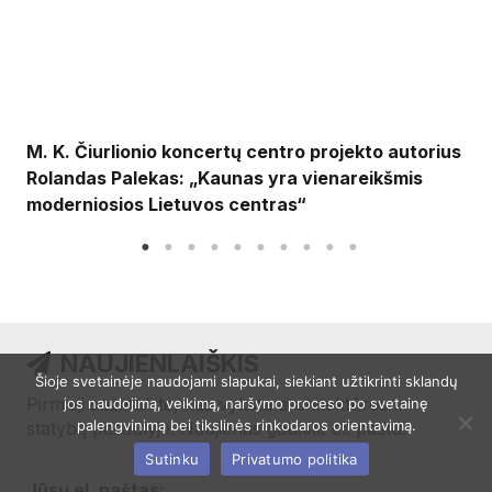
M. K. Čiurlionio koncertų centro projekto autorius
Rolandas Palekas: „Kaunas yra vienareikšmis
moderniosios Lietuvos centras“
NAUJIENLAIŠKIS
Šioje svetainėje naudojami slapukai, siekiant užtikrinti sklandų
Pirmieji sužinokite, kas vyksta architektūros ir
jos naudojimą, veikimą, naršymo proceso po svetainę
palengvinimą bei tikslinės rinkodaros orientavimą.
statybų pasaulyje! Naujienas gaukite el. paštu.
Sutinku
Privatumo politika
Jūsų el. paštas: