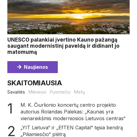
UNESCO palankiai įvertino Kauno pažangą
saugant modernistinį paveldą ir didinant jo
matomumą
Naujienos
SKAITOMIAUSIA
Savaitės
Mėnesio
Pusmečio
Metų
M. K. Čiurlionio koncertų centro projekto
autorius Rolandas Palekas: „Kaunas yra
vienareikšmis moderniosios Lietuvos centras“
„YIT Lietuva“ ir „EfTEN Capital“ tęsia bendrą
„Piliamiesčio“ plėtrą