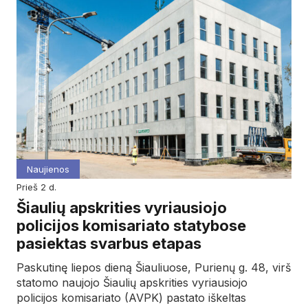
Naujienos
prieš 2 d.
Šiaulių apskrities vyriausiojo
policijos komisariato statybose
pasiektas svarbus etapas
Paskutinę liepos dieną Šiauliuose, Purienų g. 48, virš
statomo naujojo Šiaulių apskrities vyriausiojo
policijos komisariato (AVPK) pastato iškeltas