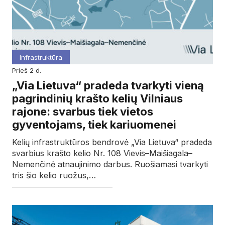
Infrastruktūra
prieš 2 d.
„Via Lietuva“ pradeda tvarkyti vieną
pagrindinių krašto kelių Vilniaus
rajone: svarbus tiek vietos
gyventojams, tiek kariuomenei
Kelių infrastruktūros bendrovė „Via Lietuva“ pradeda
svarbius krašto kelio Nr. 108 Vievis–Maišiagala–
Nemenčinė atnaujinimo darbus. Ruošiamasi tvarkyti
tris šio kelio ruožus,…