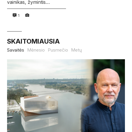
vainikas, žymintis…
1
SKAITOMIAUSIA
Savaitės
Mėnesio
Pusmečio
Metų