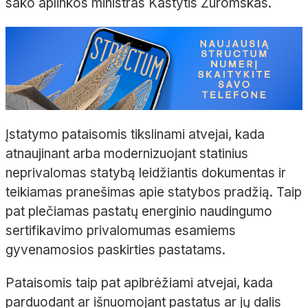
sako aplinkos ministras Kastytis Žuromskas.
Įstatymo pataisomis tikslinami atvejai, kada
atnaujinant arba modernizuojant statinius
neprivalomas statybą leidžiantis dokumentas ir
teikiamas pranešimas apie statybos pradžią. Taip
pat plečiamas pastatų energinio naudingumo
sertifikavimo privalomumas esamiems
gyvenamosios paskirties pastatams.
Pataisomis taip pat apibrėžiami atvejai, kada
parduodant ar išnuomojant pastatus ar jų dalis