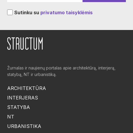
Sutinku su
privatumo taisyklėmis
Žurnalas ir naujienų portalas apie architektūrą, interjerą,
statybą, NT ir urbanistiką.
ARCHITEKTŪRA
INTERJERAS
STATYBA
NT
URBANISTIKA