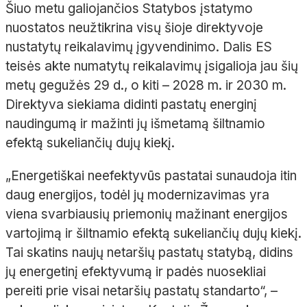
Šiuo metu galiojančios Statybos įstatymo
nuostatos neužtikrina visų šioje direktyvoje
nustatytų reikalavimų įgyvendinimo. Dalis ES
teisės akte numatytų reikalavimų įsigalioja jau šių
metų gegužės 29 d., o kiti – 2028 m. ir 2030 m.
Direktyva siekiama didinti pastatų energinį
naudingumą ir mažinti jų išmetamą šiltnamio
efektą sukeliančių dujų kiekį.
„Energetiškai neefektyvūs pastatai sunaudoja itin
daug energijos, todėl jų modernizavimas yra
viena svarbiausių priemonių mažinant energijos
vartojimą ir šiltnamio efektą sukeliančių dujų kiekį.
Tai skatins naujų netaršių pastatų statybą, didins
jų energetinį efektyvumą ir padės nuosekliai
pereiti prie visai netaršių pastatų standarto“, –