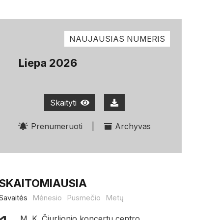
NAUJAUSIAS NUMERIS
Liepa 2026
Skaityti
Prenumeruoti
|
Archyvas
SKAITOMIAUSIA
Savaitės
Mėnesio
Pusmečio
Metų
M. K. Čiurlionio koncertų centro