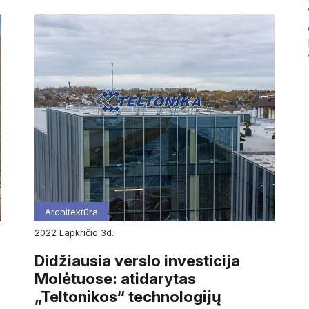
Architektūra
2022
lapkričio
3d.
Didžiausia verslo investicija
Molėtuose: atidarytas
„Teltonikos“ technologijų