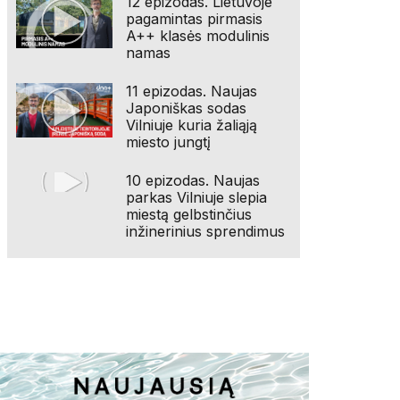
12 epizodas. Lietuvoje
pagamintas pirmasis
A++ klasės modulinis
namas
11 epizodas. Naujas
Japoniškas sodas
Vilniuje kuria žaliąją
miesto jungtį
10 epizodas. Naujas
parkas Vilniuje slepia
miestą gelbstinčius
inžinerinius sprendimus