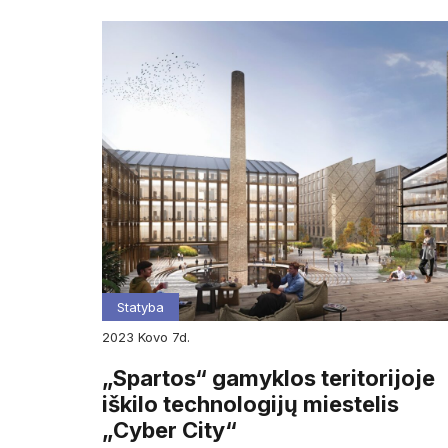
Statyba
2023
kovo
7d.
„Spartos“ gamyklos teritorijoje
iškilo technologijų miestelis
„Cyber City“