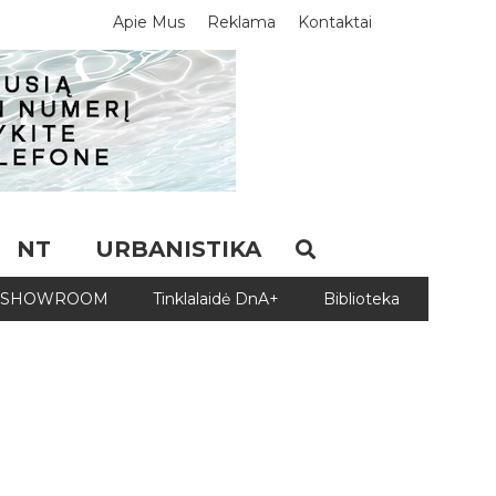
Apie Mus
Reklama
Kontaktai
NT
URBANISTIKA
SHOWROOM
Tinklalaidė DnA+
Biblioteka
Biblio