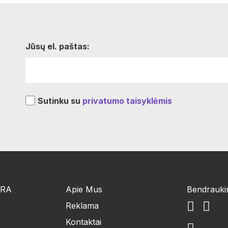
Jūsų el. paštas:
Sutinku su
privatumo taisyklėmis
ŪRA
Apie Mus
Bendrauk
Reklama
Kontaktai