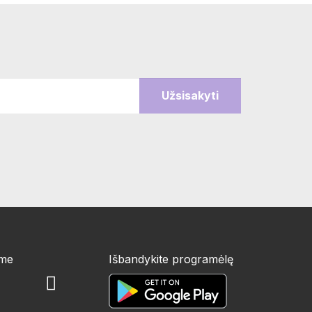
ime
Išbandykite programėlę