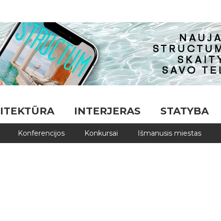
ITEKTŪRA
INTERJERAS
STATYBA
Konferencijos
Konkursai
Išmanusis miestas