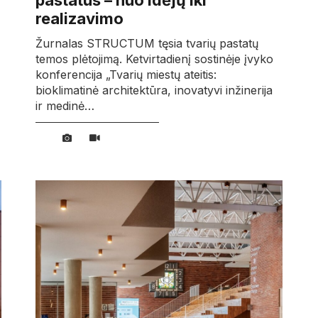
pastatus – nuo idėjų iki
realizavimo
Žurnalas STRUCTUM tęsia tvarių pastatų
temos plėtojimą. Ketvirtadienį sostinėje įvyko
konferencija „Tvarių miestų ateitis:
bioklimatinė architektūra, inovatyvi inžinerija
ir medinė…