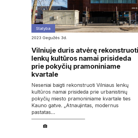
Statyba
2023
gegužės
3d.
Vilniuje duris atvėrę rekonstruot
lenkų kultūros namai prisideda
prie pokyčių pramoniniame
kvartale
Neseniai baigti rekonstruoti Vilniaus lenkų
kultūros namai prisideda prie urbanistinių
pokyčių miesto pramoniniame kvartale ties
Kauno gatve. „Atnaujintas, modernus
pastatas…