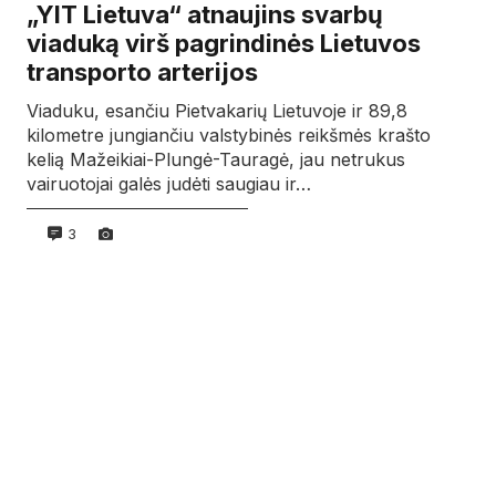
„YIT Lietuva“ atnaujins svarbų
viaduką virš pagrindinės Lietuvos
transporto arterijos
Viaduku, esančiu Pietvakarių Lietuvoje ir 89,8
kilometre jungiančiu valstybinės reikšmės krašto
kelią Mažeikiai-Plungė-Tauragė, jau netrukus
vairuotojai galės judėti saugiau ir…
3