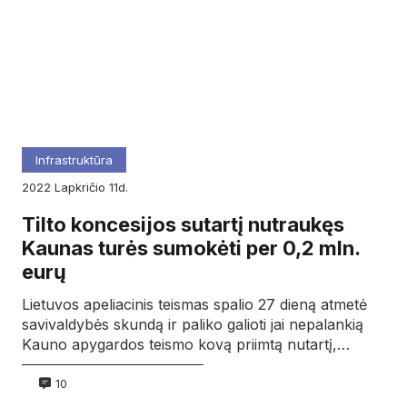
Infrastruktūra
2022
lapkričio
11d.
Tilto koncesijos sutartį nutraukęs
Kaunas turės sumokėti per 0,2 mln.
eurų
Lietuvos apeliacinis teismas spalio 27 dieną atmetė
savivaldybės skundą ir paliko galioti jai nepalankią
Kauno apygardos teismo kovą priimtą nutartį,…
10